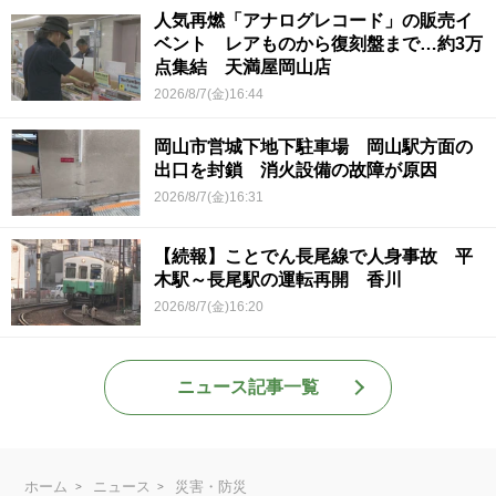
人気再燃「アナログレコード」の販売イ
ベント レアものから復刻盤まで…約3万
点集結 天満屋岡山店
2026/8/7(金)16:44
岡山市営城下地下駐車場 岡山駅方面の
出口を封鎖 消火設備の故障が原因
2026/8/7(金)16:31
【続報】ことでん長尾線で人身事故 平
木駅～長尾駅の運転再開 香川
2026/8/7(金)16:20
ニュース記事一覧
ホーム
ニュース
災害・防災