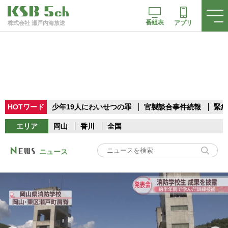
番組表
アプリ
株式会社 瀬戸内海放送
HOTワード
少年19人にわいせつの罪
官製談合事件続報
緊急
エリア
岡山
香川
全国
ニュース