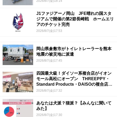
2026/8/7(金)18:14
J1ファジアーノ岡山 JFE晴れの国スタ
ジアムで開催の第2節長崎戦 ホームエリ
アのチケット完売
2026/8/7(金)17:53
岡山県倉敷市がトイレトレーラーを熊本
地震の被災地に派遣
2026/8/7(金)17:45
四国最大級！ダイソー系複合店がイオン
モール高松にオープン THREEPPY・
Standard Products・DAISOの複合店は
香川県初
2026/8/7(金)17:32
あなたは犬派？猫派？【みんなに聞いて
みた】
2026/8/7(金)17:30