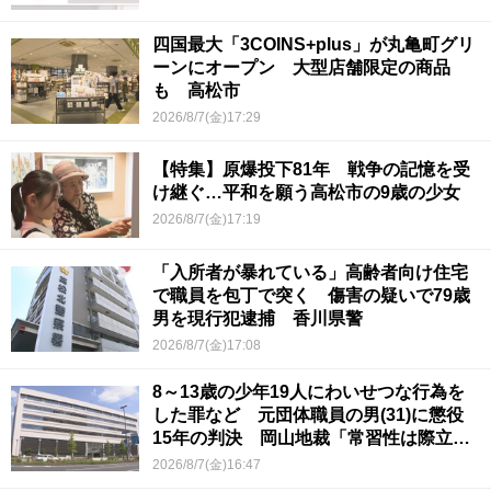
四国最大「3COINS+plus」が丸亀町グリ
ーンにオープン 大型店舗限定の商品
も 高松市
2026/8/7(金)17:29
【特集】原爆投下81年 戦争の記憶を受
け継ぐ…平和を願う高松市の9歳の少女
2026/8/7(金)17:19
「入所者が暴れている」高齢者向け住宅
で職員を包丁で突く 傷害の疑いで79歳
男を現行犯逮捕 香川県警
2026/8/7(金)17:08
8～13歳の少年19人にわいせつな行為を
した罪など 元団体職員の男(31)に懲役
15年の判決 岡山地裁「常習性は際立っ
ていて被害結果も非常に重い」
2026/8/7(金)16:47