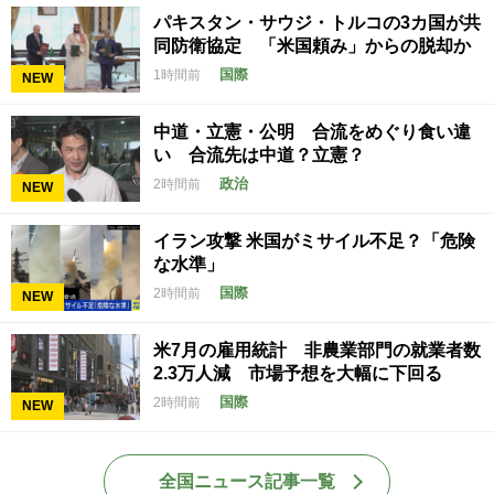
パキスタン・サウジ・トルコの3カ国が共
同防衛協定 「米国頼み」からの脱却か
国際
1時間前
NEW
中道・立憲・公明 合流をめぐり食い違
い 合流先は中道？立憲？
政治
2時間前
NEW
イラン攻撃 米国がミサイル不足？「危険
な水準」
国際
2時間前
NEW
米7月の雇用統計 非農業部門の就業者数
2.3万人減 市場予想を大幅に下回る
国際
2時間前
NEW
全国ニュース記事一覧