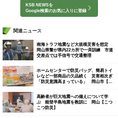
KSB NEWSを
Google検索のお気に入りに登録
関連ニュース
南海トラフ地震など大規模災害を想定
岡山県警が県内22カ所で一斉訓練 市道
交差点では手信号で交通整理
ホームセンターで防災バッグ、簡易トイ
レなど一部商品の欠品続く 災害相次ぎ
「防災意識高まっている」 岡山市【台
風10号の影響】
高齢者が巨大地震への備えについて学
ぶ 能登半島地震を教訓に 岡山【こつ
こつ防災】