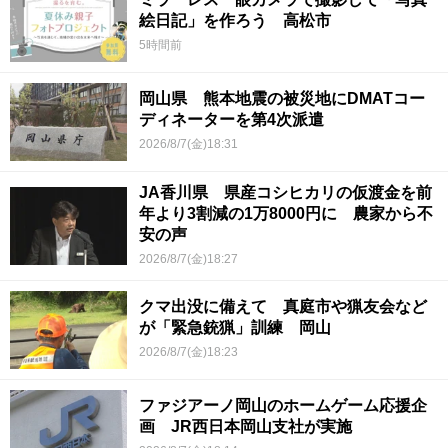
絵日記」を作ろう 高松市
5時間前
岡山県 熊本地震の被災地にDMATコー
ディネーターを第4次派遣
2026/8/7(金)18:31
JA香川県 県産コシヒカリの仮渡金を前
年より3割減の1万8000円に 農家から不
安の声
2026/8/7(金)18:27
クマ出没に備えて 真庭市や猟友会など
が「緊急銃猟」訓練 岡山
2026/8/7(金)18:23
ファジアーノ岡山のホームゲーム応援企
画 JR西日本岡山支社が実施