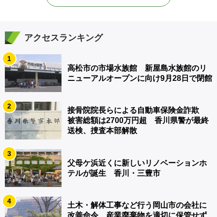
アクセスランキング
1
高松市の市場水族館 新屋島水族館のリ
ニューアルオープンに向け9月28日で閉館
2
接骨院院長らによる自動車保険金詐欺
被害総額は2700万円超 香川県警が最終
送検、捜査本部解散
3
父母ケ浜近くに新しいリノベーションホ
テルが誕生 香川・三豊市
4
土木・解体工事など行う岡山市の会社に
改善命令 産業廃棄物を適切に保管せず