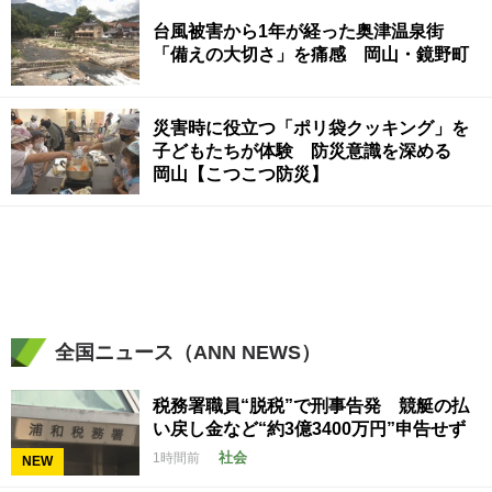
台風被害から1年が経った奥津温泉街
「備えの大切さ」を痛感 岡山・鏡野町
災害時に役立つ「ポリ袋クッキング」を
子どもたちが体験 防災意識を深める
岡山【こつこつ防災】
全国ニュース（ANN NEWS）
税務署職員“脱税”で刑事告発 競艇の払
い戻し金など“約3億3400万円”申告せず
社会
1時間前
NEW