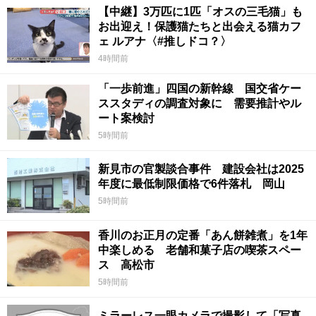
【中継】3万匹に1匹「オスの三毛猫」も
お出迎え！保護猫たちと出会える猫カフ
ェ ルアナ〈#推しドコ？〉
4時間前
「一歩前進」四国の新幹線 国交省ケー
ススタディの調査対象に 需要推計やル
ート案検討
5時間前
新見市の官製談合事件 建設会社は2025
年度に最低制限価格で6件落札 岡山
5時間前
香川のお正月の定番「あん餅雑煮」を1年
中楽しめる 老舗和菓子店の喫茶スペー
ス 高松市
5時間前
ミラーレス一眼カメラで撮影して「写真