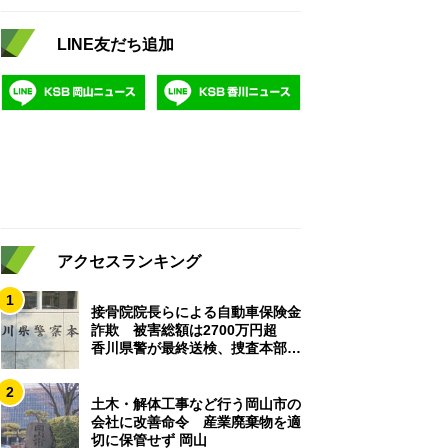
LINE友だち追加
アクセスランキング
1
接骨院院長らによる自動車保険金
詐欺 被害総額は2700万円超
香川県警が最終送検、捜査本部解
散
2
土木・解体工事など行う岡山市の
会社に改善命令 産業廃棄物を適
切に保管せず 岡山