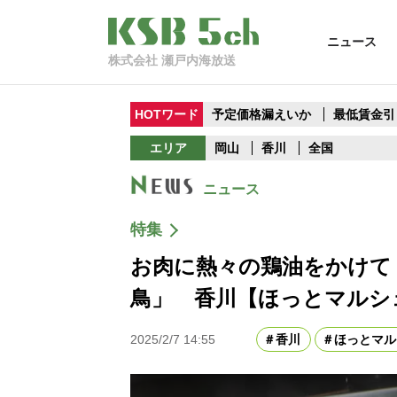
ニュース
株式会社 瀬戸内海放送
HOTワード
予定価格漏えいか
最低賃金引
エリア
岡山
香川
全国
ニュース
特集
お肉に熱々の鶏油をかけて
鳥」 香川【ほっとマルシ
2025/2/7 14:55
香川
ほっとマル