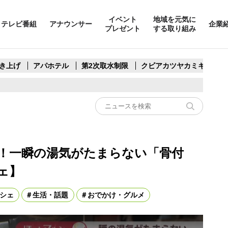
イベント
地域を元気に
テレビ番組
アナウンサー
企業
プレゼント
する取り組み
き上げ
アパホテル
第2次取水制限
クビアカツヤカミキリ
！一瞬の湯気がたまらない「骨付
ェ】
シェ
生活・話題
おでかけ・グルメ