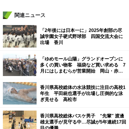
関連ニュース
「2年後には日本一に」2025年創部の尽
誠学園女子硬式野球部 四国交流大会に
出場 香川
「ゆめモール山陽」グランドオープンに
多くの買い物客 福袋など買い求める 7
月にはしまむらが営業開始 岡山・赤磐
市
香川県高校総体の水泳競技に注目の高校1
年生 平田統也選手が出場し圧倒的な泳
ぎ見せる 高松市
香川県高校総体バスケ男子 “先輩” 渡邊
雄太選手が見守る中…尽誠が5年連続17回
目の優勝