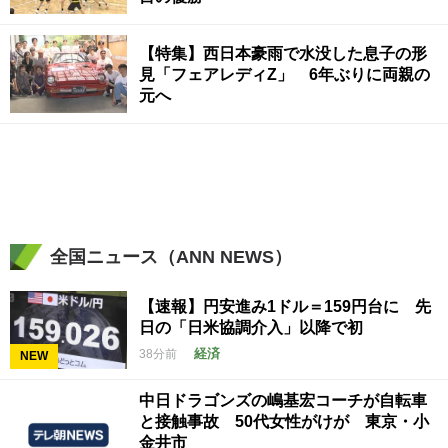
【特集】西日本豪雨で水没した息子の形
見「フェアレディZ」 6年ぶりに両親の
元へ
全国ニュース（ANN NEWS）
【速報】円安進み1ドル＝159円台に 先
日の「日米協調介入」以降で初
経済
38分前
NEW
中日ドラゴンズの嶋基宏コーチが自転車
と接触事故 50代女性がけが 東京・小
金井市