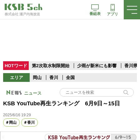
番組表
アプリ
株式会社 瀬戸内海放送
HOTワード
第2次取水制限開始
少雨が新米にも影響
香川県
エリア
岡山
香川
全国
ニュース
KSB YouTube再生ランキング 6月9日～15日
2025/6/16 19:29
岡山
香川