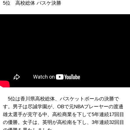
5位 高校総体 バスケ決勝
5位は香川県高校総体、バスケットボールの決勝で
す。男子は尽誠学園が、OBで元NBAプレーヤーの渡邊
雄太選手が見守る中、高松商業を下して5年連続17回目
の優勝。女子は、英明が高松南を下し、3年連続32回目