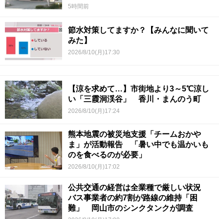
5時間前
節水対策してますか？【みんなに聞いて
みた】
2026/8/10(月)17:30
【涼を求めて…】市街地より3～5℃涼し
い「三霞洞渓谷」 香川・まんのう町
2026/8/10(月)17:24
熊本地震の被災地支援「チームおかや
ま」が活動報告 「暑い中でも温かいも
のを食べるのが必要」
2026/8/10(月)17:02
公共交通の経営は全業種で厳しい状況
バス事業者の約7割が路線の維持「困
難」 岡山市のシンクタンクが調査