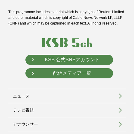
This programme includes material which is copyright of Reuters Limited
and
other material which is copyright of Cable News Network LP, LLLP
(CNN) and
which may be captioned in each text. All rights reserved.
KSB 公式SNSアカウント
配信メディア一覧
ニュース
テレビ番組
アナウンサー