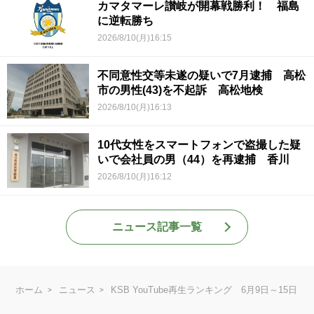
カマタマーレ讃岐が開幕戦勝利！ 福島
に逆転勝ち
2026/8/10(月)16:15
不同意性交等未遂の疑いで7月逮捕 高松
市の男性(43)を不起訴 高松地検
2026/8/10(月)16:13
10代女性をスマートフォンで盗撮した疑
いで会社員の男（44）を再逮捕 香川
2026/8/10(月)16:12
ニュース記事一覧
ホーム
ニュース
KSB YouTube再生ランキング 6月9日～15日