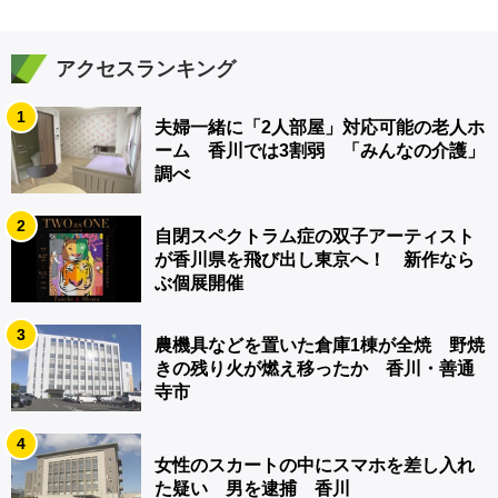
アクセスランキング
1
夫婦一緒に「2人部屋」対応可能の老人ホ
ーム 香川では3割弱 「みんなの介護」
調べ
2
自閉スペクトラム症の双子アーティスト
が香川県を飛び出し東京へ！ 新作なら
ぶ個展開催
3
農機具などを置いた倉庫1棟が全焼 野焼
きの残り火が燃え移ったか 香川・善通
寺市
4
女性のスカートの中にスマホを差し入れ
た疑い 男を逮捕 香川