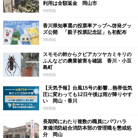
利用は全額返金 岡山市
5時間前
香川県知事選の投票率アップへ啓発グッ
ズ公開 「親子投票記念証」も初配布
5時間前
スモモの幹からクビアカツヤカミキリの
ふんなどの農業被害を確認 香川・小豆
島町
5時間前
【天気予報】台風15号の影響…熱帯低気
圧に変わっても12日午後は雨が降りやす
い 岡山・香川
5時間前
長期間にわたり複数の職員にパワハラ
東備消防組合消防本部の管理職を懲戒処
分 岡山