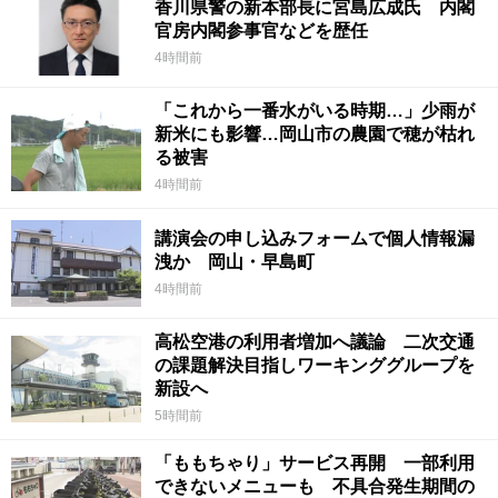
香川県警の新本部長に宮島広成氏 内閣
官房内閣参事官などを歴任
4時間前
「これから一番水がいる時期…」少雨が
新米にも影響…岡山市の農園で穂が枯れ
る被害
4時間前
講演会の申し込みフォームで個人情報漏
洩か 岡山・早島町
4時間前
高松空港の利用者増加へ議論 二次交通
の課題解決目指しワーキンググループを
新設へ
5時間前
「ももちゃり」サービス再開 一部利用
できないメニューも 不具合発生期間の