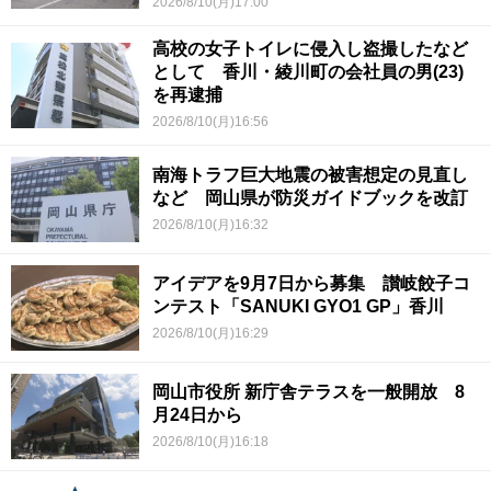
2026/8/10(月)17:00
高校の女子トイレに侵入し盗撮したなど
として 香川・綾川町の会社員の男(23)
を再逮捕
2026/8/10(月)16:56
南海トラフ巨大地震の被害想定の見直し
など 岡山県が防災ガイドブックを改訂
2026/8/10(月)16:32
アイデアを9月7日から募集 讃岐餃子コ
ンテスト「SANUKI GYO1 GP」香川
2026/8/10(月)16:29
岡山市役所 新庁舎テラスを一般開放 8
月24日から
2026/8/10(月)16:18