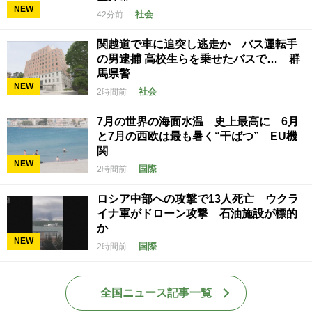
NEW
社会
42分前
関越道で車に追突し逃走か バス運転手
の男逮捕 高校生らを乗せたバスで… 群
馬県警
NEW
社会
2時間前
7月の世界の海面水温 史上最高に 6月
と7月の西欧は最も暑く“干ばつ” EU機
関
NEW
国際
2時間前
ロシア中部への攻撃で13人死亡 ウクラ
イナ軍がドローン攻撃 石油施設が標的
か
NEW
国際
2時間前
全国ニュース記事一覧