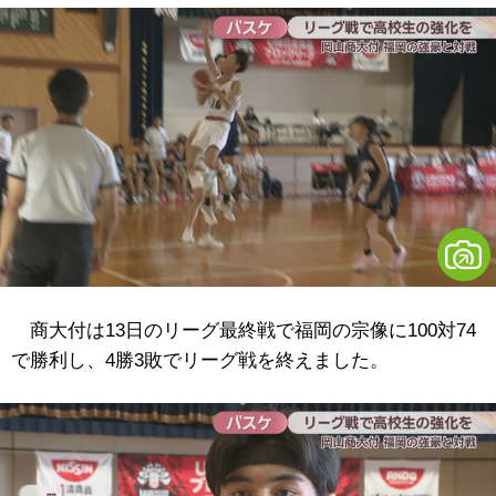
商大付は13日のリーグ最終戦で
福岡の宗像に
100対74
で勝利し、4勝3敗でリーグ戦を終えました。