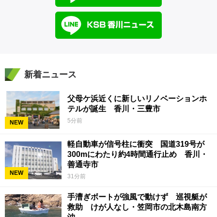
新着ニュース
父母ケ浜近くに新しいリノベーションホ
テルが誕生 香川・三豊市
5分前
NEW
軽自動車が信号柱に衝突 国道319号が
300mにわたり約4時間通行止め 香川・
善通寺市
NEW
31分前
手漕ぎボートが強風で動けず 巡視艇が
救助 けが人なし・笠岡市の北木島南方