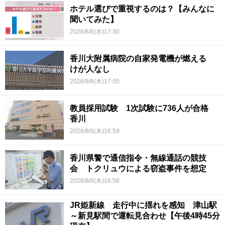
ホテル選びで重視するのは？【みんなに
聞いてみた】
2026/8/6(木)17:30
香川大附属病院の自家発電機が燃える
けが人なし
2026/8/6(木)17:05
教員採用試験 1次試験に736人が合格
香川
2026/8/6(木)16:59
香川県警で通信指令・無線通話の競技
会 トクリュウによる窃盗事件を想定
2026/8/6(木)16:58
JR姫新線 走行中に揺れを感知 津山駅
～新見駅間で運転見合わせ【午後4時45分