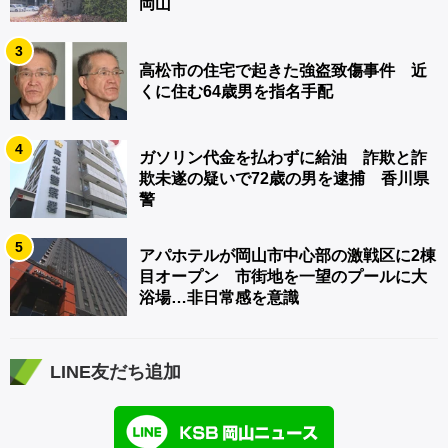
岡山
3
高松市の住宅で起きた強盗致傷事件 近
くに住む64歳男を指名手配
4
ガソリン代金を払わずに給油 詐欺と詐
欺未遂の疑いで72歳の男を逮捕 香川県
警
5
アパホテルが岡山市中心部の激戦区に2棟
目オープン 市街地を一望のプールに大
浴場…非日常感を意識
LINE友だち追加