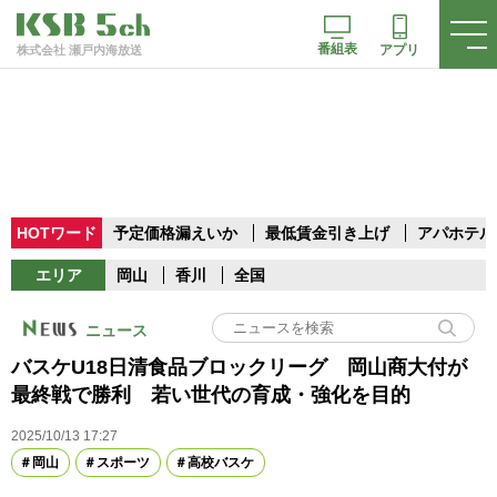
番組表
アプリ
株式会社 瀬戸内海放送
HOTワード
予定価格漏えいか
最低賃金引き上げ
アパホテル
エリア
岡山
香川
全国
ニュース
バスケU18日清食品ブロックリーグ 岡山商大付が
最終戦で勝利 若い世代の育成・強化を目的
2025/10/13 17:27
岡山
スポーツ
高校バスケ