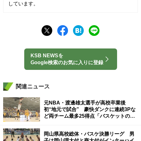
しています。
KSB NEWSを
Google検索のお気に入りに登録
関連ニュース
元NBA・渡邊雄太選手が高校卒業後
初“地元で試合” 豪快ダンクに連続3Pな
ど両チーム最多25得点「バスケットの熱
が香川で増していくことを期待」
岡山県高校総体・バスケ決勝リーグ 男
子は岡山理大付と商大付がインターハイ