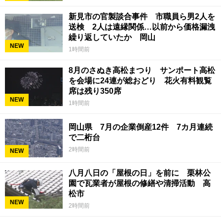
新見市の官製談合事件 市職員ら男2人を
送検 2人は遠縁関係…以前から価格漏洩
繰り返していたか 岡山
NEW
1時間前
8月のさぬき高松まつり サンポート高松
を会場に24連が総おどり 花火有料観覧
席は残り350席
NEW
1時間前
岡山県 7月の企業倒産12件 7カ月連続
で二桁台
2時間前
NEW
八月八日の「屋根の日」を前に 栗林公
園で瓦業者が屋根の修繕や清掃活動 高
松市
NEW
2時間前