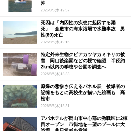
沖
2026/8/6(木)19:57
死因は「内因性の疾患に起因する溺
死」 倉敷市の海水浴場で水難事故 男
性(69)死亡
2026/8/6(木)19:16
特定外来生物クビアカツヤカミキリの被
害 岡山後楽園などの桜で確認 半径約
2km以内の学校や公園を調査へ
2026/8/6(木)18:33
原爆の悲惨さ伝えるパネル展 被爆者の
記憶をもとに高校生が描いた絵画も 高
松市
2026/8/6(木)18:31
アパホテルが岡山市中心部の激戦区に2棟
目オープン 市街地を一望のプールに大
浴場…非日常感を意識