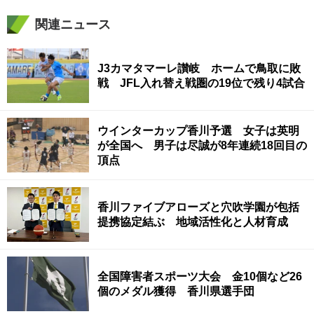
関連ニュース
J3カマタマーレ讃岐 ホームで鳥取に敗
戦 JFL入れ替え戦圏の19位で残り4試合
ウインターカップ香川予選 女子は英明
が全国へ 男子は尽誠が8年連続18回目の
頂点
香川ファイブアローズと穴吹学園が包括
提携協定結ぶ 地域活性化と人材育成
全国障害者スポーツ大会 金10個など26
個のメダル獲得 香川県選手団