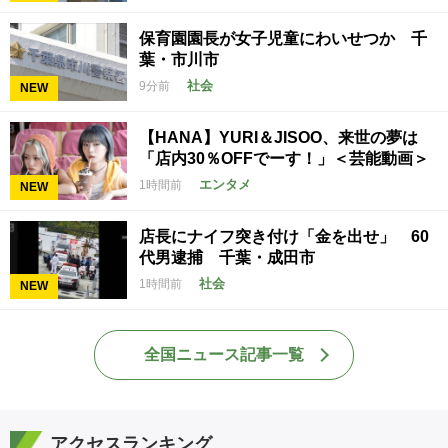
保育園園長が女子児童にわいせつか 千
葉・市川市
社会
9分前
NEW
【HANA】YURI＆JISOO、来世の夢は
「店内30％OFFでーす！」＜芸能動画＞
エンタメ
1時間前
NEW
店長にナイフ突き付け「金を出せ」 60
代男逮捕 千葉・成田市
社会
1時間前
NEW
全国ニュース記事一覧
アクセスランキング