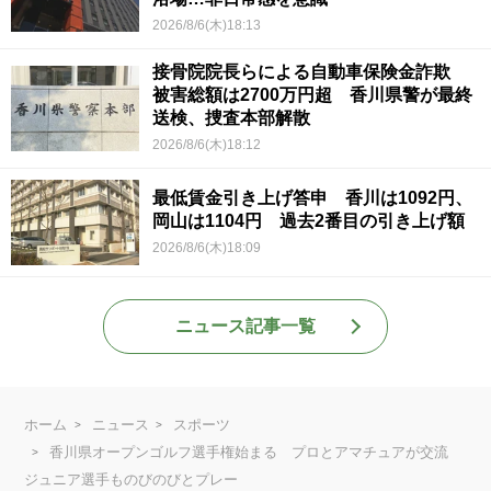
2026/8/6(木)18:13
接骨院院長らによる自動車保険金詐欺
被害総額は2700万円超 香川県警が最終
送検、捜査本部解散
2026/8/6(木)18:12
最低賃金引き上げ答申 香川は1092円、
岡山は1104円 過去2番目の引き上げ額
2026/8/6(木)18:09
ニュース記事一覧
ホーム
ニュース
スポーツ
香川県オープンゴルフ選手権始まる プロとアマチュアが交流
ジュニア選手ものびのびとプレー