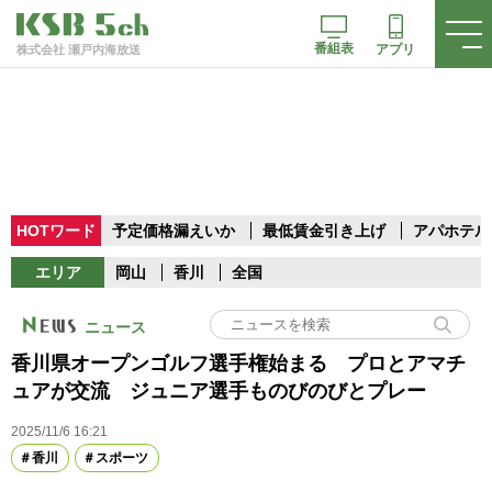
番組表
アプリ
株式会社 瀬戸内海放送
HOTワード
予定価格漏えいか
最低賃金引き上げ
アパホテル
エリア
岡山
香川
全国
ニュース
香川県オープンゴルフ選手権始まる プロとアマチ
ュアが交流 ジュニア選手ものびのびとプレー
2025/11/6 16:21
香川
スポーツ