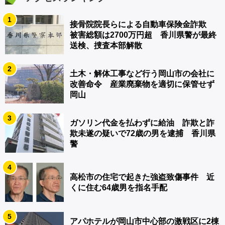
1
接骨院院長らによる自動車保険金詐欺
被害総額は2700万円超 香川県警が最終
送検、捜査本部解散
2
土木・解体工事など行う岡山市の会社に
改善命令 産業廃棄物を適切に保管せず
岡山
3
ガソリン代金を払わずに給油 詐欺と詐
欺未遂の疑いで72歳の男を逮捕 香川県
警
4
高松市の住宅で起きた強盗致傷事件 近
くに住む64歳男を指名手配
5
アパホテルが岡山市中心部の激戦区に2棟