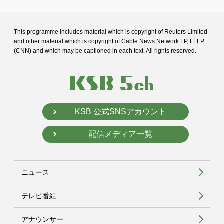
This programme includes material which is copyright of Reuters Limited
and
other material which is copyright of Cable News Network LP, LLLP
(CNN) and
which may be captioned in each text. All rights reserved.
KSB 公式SNSアカウント
配信メディア一覧
ニュース
テレビ番組
アナウンサー