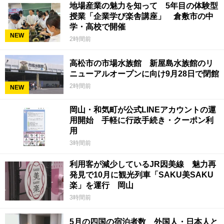
地場産業の魅力を知って 5年目の体験型
授業「企業学び楽舎講座」 倉敷市の中
学・高校で開催
NEW
2時間前
高松市の市場水族館 新屋島水族館のリ
ニューアルオープンに向け9月28日で閉館
2時間前
NEW
岡山・和気町が公式LINEアカウントの運
用開始 手軽に行政手続き・クーポン利
用
3時間前
利用客が減少しているJR因美線 魅力再
発見で10月に観光列車「SAKU美SAKU
楽」を運行 岡山
3時間前
5月の四国の宿泊者数 外国人・日本人と