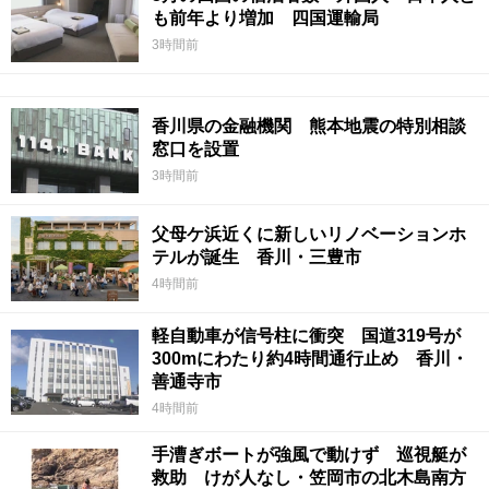
も前年より増加 四国運輸局
3時間前
香川県の金融機関 熊本地震の特別相談
窓口を設置
3時間前
父母ケ浜近くに新しいリノベーションホ
テルが誕生 香川・三豊市
4時間前
軽自動車が信号柱に衝突 国道319号が
300mにわたり約4時間通行止め 香川・
善通寺市
4時間前
手漕ぎボートが強風で動けず 巡視艇が
救助 けが人なし・笠岡市の北木島南方