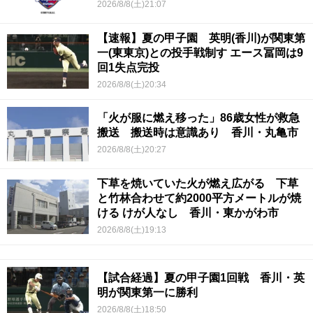
2026/8/8(土)21:07
【速報】夏の甲子園 英明(香川)が関東第
一(東東京)との投手戦制す エース冨岡は9
回1失点完投
2026/8/8(土)20:34
「火が服に燃え移った」86歳女性が救急
搬送 搬送時は意識あり 香川・丸亀市
2026/8/8(土)20:27
下草を焼いていた火が燃え広がる 下草
と竹林合わせて約2000平方メートルが焼
ける けが人なし 香川・東かがわ市
2026/8/8(土)19:13
【試合経過】夏の甲子園1回戦 香川・英
明が関東第一に勝利
2026/8/8(土)18:50