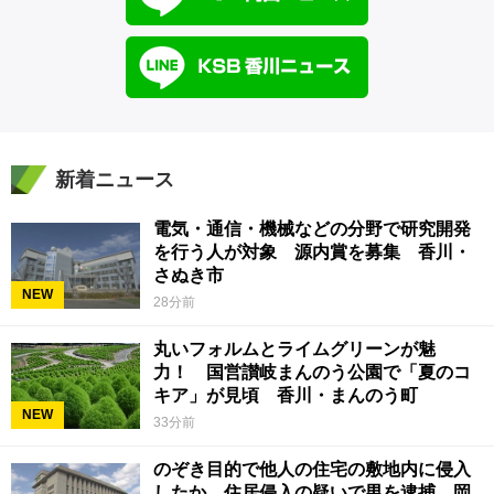
新着ニュース
電気・通信・機械などの分野で研究開発
を行う人が対象 源内賞を募集 香川・
さぬき市
NEW
28分前
丸いフォルムとライムグリーンが魅
力！ 国営讃岐まんのう公園で「夏のコ
キア」が見頃 香川・まんのう町
NEW
33分前
のぞき目的で他人の住宅の敷地内に侵入
したか 住居侵入の疑いで男を逮捕 岡