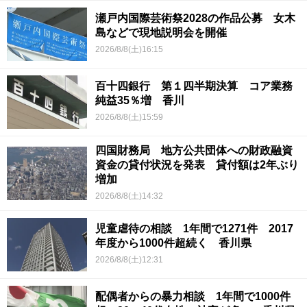
瀬戸内国際芸術祭2028の作品公募 女木
島などで現地説明会を開催
2026/8/8(土)16:15
百十四銀行 第１四半期決算 コア業務
純益35％増 香川
2026/8/8(土)15:59
四国財務局 地方公共団体への財政融資
資金の貸付状況を発表 貸付額は2年ぶり
増加
2026/8/8(土)14:32
児童虐待の相談 1年間で1271件 2017
年度から1000件超続く 香川県
2026/8/8(土)12:31
配偶者からの暴力相談 1年間で1000件