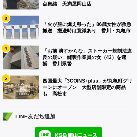
点集結 天満屋岡山店
3
「火が服に燃え移った」86歳女性が救急
搬送 搬送時は意識あり 香川・丸亀市
4
「お前 潰すからな」ストーカー規制法違
反の疑い 縫製作業員の女（43）を逮
捕 香川県警
5
四国最大「3COINS+plus」が丸亀町グリ
ーンにオープン 大型店舗限定の商品
も 高松市
LINE友だち追加