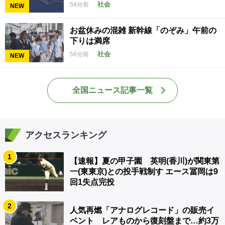
社会
54分前
NEW
お盆休みの混雑 新幹線「のぞみ」午前の
下りは満席
社会
56分前
NEW
全国ニュース記事一覧
アクセスランキング
1
【速報】夏の甲子園 英明(香川)が関東第
一(東東京)との投手戦制す エース冨岡は9
回1失点完投
2
人気再燃「アナログレコード」の販売イ
ベント レアものから復刻盤まで…約3万