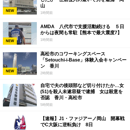
山
NEW
1時間前
AMDA 八代市で支援活動続ける ５日
からは夜間も常駐【熊本で最大震度7】
1時間前
NEW
高松市のコワーキングスペース
「Setouchi-i-Base」体験入会キャンペー
ン 香川
NEW
2時間前
自宅で夫の後頭部など切り付けたか…女
(51)を殺人未遂容疑で逮捕 女は殺意を
否認 香川・高松市
5時間前
【速報】J1・ファジアーノ岡山 開幕戦
でC大阪に逆転負け 8日