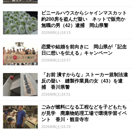
ビニールハウスからシャインマスカット
約200房を盗んだ疑い ネットで販売か
無職の男（42）逮捕 岡山県警
2026/8/8(土)18:15
恋愛や結婚を前向きに 岡山県が「記念
日に想いを伝える」キャンペーン
2026/8/8(土)16:57
「お前 潰すからな」ストーカー規制法違
反の疑い 縫製作業員の女（43）を逮
捕 香川県警
2026/8/8(土)16:51
ごみが燃料になる工程などを子どもたち
が見学 廃棄物処理工場で環境学習イベ
ント 香川・観音寺市
2026/8/8(土)16:29