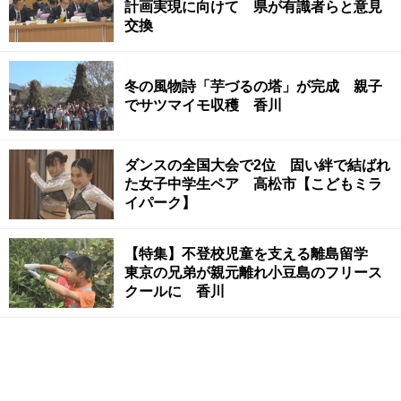
計画実現に向けて 県が有識者らと意見
交換
冬の風物詩「芋づるの塔」が完成 親子
でサツマイモ収穫 香川
ダンスの全国大会で2位 固い絆で結ばれ
た女子中学生ペア 高松市【こどもミラ
イパーク】
【特集】不登校児童を支える離島留学
東京の兄弟が親元離れ小豆島のフリース
クールに 香川