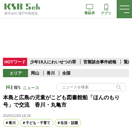
番組表
アプリ
株式会社 瀬戸内海放送
HOTワード
少年19人にわいせつの罪
官製談合事件続報
緊急
エリア
岡山
香川
全国
ニュース
本島と広島の児童がこども図書館船「ほんのもり
号」で交流 香川・丸亀市
2025/11/20 18:26
香川
子ども・子育て
生活・話題