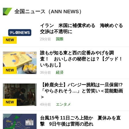
全国ニュース（ANN NEWS）
イラン 米国に補償求める 海峡めぐる
交渉は不透明に
国際
29分前
NEW
誰もが知る東と西の定番みやげを調
査！ おいしさの秘密とは？【グッド！
いちおし】
NEW
経済
36分前
【鈴鹿央士】バンジー挑戦は一旦保留!?
「やらされそう…」と苦笑い＜芸能動画
＞
NEW
エンタメ
49分前
台風15号 11日ごろ上陸か 夏休みを直
撃 9日午後は雷雨の恐れ