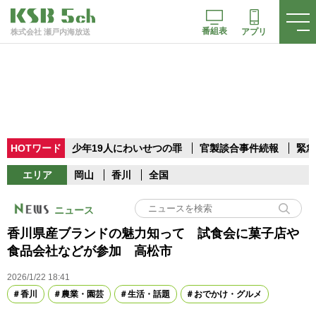
番組表
アプリ
株式会社 瀬戸内海放送
HOTワード
少年19人にわいせつの罪
官製談合事件続報
緊急
エリア
岡山
香川
全国
ニュース
香川県産ブランドの魅力知って 試食会に菓子店や
食品会社などが参加 高松市
2026/1/22 18:41
香川
農業・園芸
生活・話題
おでかけ・グルメ