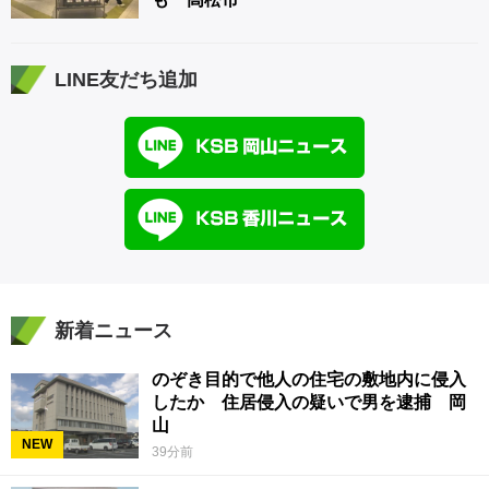
LINE友だち追加
新着ニュース
のぞき目的で他人の住宅の敷地内に侵入
したか 住居侵入の疑いで男を逮捕 岡
山
NEW
39分前