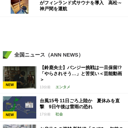
がフィンランド式サウナを導入 高松～
神戸間を運航
全国ニュース（ANN NEWS）
【鈴鹿央士】バンジー挑戦は一旦保留!?
「やらされそう…」と苦笑い＜芸能動画
＞
NEW
エンタメ
13分前
台風15号 11日ごろ上陸か 夏休みを直
撃 9日午後は雷雨の恐れ
社会
17分前
NEW