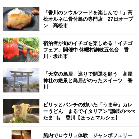
「香川のソウルフードを楽しんで！」高
松オルネに骨付鳥の専門店 27日オープ
ン 高松市
宿泊者が旬のイチゴを楽しめる「イチゴ
フェア」開催中 休暇村讃岐五色台 香
川・坂出市
「天空の鳥居」巡りで開運を願う 高屋
神社の絶景と鳥居がのったスイーツ 香
川
ピリッとパンチの効いた「うま辛」カレ
ーうどん まるでイタリアン“讃岐のぺぺ
たま”も 香川【ほっとマルシェ】
船内でロウリュ体験 ジャンボフェリー