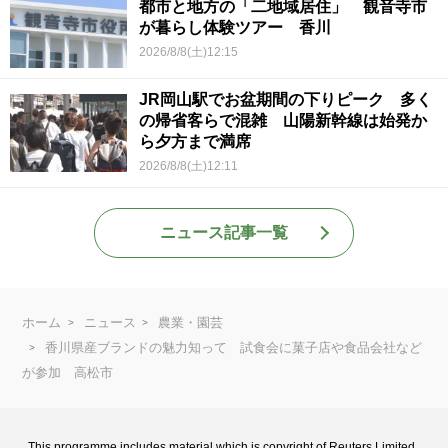
都市と地方の「二地域居住」 観音寺市
が暮らし体験ツアー 香川
2026/8/8(土)12:15
JR岡山駅でお盆期間の下りピーク 多く
の帰省客らで混雑 山陽新幹線は始発か
ら夕方まで満席
2026/8/8(土)12:11
ニュース記事一覧
ホーム
ニュース
農業・園芸
香川県産ブランドの魅力知って 試食会に菓子店や食品会社など
が参加 高松市
This programme includes material which is copyright of Reuters Limited