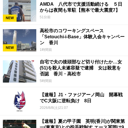
AMDA 八代市で支援活動続ける ５日
からは夜間も常駐【熊本で最大震度7】
51分前
NEW
高松市のコワーキングスペース
「Setouchi-i-Base」体験入会キャンペー
ン 香川
NEW
1時間前
自宅で夫の後頭部など切り付けたか…女
(51)を殺人未遂容疑で逮捕 女は殺意を
否認 香川・高松市
5時間前
【速報】J1・ファジアーノ岡山 開幕戦
でC大阪に逆転負け 8日
2026/8/8(土)21:07
【速報】夏の甲子園 英明(香川)が関東第
一(東東京)との投手戦制す エース冨岡は9