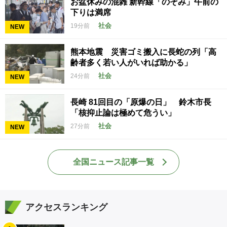
お盆休みの混雑 新幹線「のぞみ」午前の
下りは満席
社会
19分前
NEW
熊本地震 災害ゴミ搬入に長蛇の列「高
齢者多く若い人がいれば助かる」
社会
24分前
NEW
長崎 81回目の「原爆の日」 鈴木市長
「核抑止論は極めて危うい」
社会
27分前
NEW
全国ニュース記事一覧
アクセスランキング