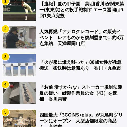
1
【速報】夏の甲子園 英明(香川)が関東第
一(東東京)との投手戦制す エース冨岡は9
回1失点完投
2
人気再燃「アナログレコード」の販売イ
ベント レアものから復刻盤まで…約3万
点集結 天満屋岡山店
3
「火が服に燃え移った」86歳女性が救急
搬送 搬送時は意識あり 香川・丸亀市
4
「お前 潰すからな」ストーカー規制法違
反の疑い 縫製作業員の女（43）を逮
捕 香川県警
5
四国最大「3COINS+plus」が丸亀町グリ
ーンにオープン 大型店舗限定の商品
も 高松市