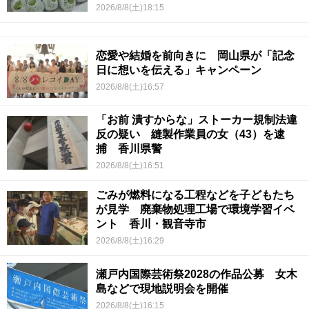
2026/8/8(土)18:15
恋愛や結婚を前向きに 岡山県が「記念
日に想いを伝える」キャンペーン
2026/8/8(土)16:57
「お前 潰すからな」ストーカー規制法違
反の疑い 縫製作業員の女（43）を逮
捕 香川県警
2026/8/8(土)16:51
ごみが燃料になる工程などを子どもたち
が見学 廃棄物処理工場で環境学習イベ
ント 香川・観音寺市
2026/8/8(土)16:29
瀬戸内国際芸術祭2028の作品公募 女木
島などで現地説明会を開催
2026/8/8(土)16:15