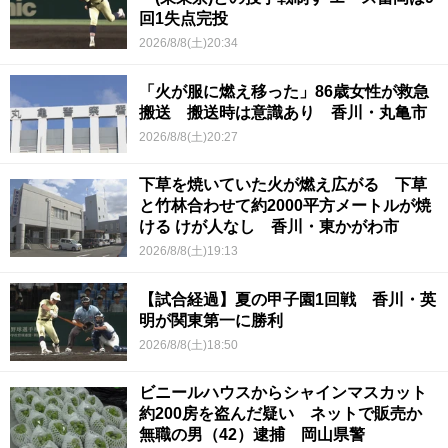
回1失点完投
2026/8/8(土)20:34
「火が服に燃え移った」86歳女性が救急
搬送 搬送時は意識あり 香川・丸亀市
2026/8/8(土)20:27
下草を焼いていた火が燃え広がる 下草
と竹林合わせて約2000平方メートルが焼
ける けが人なし 香川・東かがわ市
2026/8/8(土)19:13
【試合経過】夏の甲子園1回戦 香川・英
明が関東第一に勝利
2026/8/8(土)18:50
ビニールハウスからシャインマスカット
約200房を盗んだ疑い ネットで販売か
無職の男（42）逮捕 岡山県警