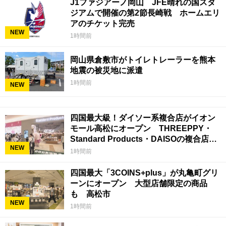
J1ファジアーノ岡山 JFE晴れの国スタ
ジアムで開催の第2節長崎戦 ホームエリ
アのチケット完売
NEW
1時間前
岡山県倉敷市がトイレトレーラーを熊本
地震の被災地に派遣
1時間前
NEW
四国最大級！ダイソー系複合店がイオン
モール高松にオープン THREEPPY・
Standard Products・DAISOの複合店は
NEW
香川県初
1時間前
四国最大「3COINS+plus」が丸亀町グリ
ーンにオープン 大型店舗限定の商品
も 高松市
NEW
1時間前