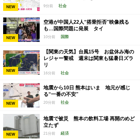
社会
9分前
NEW
空港が中国人22人“搭乗拒否”映像残る
も…国際問題に発展 タイ
国際
10分前
NEW
【関東の天気】台風15号 お盆休み海の
レジャー警戒 週末は関東も猛暑日ズラ
リ
NEW
社会
16分前
地震から10日 熊本はいま 地元が感じ
る“一番の不安”
社会
20分前
NEW
地震で被災 熊本の飲料工場 再開のめど
立たず
経済
21分前
NEW