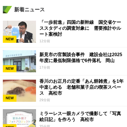
新着ニュース
「一歩前進」四国の新幹線 国交省ケー
ススタディの調査対象に 需要推計やル
ート案検討
NEW
12分前
新見市の官製談合事件 建設会社は2025
年度に最低制限価格で6件落札 岡山
17分前
NEW
香川のお正月の定番「あん餅雑煮」を1年
中楽しめる 老舗和菓子店の喫茶スペー
ス 高松市
NEW
29分前
ミラーレス一眼カメラで撮影して「写真
絵日記」を作ろう 高松市
35分前