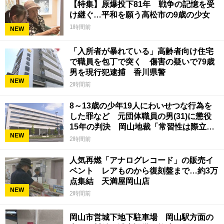
【特集】原爆投下81年 戦争の記憶を受
け継ぐ…平和を願う高松市の9歳の少女
1時間前
NEW
「入所者が暴れている」高齢者向け住宅
で職員を包丁で突く 傷害の疑いで79歳
男を現行犯逮捕 香川県警
NEW
2時間前
8～13歳の少年19人にわいせつな行為を
した罪など 元団体職員の男(31)に懲役
15年の判決 岡山地裁「常習性は際立っ
NEW
ていて被害結果も非常に重い」
2時間前
人気再燃「アナログレコード」の販売イ
ベント レアものから復刻盤まで…約3万
点集結 天満屋岡山店
NEW
2時間前
岡山市営城下地下駐車場 岡山駅方面の