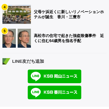
4
父母ケ浜近くに新しいリノベーションホ
テルが誕生 香川・三豊市
5
高松市の住宅で起きた強盗致傷事件 近
くに住む64歳男を指名手配
LINE友だち追加