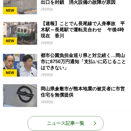
出口を封鎖 消火設備の故障が原因
2時間前
NEW
【速報】ことでん長尾線で人身事故 平
木駅～長尾駅で運転見合わせ 午後4時
現在 香川
NEW
2時間前
都市公園負担金巡り県と対立続く…岡山
市に8750万円通知「支払いに応じること
はできない」
NEW
2時間前
岡山県倉敷市が熊本地震の被災者に市営
住宅を無償提供
3時間前
ニュース記事一覧