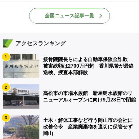
全国ニュース記事一覧
アクセスランキング
1
接骨院院長らによる自動車保険金詐欺
被害総額は2700万円超 香川県警が最終
送検、捜査本部解散
2
高松市の市場水族館 新屋島水族館のリ
ニューアルオープンに向け9月28日で閉館
3
土木・解体工事など行う岡山市の会社に
改善命令 産業廃棄物を適切に保管せず
岡山