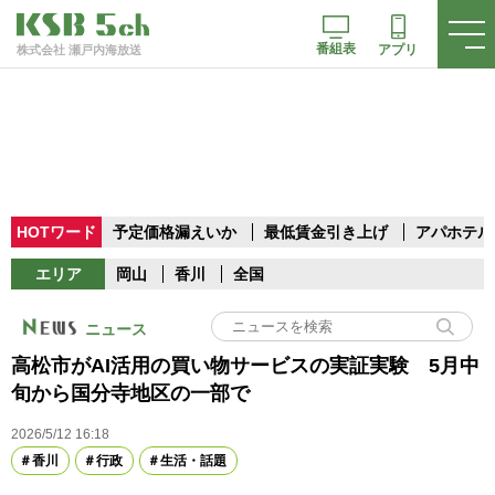
番組表
アプリ
株式会社 瀬戸内海放送
HOTワード
予定価格漏えいか
最低賃金引き上げ
アパホテル
エリア
岡山
香川
全国
ニュース
高松市がAI活用の買い物サービスの実証実験 5月中
旬から国分寺地区の一部で
2026/5/12 16:18
香川
行政
生活・話題