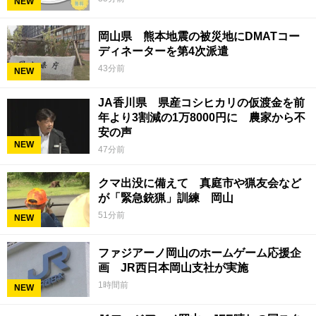
NEW
岡山県 熊本地震の被災地にDMATコー
ディネーターを第4次派遣
43分前
NEW
JA香川県 県産コシヒカリの仮渡金を前
年より3割減の1万8000円に 農家から不
安の声
NEW
47分前
クマ出没に備えて 真庭市や猟友会など
が「緊急銃猟」訓練 岡山
51分前
NEW
ファジアーノ岡山のホームゲーム応援企
画 JR西日本岡山支社が実施
1時間前
NEW