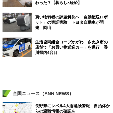
わった？【暮らし×経済】
買い物弱者の課題解決へ「自動配送ロボ
ット」の実証実験 トヨタ自動車が開
発 岡山
生活協同組合コープかがわ さぬき市の
店舗で「お買い物送迎カー」を運行 香
川県内4台目
全国ニュース（ANN NEWS）
長野県にレベル4大雨危険警報 自治体か
らの避難情報の確認を