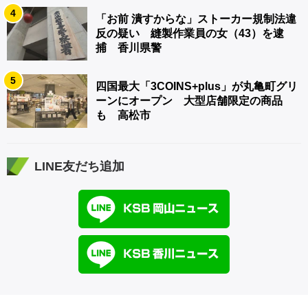
4
「お前 潰すからな」ストーカー規制法違
反の疑い 縫製作業員の女（43）を逮
捕 香川県警
5
四国最大「3COINS+plus」が丸亀町グリ
ーンにオープン 大型店舗限定の商品
も 高松市
LINE友だち追加