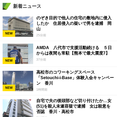
新着ニュース
のぞき目的で他人の住宅の敷地内に侵入
したか 住居侵入の疑いで男を逮捕 岡
山
NEW
25分前
AMDA 八代市で支援活動続ける ５日
からは夜間も常駐【熊本で最大震度7】
37分前
NEW
高松市のコワーキングスペース
「Setouchi-i-Base」体験入会キャンペー
ン 香川
NEW
1時間前
自宅で夫の後頭部など切り付けたか…女
(51)を殺人未遂容疑で逮捕 女は殺意を
否認 香川・高松市