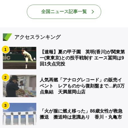
全国ニュース記事一覧
アクセスランキング
1
【速報】夏の甲子園 英明(香川)が関東第
一(東東京)との投手戦制す エース冨岡は9
回1失点完投
2
人気再燃「アナログレコード」の販売イ
ベント レアものから復刻盤まで…約3万
点集結 天満屋岡山店
3
「火が服に燃え移った」86歳女性が救急
搬送 搬送時は意識あり 香川・丸亀市