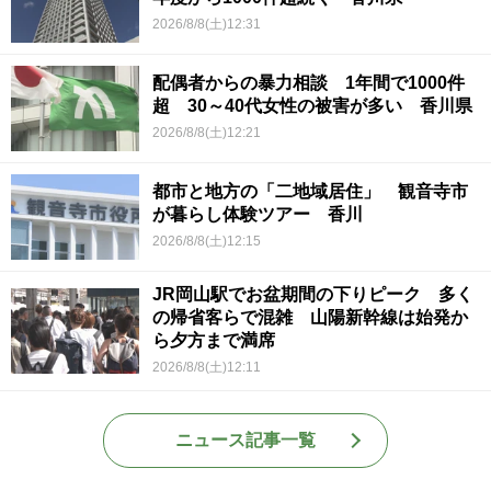
2026/8/8(土)12:31
配偶者からの暴力相談 1年間で1000件
超 30～40代女性の被害が多い 香川県
2026/8/8(土)12:21
都市と地方の「二地域居住」 観音寺市
が暮らし体験ツアー 香川
2026/8/8(土)12:15
JR岡山駅でお盆期間の下りピーク 多く
の帰省客らで混雑 山陽新幹線は始発か
ら夕方まで満席
2026/8/8(土)12:11
ニュース記事一覧