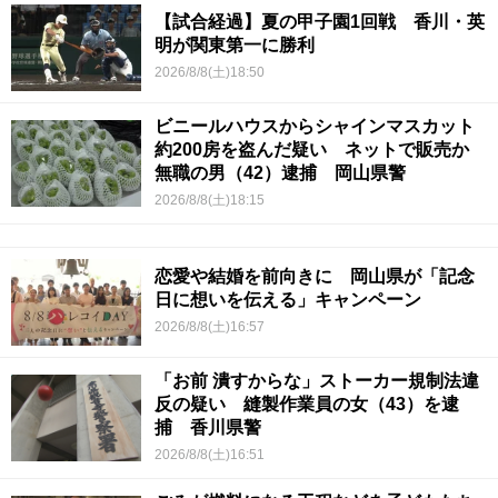
【試合経過】夏の甲子園1回戦 香川・英
明が関東第一に勝利
2026/8/8(土)18:50
ビニールハウスからシャインマスカット
約200房を盗んだ疑い ネットで販売か
無職の男（42）逮捕 岡山県警
2026/8/8(土)18:15
恋愛や結婚を前向きに 岡山県が「記念
日に想いを伝える」キャンペーン
2026/8/8(土)16:57
「お前 潰すからな」ストーカー規制法違
反の疑い 縫製作業員の女（43）を逮
捕 香川県警
2026/8/8(土)16:51