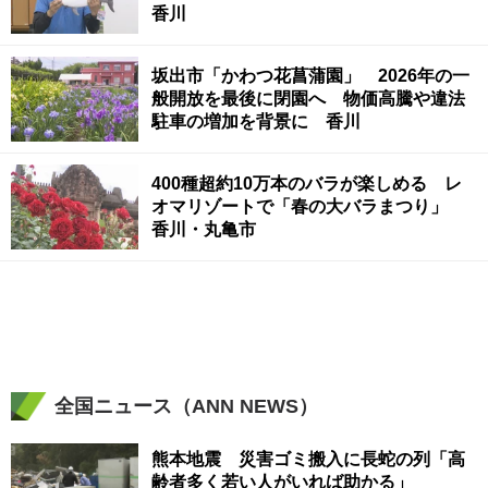
香川
坂出市「かわつ花菖蒲園」 2026年の一
般開放を最後に閉園へ 物価高騰や違法
駐車の増加を背景に 香川
400種超約10万本のバラが楽しめる レ
オマリゾートで「春の大バラまつり」
香川・丸亀市
全国ニュース（ANN NEWS）
熊本地震 災害ゴミ搬入に長蛇の列「高
齢者多く若い人がいれば助かる」