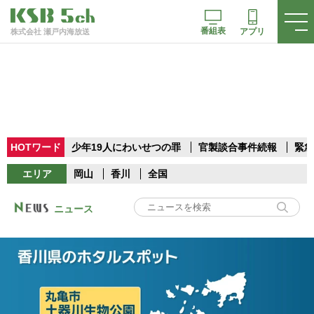
番組表
アプリ
株式会社 瀬戸内海放送
HOTワード
少年19人にわいせつの罪
官製談合事件続報
緊急
エリア
岡山
香川
全国
ニュース