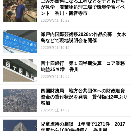
ごみが燃料になる工程などを子どもたち
が見学 廃棄物処理工場で環境学習イベ
ント 香川・観音寺市
2026/8/8(土)16:29
瀬戸内国際芸術祭2028の作品公募 女木
島などで現地説明会を開催
2026/8/8(土)16:15
百十四銀行 第１四半期決算 コア業務
純益35％増 香川
2026/8/8(土)15:59
四国財務局 地方公共団体への財政融資
資金の貸付状況を発表 貸付額は2年ぶり
増加
2026/8/8(土)14:32
児童虐待の相談 1年間で1271件 2017
年度から1000件超続く 香川県