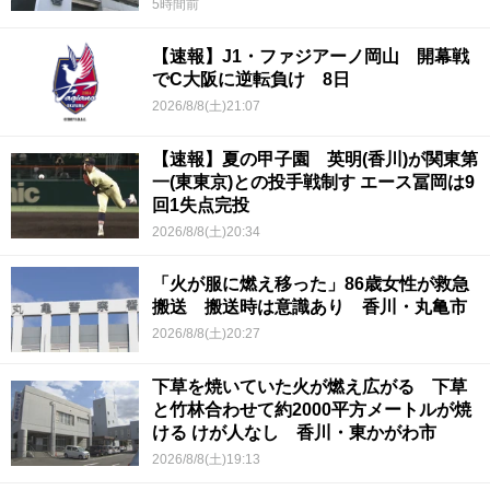
5時間前
【速報】J1・ファジアーノ岡山 開幕戦
でC大阪に逆転負け 8日
2026/8/8(土)21:07
【速報】夏の甲子園 英明(香川)が関東第
一(東東京)との投手戦制す エース冨岡は9
回1失点完投
2026/8/8(土)20:34
「火が服に燃え移った」86歳女性が救急
搬送 搬送時は意識あり 香川・丸亀市
2026/8/8(土)20:27
下草を焼いていた火が燃え広がる 下草
と竹林合わせて約2000平方メートルが焼
ける けが人なし 香川・東かがわ市
2026/8/8(土)19:13