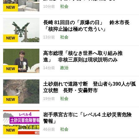
社会
10分前
NEW
長崎 81回目の「原爆の日」 鈴木市長
「核抑止論は極めて危うい」
社会
13分前
NEW
高市総理「核なき世界へ取り組み推
進」 非核三原則は現状説明のみ
政治
14分前
NEW
土砂崩れで道路寸断 登山者ら390人が孤
立状態 長野・安曇野市
社会
19分前
NEW
岩手県宮古市に「レベル4 土砂災害危険
警報」
社会
46分前
NEW