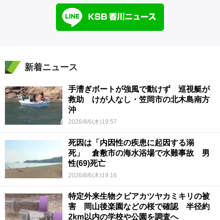
新着ニュース
手漕ぎボートが強風で動けず 巡視艇が
救助 けが人なし・笠岡市の北木島南方
沖
2026/8/6(木)19:57
死因は「内因性の疾患に起因する溺
死」 倉敷市の海水浴場で水難事故 男
性(69)死亡
2026/8/6(木)19:16
特定外来生物クビアカツヤカミキリの被
害 岡山後楽園などの桜で確認 半径約
2km以内の学校や公園を調査へ