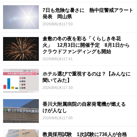
7日も危険な暑さに 熱中症警戒アラート
発表 岡山県
2026/8/6(木)17:50
倉敷の冬の夜を彩る「くらしき冬花
火」 12月3日に開催予定 8月1日から
クラウドファンディングも開始
2026/8/6(木)17:41
ホテル選びで重視するのは？【みんなに
聞いてみた】
2026/8/6(木)17:30
香川大附属病院の自家発電機が燃える
けが人なし
2026/8/6(木)17:05
教員採用試験 1次試験に736人が合格