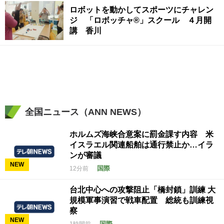
ロボットを動かしてスポーツにチャレン
ジ 「ロボッチャ®」スクール ４月開
講 香川
全国ニュース（ANN NEWS）
ホルムズ海峡合意案に罰金課す内容 米
イスラエル関連船舶は通行禁止か…イラ
ンが審議
NEW
国際
12分前
台北中心への攻撃阻止「橋封鎖」訓練 大
規模軍事演習で戦車配置 総統も訓練視
察
NEW
国際
1時間前