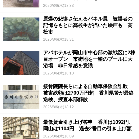
2026/8/6(木)18:33
原爆の悲惨さ伝えるパネル展 被爆者の
記憶をもとに高校生が描いた絵画も 高
松市
2026/8/6(木)18:31
アパホテルが岡山市中心部の激戦区に2棟
目オープン 市街地を一望のプールに大
浴場…非日常感を意識
2026/8/6(木)18:13
接骨院院長らによる自動車保険金詐欺
被害総額は2700万円超 香川県警が最終
送検、捜査本部解散
2026/8/6(木)18:12
最低賃金引き上げ答申 香川は1092円、
岡山は1104円 過去2番目の引き上げ額
2026/8/6(木)18:09