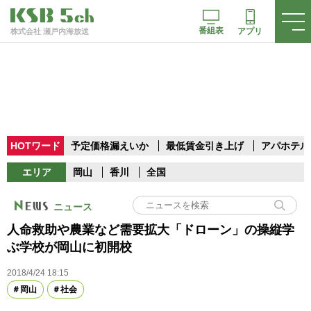
番組表
アプリ
株式会社 瀬戸内海放送
HOTワード
予定価格漏えいか
最低賃金引き上げ
アパホテル
エリア
岡山
香川
全国
ニュース
人命救助や農業など需要拡大「ドローン」の操縦学
ぶ学校が岡山に初開校
2018/4/24 18:15
岡山
社会