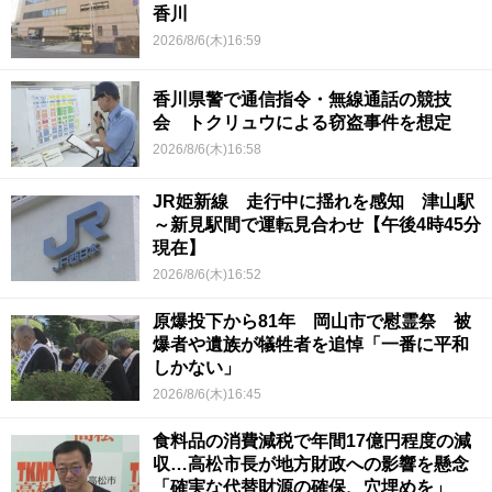
香川
2026/8/6(木)16:59
香川県警で通信指令・無線通話の競技
会 トクリュウによる窃盗事件を想定
2026/8/6(木)16:58
JR姫新線 走行中に揺れを感知 津山駅
～新見駅間で運転見合わせ【午後4時45分
現在】
2026/8/6(木)16:52
原爆投下から81年 岡山市で慰霊祭 被
爆者や遺族が犠牲者を追悼「一番に平和
しかない」
2026/8/6(木)16:45
食料品の消費減税で年間17億円程度の減
収…高松市長が地方財政への影響を懸念
「確実な代替財源の確保、穴埋めを」