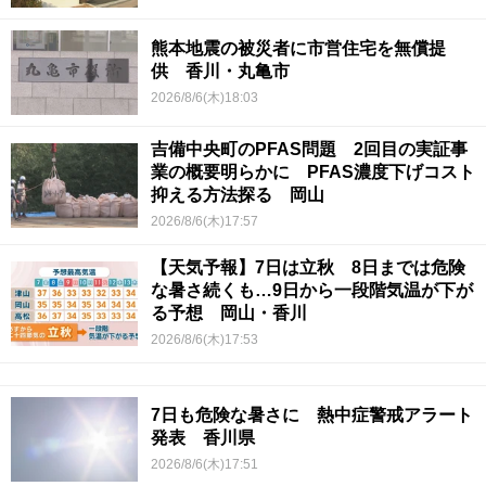
熊本地震の被災者に市営住宅を無償提
供 香川・丸亀市
2026/8/6(木)18:03
吉備中央町のPFAS問題 2回目の実証事
業の概要明らかに PFAS濃度下げコスト
抑える方法探る 岡山
2026/8/6(木)17:57
【天気予報】7日は立秋 8日までは危険
な暑さ続くも…9日から一段階気温が下が
る予想 岡山・香川
2026/8/6(木)17:53
7日も危険な暑さに 熱中症警戒アラート
発表 香川県
2026/8/6(木)17:51