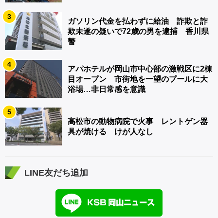
3
ガソリン代金を払わずに給油 詐欺と詐
欺未遂の疑いで72歳の男を逮捕 香川県
警
4
アパホテルが岡山市中心部の激戦区に2棟
目オープン 市街地を一望のプールに大
浴場…非日常感を意識
5
高松市の動物病院で火事 レントゲン器
具が焼ける けが人なし
LINE友だち追加