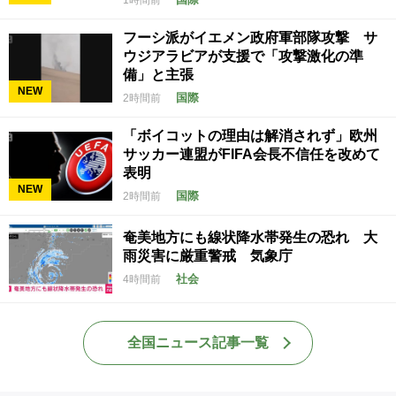
フーシ派がイエメン政府軍部隊攻撃 サ
ウジアラビアが支援で「攻撃激化の準
備」と主張
NEW
国際
2時間前
「ボイコットの理由は解消されず」欧州
サッカー連盟がFIFA会長不信任を改めて
表明
NEW
国際
2時間前
奄美地方にも線状降水帯発生の恐れ 大
雨災害に厳重警戒 気象庁
社会
4時間前
全国ニュース記事一覧