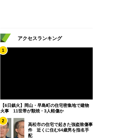
アクセスランキング
1
【6日鎮火】岡山・早島町の住宅密集地で建物
火事 11世帯が類焼・3人軽傷か
2
高松市の住宅で起きた強盗致傷事
件 近くに住む64歳男を指名手
配