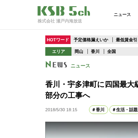
ニュース
株式会社 瀬戸内海放送
HOTワード
予定価格漏えいか
最低賃金引
エリア
岡山
香川
全国
ニュース
香川・宇多津町に四国最大級
部分の工事へ
2018/5/30 18:15
香川
生活・話題