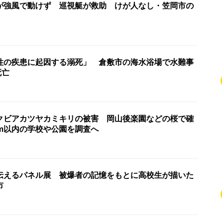
が強風で動けず 巡視艇が救助 けが人なし・笠岡市の
性の疾患に起因する溺死」 倉敷市の海水浴場で水難事
死亡
クビアカツヤカミキリの被害 岡山後楽園などの桜で確
km以内の学校や公園を調査へ
伝えるパネル展 被爆者の記憶をもとに高校生が描いた
市