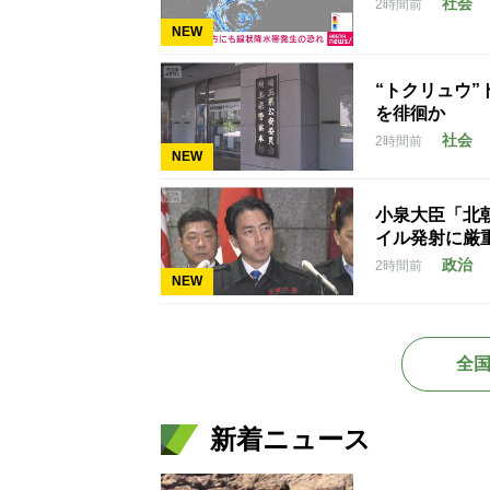
社会
2時間前
NEW
“トクリュウ
を徘徊か
社会
2時間前
NEW
小泉大臣「北
イル発射に厳
政治
2時間前
NEW
全
新着ニュース