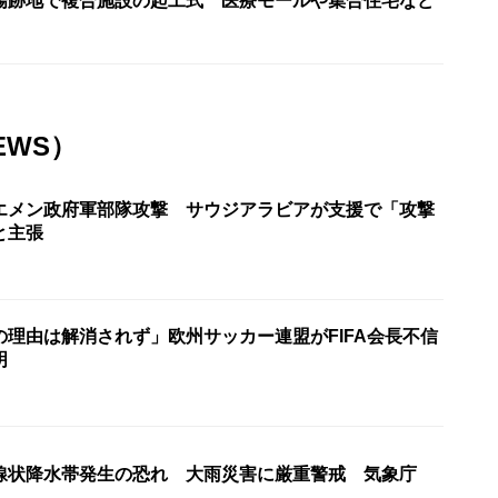
場跡地で複合施設の起工式 医療モールや集合住宅など
EWS）
エメン政府軍部隊攻撃 サウジアラビアが支援で「攻撃
と主張
の理由は解消されず」欧州サッカー連盟がFIFA会長不信
明
線状降水帯発生の恐れ 大雨災害に厳重警戒 気象庁