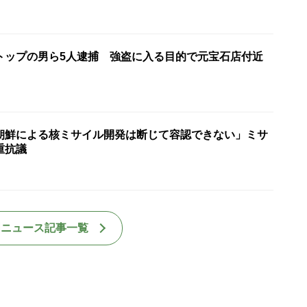
”トップの男ら5人逮捕 強盗に入る目的で元宝石店付近
朝鮮による核ミサイル開発は断じて容認できない」ミサ
重抗議
国ニュース記事一覧