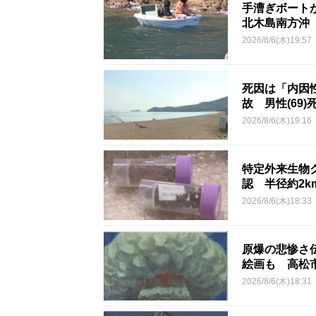
手漕ぎボート
北木島南方沖
2026/8/6(木)19:57
死因は「内因
故 男性(69)
2026/8/6(木)19:16
特定外来生物
認 半径約2
2026/8/6(木)18:33
原爆の悲惨さ
絵画も 高松
2026/8/6(木)18:31