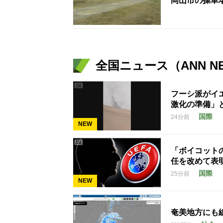
岡山市の操車
全国ニュース（ANN N
フーシ派がイ
激化の準備」
国際
24分前
NEW
「ボイコット
任を改めて表
国際
25分前
NEW
奄美地方にも