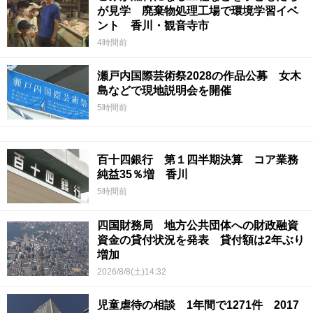
が見学 廃棄物処理工場で環境学習イベ
ント 香川・観音寺市
4時間前
瀬戸内国際芸術祭2028の作品公募 女木
島などで現地説明会を開催
5時間前
百十四銀行 第１四半期決算 コア業務
純益35％増 香川
5時間前
四国財務局 地方公共団体への財政融資
資金の貸付状況を発表 貸付額は2年ぶり
増加
2026/8/8(土)14:32
児童虐待の相談 1年間で1271件 2017