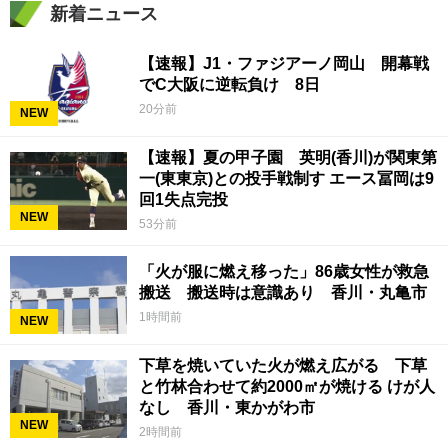
新着ニュース
【速報】J1・ファジアーノ岡山 開幕戦
でC大阪に逆転負け 8日
20分前
NEW
【速報】夏の甲子園 英明(香川)が関東第
一(東東京)との投手戦制す エース冨岡は9
回1失点完投
NEW
53分前
「火が服に燃え移った」86歳女性が救急
搬送 搬送時は意識あり 香川・丸亀市
1時間前
NEW
下草を焼いていた火が燃え広がる 下草
と竹林合わせて約2000㎡が焼ける けが人
なし 香川・東かがわ市
NEW
2時間前