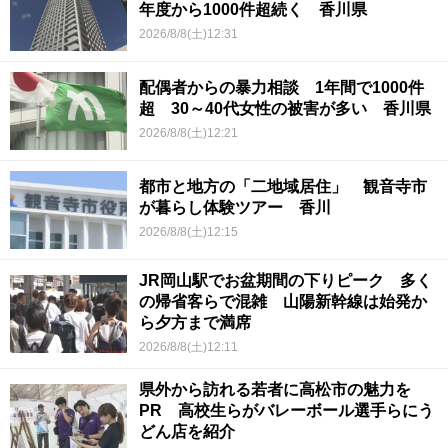
年度から1000件超続く 香川県
2026/8/8(土)12:31
配偶者からの暴力相談 1年間で1000件
超 30～40代女性の被害が多い 香川県
2026/8/8(土)12:21
都市と地方の「二地域居住」 観音寺市
が暮らし体験ツアー 香川
2026/8/8(土)12:15
JR岡山駅でお盆期間の下りピーク 多く
の帰省客らで混雑 山陽新幹線は始発か
ら夕方まで満席
2026/8/8(土)12:11
県外から訪れる若者に高松市の魅力を
PR 高校生らがバレーボール選手らにう
どん店を紹介