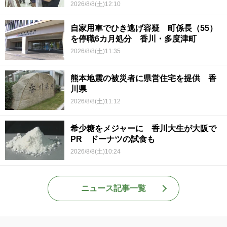
2026/8/8(土)12:10
自家用車でひき逃げ容疑 町係長（55）
を停職6カ月処分 香川・多度津町
2026/8/8(土)11:35
熊本地震の被災者に県営住宅を提供 香
川県
2026/8/8(土)11:12
希少糖をメジャーに 香川大生が大阪で
PR ドーナツの試食も
2026/8/8(土)10:24
ニュース記事一覧