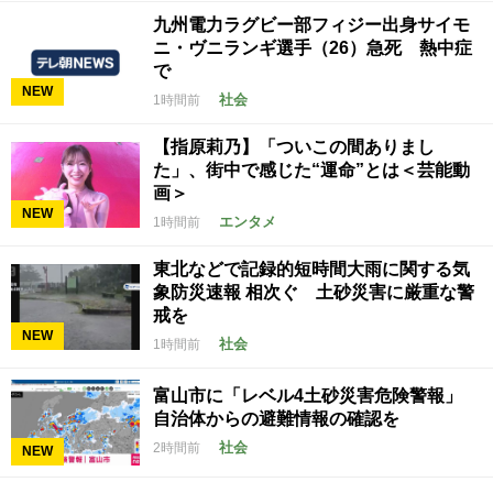
九州電力ラグビー部フィジー出身サイモ
ニ・ヴニランギ選手（26）急死 熱中症
で
NEW
社会
1時間前
【指原莉乃】「ついこの間ありまし
た」、街中で感じた“運命”とは＜芸能動
画＞
NEW
エンタメ
1時間前
東北などで記録的短時間大雨に関する気
象防災速報 相次ぐ 土砂災害に厳重な警
戒を
NEW
社会
1時間前
富山市に「レベル4土砂災害危険警報」
自治体からの避難情報の確認を
社会
2時間前
NEW