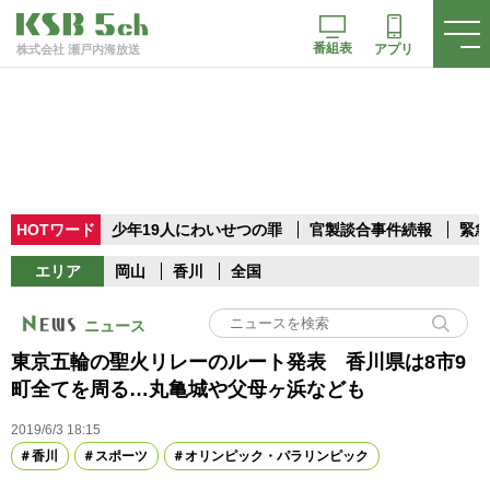
番組表
アプリ
株式会社 瀬戸内海放送
HOTワード
少年19人にわいせつの罪
官製談合事件続報
緊急
エリア
岡山
香川
全国
ニュース
東京五輪の聖火リレーのルート発表 香川県は8市9
町全てを周る…丸亀城や父母ヶ浜なども
2019/6/3 18:15
香川
スポーツ
オリンピック・パラリンピック