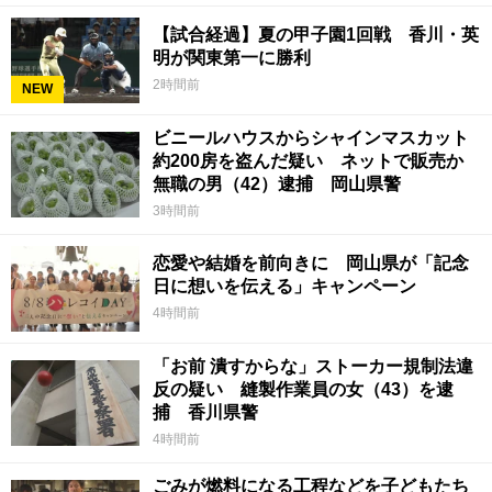
【試合経過】夏の甲子園1回戦 香川・英
明が関東第一に勝利
2時間前
NEW
ビニールハウスからシャインマスカット
約200房を盗んだ疑い ネットで販売か
無職の男（42）逮捕 岡山県警
3時間前
恋愛や結婚を前向きに 岡山県が「記念
日に想いを伝える」キャンペーン
4時間前
「お前 潰すからな」ストーカー規制法違
反の疑い 縫製作業員の女（43）を逮
捕 香川県警
4時間前
ごみが燃料になる工程などを子どもたち