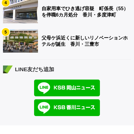
4
自家用車でひき逃げ容疑 町係長（55）
を停職6カ月処分 香川・多度津町
5
父母ケ浜近くに新しいリノベーションホ
テルが誕生 香川・三豊市
LINE友だち追加