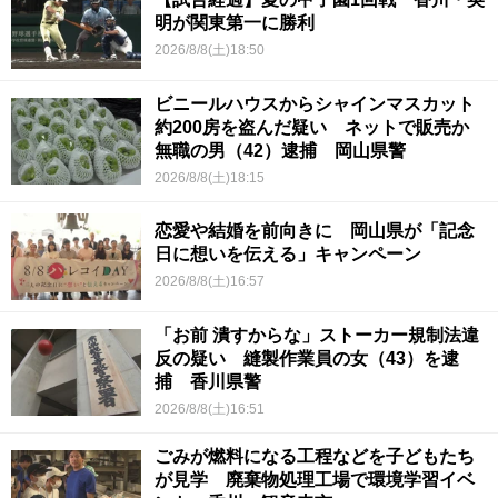
明が関東第一に勝利
2026/8/8(土)18:50
ビニールハウスからシャインマスカット
約200房を盗んだ疑い ネットで販売か
無職の男（42）逮捕 岡山県警
2026/8/8(土)18:15
恋愛や結婚を前向きに 岡山県が「記念
日に想いを伝える」キャンペーン
2026/8/8(土)16:57
「お前 潰すからな」ストーカー規制法違
反の疑い 縫製作業員の女（43）を逮
捕 香川県警
2026/8/8(土)16:51
ごみが燃料になる工程などを子どもたち
が見学 廃棄物処理工場で環境学習イベ