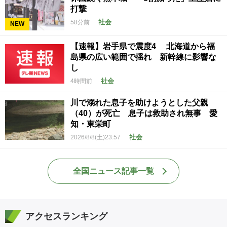
打撃
社会
58分前
NEW
【速報】岩手県で震度4 北海道から福
島県の広い範囲で揺れ 新幹線に影響な
し
社会
4時間前
川で溺れた息子を助けようとした父親
（40）が死亡 息子は救助され無事 愛
知・東栄町
社会
2026/8/8(土)23:57
全国ニュース記事一覧
アクセスランキング