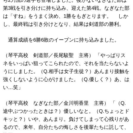
ら2刀流の選手も登場しました。後がないなぎなた部は
第3戦を引き分けに持ち込み、迎えた第4戦。なぎなた部
は「すね」をうまく決め、1勝をもぎとります。 しか
し、最終戦は引き分けとなり、結果は剣道部の勝利。
通算成績を6勝6敗のイーブンに持ち込みました。
（琴平高校 剣道部／長尾駿聖 主将） 「やっぱりス
ネをいっぱい狙ってこられたので、それを当たらないよ
うにしました。（Q.相手は女子生徒？）あんまり接触を
強くしないように心がけました。（Q.優しく？）あ、は
い…笑」
（琴平高校 なぎなた部／金川明香里 主将） 「（Q.
途中ぶつかったときは？）優しいなと。（Q.ちょっとド
キッと？）いや、あんまり。負けてしまって心残りがあ
るので、来年、自分たちの悔しさを後輩たちに託して、