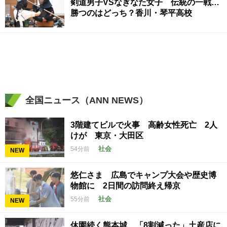
剣道男子VSなぎなた女子 伝統の一戦…
勝つのはどっち？香川・琴平高校
全国ニュース（ANN NEWS）
3階建てビルで火事 高齢女性死亡 2人
けが 東京・大田区
社会
54分前
NEW
悠仁さま 広島でキャンプ大会や歴史博
物館に 2日間の訪問終え帰京
社会
55分前
NEW
休園続く熊本城 「8割減った」土産店に