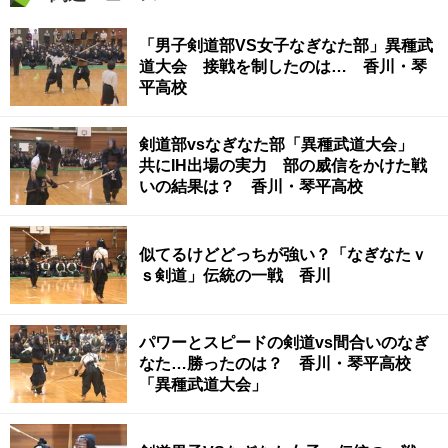
「男子剣道部VS女子なぎなた部」異種武
道大会 接戦を制したのは… 香川・琴
平高校
剣道部vsなぎなた部「異種武道大会」
共にIH出場の実力 部の威信をかけた戦
いの結果は？ 香川・琴平高校
似てるけどどっちが強い？「なぎなたｖ
ｓ剣道」伝統の一戦 香川
パワーとスピードの剣道vs間合いのなぎ
なた…勝ったのは？ 香川・琴平高校
「異種武道大会」