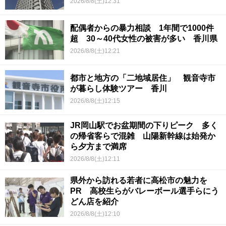
2026/8/8(土)12:31
配偶者からの暴力相談 1年間で1000件
超 30～40代女性の被害が多い 香川県
2026/8/8(土)12:21
都市と地方の「二地域居住」 観音寺市
が暮らし体験ツアー 香川
2026/8/8(土)12:15
JR岡山駅でお盆期間の下りピーク 多く
の帰省客らで混雑 山陽新幹線は始発か
ら夕方まで満席
2026/8/8(土)12:11
県外から訪れる若者に高松市の魅力を
PR 高校生らがバレーボール選手らにう
どん店を紹介
2026/8/8(土)12:10