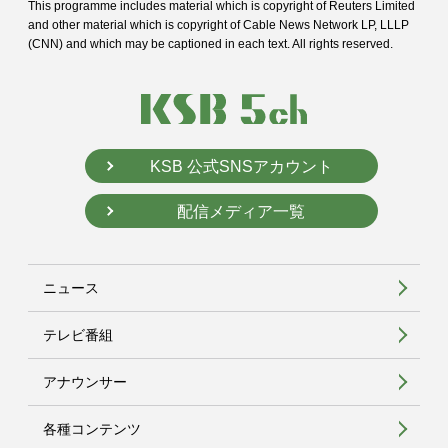
This programme includes material which is copyright of Reuters Limited
and
other material which is copyright of Cable News Network LP, LLLP
(CNN) and
which may be captioned in each text. All rights reserved.
KSB 公式SNSアカウント
配信メディア一覧
ニュース
テレビ番組
アナウンサー
各種コンテンツ