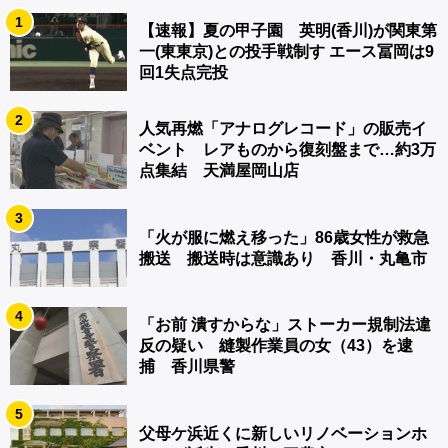
1
【速報】夏の甲子園 英明(香川)が関東第
一(東東京)との投手戦制す エース冨岡は9
回1失点完投
2
人気再燃「アナログレコード」の販売イ
ベント レアものから復刻盤まで…約3万
点集結 天満屋岡山店
3
「火が服に燃え移った」86歳女性が救急
搬送 搬送時は意識あり 香川・丸亀市
4
「お前 潰すからな」ストーカー規制法違
反の疑い 縫製作業員の女（43）を逮
捕 香川県警
5
父母ケ浜近くに新しいリノベーションホ