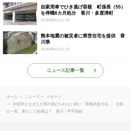
自家用車でひき逃げ容疑 町係長（55）
を停職6カ月処分 香川・多度津町
2026/8/8(土)11:35
熊本地震の被災者に県営住宅を提供 香
川県
2026/8/8(土)11:12
ニュース記事一覧
ホーム
ニュース
スポーツ
剣道部となぎなた部の負けられない戦い「異種武道大会」 伝統
の一戦、果たして結果は？ 香川・琴平高校