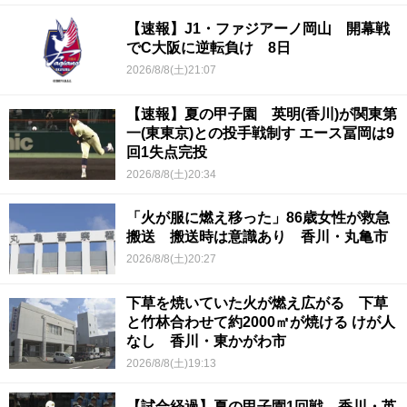
【速報】J1・ファジアーノ岡山 開幕戦
でC大阪に逆転負け 8日
2026/8/8(土)21:07
【速報】夏の甲子園 英明(香川)が関東第
一(東東京)との投手戦制す エース冨岡は9
回1失点完投
2026/8/8(土)20:34
「火が服に燃え移った」86歳女性が救急
搬送 搬送時は意識あり 香川・丸亀市
2026/8/8(土)20:27
下草を焼いていた火が燃え広がる 下草
と竹林合わせて約2000㎡が焼ける けが人
なし 香川・東かがわ市
2026/8/8(土)19:13
【試合経過】夏の甲子園1回戦 香川・英