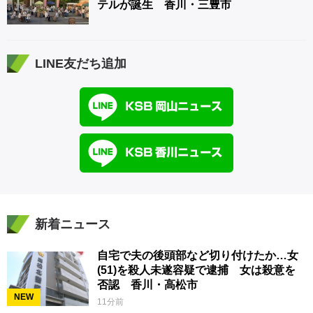
テルが誕生 香川・三豊市
LINE友だち追加
新着ニュース
自宅で夫の後頭部など切り付けたか…女
(51)を殺人未遂容疑で逮捕 女は殺意を
否認 香川・高松市
NEW
11分前