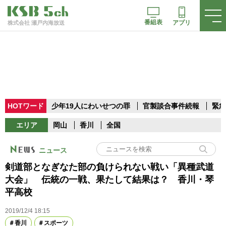
番組表
アプリ
株式会社 瀬戸内海放送
HOTワード
少年19人にわいせつの罪
官製談合事件続報
緊急
エリア
岡山
香川
全国
ニュース
剣道部となぎなた部の負けられない戦い「異種武道
大会」 伝統の一戦、果たして結果は？ 香川・琴
平高校
2019/12/4 18:15
香川
スポーツ