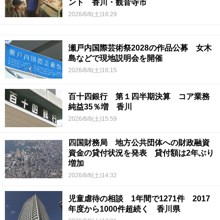
ント 香川・観音寺市
2026/8/8(土)16:29
瀬戸内国際芸術祭2028の作品公募 女木
島などで現地説明会を開催
2026/8/8(土)16:15
百十四銀行 第１四半期決算 コア業務
純益35％増 香川
2026/8/8(土)15:59
四国財務局 地方公共団体への財政融資
資金の貸付状況を発表 貸付額は2年ぶり
増加
2026/8/8(土)14:32
児童虐待の相談 1年間で1271件 2017
年度から1000件超続く 香川県