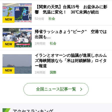
【関東の天気】台風15号 お盆休みに影
響 気温に変化！ 30℃未満が続出
社会
52分前
NEW
帰省ラッシュきょう“ピーク” 空港では
出国も…
社会
1時間前
NEW
イランとオマーンの協議が進展しホルム
ズ海峡開放なら「米は封鎖解除」ロイタ
ー報道
NEW
国際
1時間前
全国ニュース記事一覧
アクセスランキング