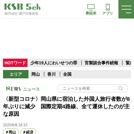
番組表
アプリ
株式会社 瀬戸内海放送
HOTワード
少年19人にわいせつの罪
官製談合事件続報
緊急
エリア
岡山
香川
全国
ニュース
〈新型コロナ〉岡山県に宿泊した外国人旅行者数が8
年ぶりに減少 国際定期4路線、全て運休したのが主
な原因
2020/6/8 18:15
岡山
経済