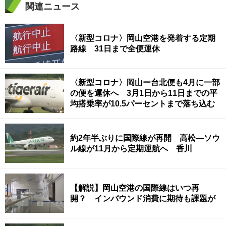
関連ニュース
〈新型コロナ〉岡山空港を発着する定期
路線 31日まで全便運休
〈新型コロナ〉岡山ー台北便も4月に一部
の便を運休へ 3月1日から11日までの平
均搭乗率が10.5パーセントまで落ち込む
約2年半ぶりに国際線が再開 高松―ソウ
ル線が11月から定期運航へ 香川
【解説】岡山空港の国際線はいつ再
開？ インバウンド消費に期待も課題が