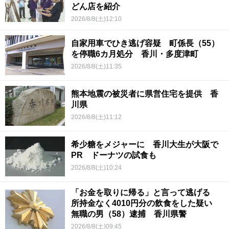
どん店を紹介
2026/8/8(土)12:10
自家用車でひき逃げ容疑 町係長（55）
を停職6カ月処分 香川・多度津町
2026/8/8(土)11:35
熊本地震の被災者に県営住宅を提供 香
川県
2026/8/8(土)11:12
希少糖をメジャーに 香川大生が大阪で
PR ドーナツの試食も
2026/8/8(土)10:24
「お金を取りに帰る」と言って逃げる
所持金なく4010円分の飲食をした疑い
無職の男（58）逮捕 香川県警
2026/8/8(土)09:45