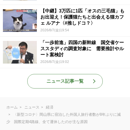
【中継】3万匹に1匹「オスの三毛猫」も
お出迎え！保護猫たちと出会える猫カフ
ェ ルアナ〈#推しドコ？〉
2026/8/7(金)19:54
「一歩前進」四国の新幹線 国交省ケー
ススタディの調査対象に 需要推計やル
ート案検討
2026/8/7(金)19:02
ニュース記事一覧
ホーム
ニュース
経済
〈新型コロナ〉岡山県に宿泊した外国人旅行者数が8年ぶりに減
少 国際定期4路線、全て運休したのが主な原因