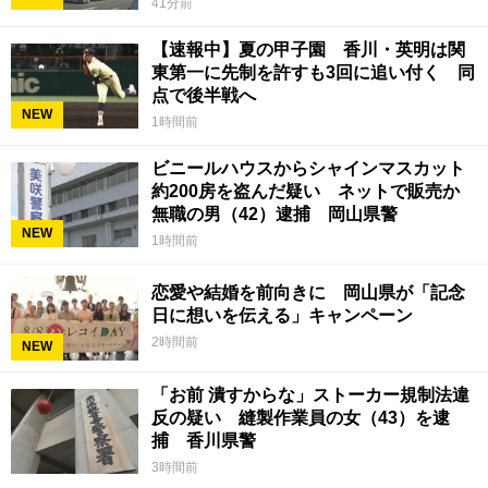
41分前
【速報中】夏の甲子園 香川・英明は関
東第一に先制を許すも3回に追い付く 同
点で後半戦へ
NEW
1時間前
ビニールハウスからシャインマスカット
約200房を盗んだ疑い ネットで販売か
無職の男（42）逮捕 岡山県警
NEW
1時間前
恋愛や結婚を前向きに 岡山県が「記念
日に想いを伝える」キャンペーン
2時間前
NEW
「お前 潰すからな」ストーカー規制法違
反の疑い 縫製作業員の女（43）を逮
捕 香川県警
3時間前