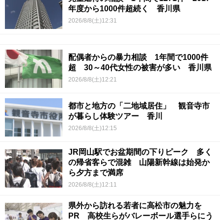
年度から1000件超続く 香川県
2026/8/8(土)12:31
配偶者からの暴力相談 1年間で1000件
超 30～40代女性の被害が多い 香川県
2026/8/8(土)12:21
都市と地方の「二地域居住」 観音寺市
が暮らし体験ツアー 香川
2026/8/8(土)12:15
JR岡山駅でお盆期間の下りピーク 多く
の帰省客らで混雑 山陽新幹線は始発か
ら夕方まで満席
2026/8/8(土)12:11
県外から訪れる若者に高松市の魅力を
PR 高校生らがバレーボール選手らにう