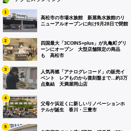
1
高松市の市場水族館 新屋島水族館のリ
ニューアルオープンに向け9月28日で閉館
2
四国最大「3COINS+plus」が丸亀町グリ
ーンにオープン 大型店舗限定の商品
も 高松市
3
人気再燃「アナログレコード」の販売イ
ベント レアものから復刻盤まで…約3万
点集結 天満屋岡山店
4
父母ケ浜近くに新しいリノベーションホ
テルが誕生 香川・三豊市
5