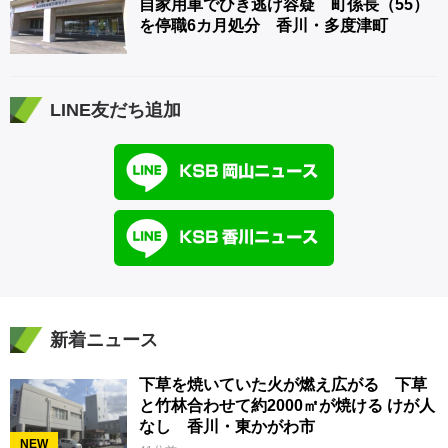
自家用車でひき逃げ容疑 町係長（55）
を停職6カ月処分 香川・多度津町
LINE友だち追加
新着ニュース
下草を焼いていた火が燃え広がる 下草
と竹林合わせて約2000㎡が焼ける けが人
なし 香川・東かがわ市
NEW