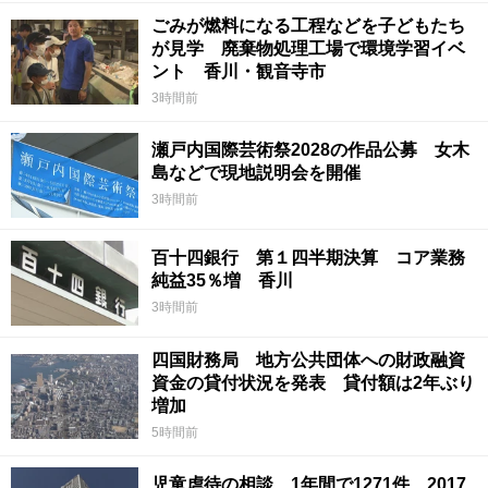
ごみが燃料になる工程などを子どもたち
が見学 廃棄物処理工場で環境学習イベ
ント 香川・観音寺市
3時間前
瀬戸内国際芸術祭2028の作品公募 女木
島などで現地説明会を開催
3時間前
百十四銀行 第１四半期決算 コア業務
純益35％増 香川
3時間前
四国財務局 地方公共団体への財政融資
資金の貸付状況を発表 貸付額は2年ぶり
増加
5時間前
児童虐待の相談 1年間で1271件 2017