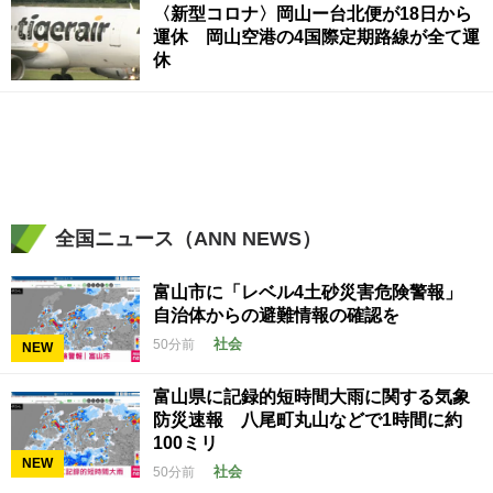
〈新型コロナ〉岡山ー台北便が18日から
運休 岡山空港の4国際定期路線が全て運
休
全国ニュース（ANN NEWS）
富山市に「レベル4土砂災害危険警報」
自治体からの避難情報の確認を
社会
50分前
NEW
富山県に記録的短時間大雨に関する気象
防災速報 八尾町丸山などで1時間に約
100ミリ
NEW
社会
50分前