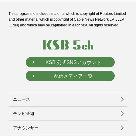
This programme includes material which is copyright of Reuters Limited
and
other material which is copyright of Cable News Network LP, LLLP
(CNN) and
which may be captioned in each text. All rights reserved.
KSB 公式SNSアカウント
配信メディア一覧
ニュース
テレビ番組
アナウンサー