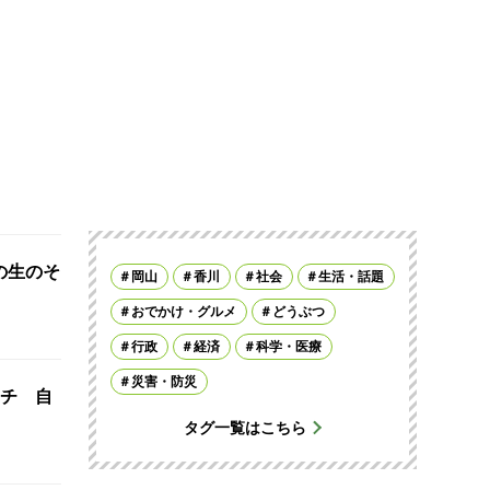
の生のそ
岡山
香川
社会
生活・話題
おでかけ・グルメ
どうぶつ
行政
経済
科学・医療
災害・防災
チ 自
タグ一覧はこちら