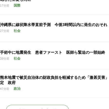
国際
17分前
沖縄県に線状降水帯直前予測 今後3時間以内に発生のおそれ
社会
27分前
手術中に地震発生 患者ファースト 医師ら緊迫の一部始終
社会
39分前
熊本地震で被災自治体の財政負担を軽減するため「激甚災害」
定 政府
政治
47分前