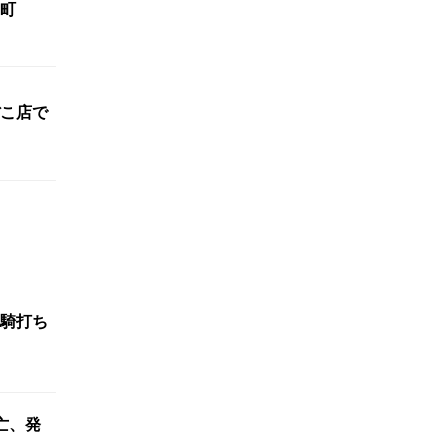
町
こ店で
騎打ち
亡、発