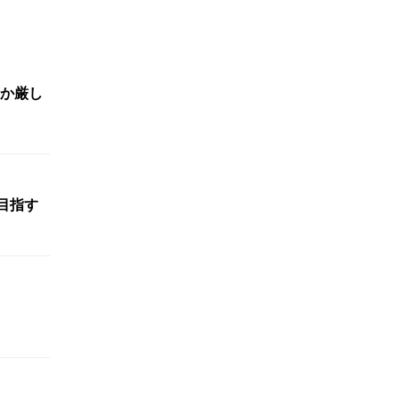
か厳し
目指す