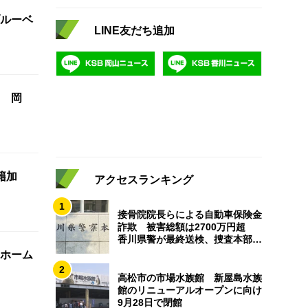
ルーベ
LINE友だち追加
 岡
籍加
アクセスランキング
1
接骨院院長らによる自動車保険金
詐欺 被害総額は2700万円超
香川県警が最終送検、捜査本部解
散
ホーム
2
高松市の市場水族館 新屋島水族
館のリニューアルオープンに向け
9月28日で閉館