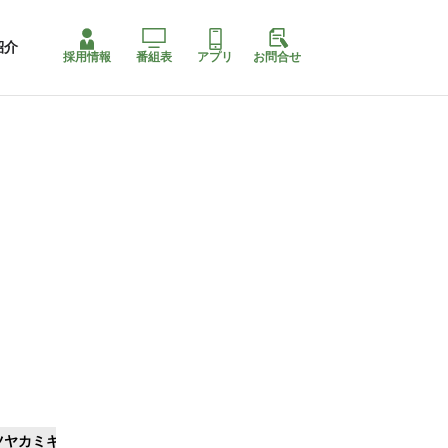
紹介
採用情報
番組表
アプリ
お問合せ
ツヤカミキリ
ももちゃり停止