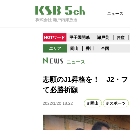
ニュース
株式会社 瀬戸内海放送
HOTワード
甲子園開幕
瀬戸芸
お盆
エリア
岡山
香川
全国
ニュース
悲願のJ1昇格を！ J2・
て必勝祈願
2022/1/20 18:22
岡山
スポーツ