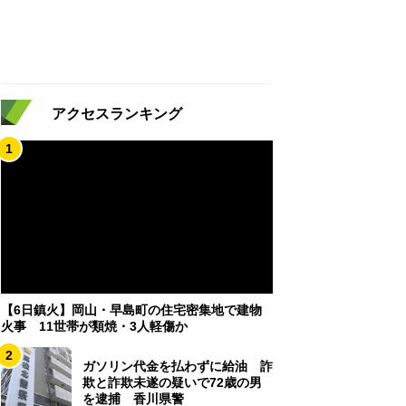
アクセスランキング
1
【6日鎮火】岡山・早島町の住宅密集地で建物
火事 11世帯が類焼・3人軽傷か
2
ガソリン代金を払わずに給油 詐
欺と詐欺未遂の疑いで72歳の男
を逮捕 香川県警