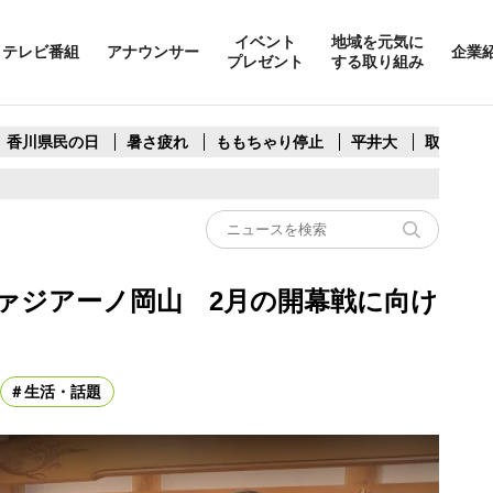
イベント
地域を元気に
テレビ番組
アナウンサー
企業
プレゼント
する取り組み
香川県民の日
暑さ疲れ
ももちゃり停止
平井大
取水制限
ファジアーノ岡山 2月の開幕戦に向け
生活・話題