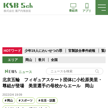
番組表
アプリ
株式会社 瀬戸内海放送
HOTワード
少年19人にわいせつの罪
官製談合事件続報
緊急
エリア
岡山
香川
全国
ニュース
北京五輪 フィギュアスケート団体に小松原美里・
尊組が登場 美里選手の母校からエール 岡山
2022/2/4 19:09
岡山
スポーツ
生活・話題