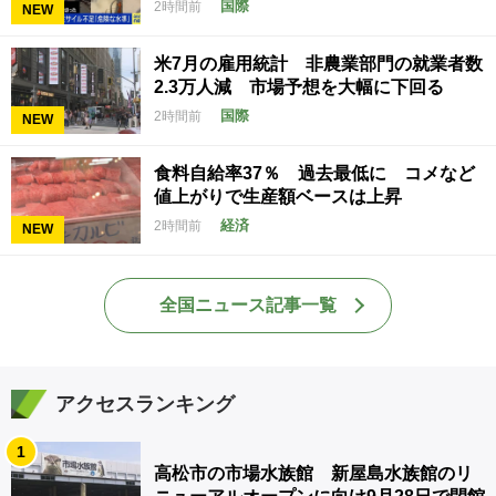
国際
2時間前
NEW
米7月の雇用統計 非農業部門の就業者数
2.3万人減 市場予想を大幅に下回る
国際
2時間前
NEW
食料自給率37％ 過去最低に コメなど
値上がりで生産額ベースは上昇
経済
2時間前
NEW
全国ニュース記事一覧
アクセスランキング
1
高松市の市場水族館 新屋島水族館のリ