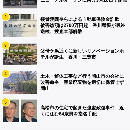
ニューアルオープンに向け9月28日で閉館
2
接骨院院長らによる自動車保険金詐欺
被害総額は2700万円超 香川県警が最終
送検、捜査本部解散
3
父母ケ浜近くに新しいリノベーションホ
テルが誕生 香川・三豊市
4
土木・解体工事など行う岡山市の会社に
改善命令 産業廃棄物を適切に保管せず
岡山
5
高松市の住宅で起きた強盗致傷事件 近
くに住む64歳男を指名手配