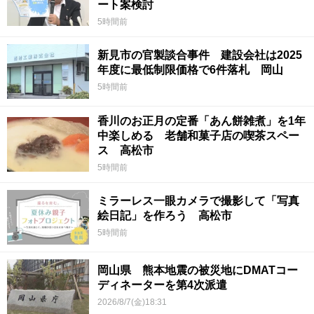
ート案検討
5時間前
新見市の官製談合事件 建設会社は2025
年度に最低制限価格で6件落札 岡山
5時間前
香川のお正月の定番「あん餅雑煮」を1年
中楽しめる 老舗和菓子店の喫茶スペー
ス 高松市
5時間前
ミラーレス一眼カメラで撮影して「写真
絵日記」を作ろう 高松市
5時間前
岡山県 熊本地震の被災地にDMATコー
ディネーターを第4次派遣
2026/8/7(金)18:31