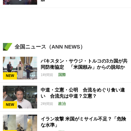
全国ニュース（ANN NEWS）
パキスタン・サウジ・トルコの3カ国が共
同防衛協定 「米国頼み」からの脱却か
国際
1時間前
NEW
中道・立憲・公明 合流をめぐり食い違
い 合流先は中道？立憲？
政治
2時間前
NEW
イラン攻撃 米国がミサイル不足？「危険
な水準」