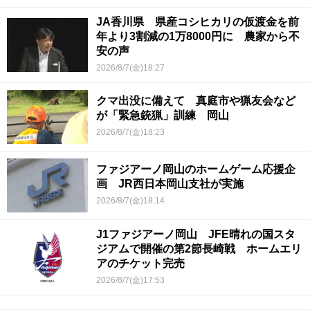
JA香川県 県産コシヒカリの仮渡金を前
年より3割減の1万8000円に 農家から不
安の声
2026/8/7(金)18:27
クマ出没に備えて 真庭市や猟友会など
が「緊急銃猟」訓練 岡山
2026/8/7(金)18:23
ファジアーノ岡山のホームゲーム応援企
画 JR西日本岡山支社が実施
2026/8/7(金)18:14
J1ファジアーノ岡山 JFE晴れの国スタ
ジアムで開催の第2節長崎戦 ホームエリ
アのチケット完売
2026/8/7(金)17:53