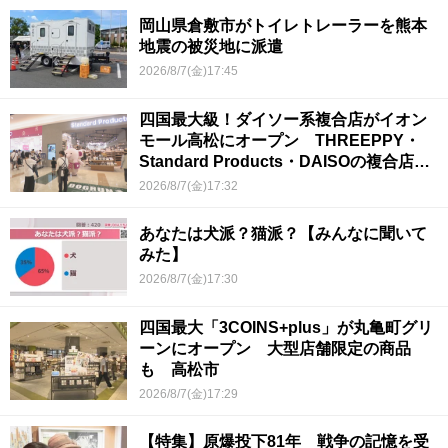
岡山県倉敷市がトイレトレーラーを熊本
地震の被災地に派遣
2026/8/7(金)17:45
四国最大級！ダイソー系複合店がイオン
モール高松にオープン THREEPPY・
Standard Products・DAISOの複合店は
香川県初
2026/8/7(金)17:32
あなたは犬派？猫派？【みんなに聞いて
みた】
2026/8/7(金)17:30
四国最大「3COINS+plus」が丸亀町グリ
ーンにオープン 大型店舗限定の商品
も 高松市
2026/8/7(金)17:29
【特集】原爆投下81年 戦争の記憶を受