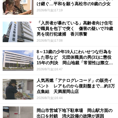
け継ぐ…平和を願う高松市の9歳の少女
2026/8/7(金)17:19
「入所者が暴れている」高齢者向け住宅
で職員を包丁で突く 傷害の疑いで79歳
男を現行犯逮捕 香川県警
2026/8/7(金)17:08
8～13歳の少年19人にわいせつな行為を
した罪など 元団体職員の男(31)に懲役
15年の判決 岡山地裁「常習性は際立っ
ていて被害結果も非常に重い」
2026/8/7(金)16:47
人気再燃「アナログレコード」の販売イ
ベント レアものから復刻盤まで…約3万
点集結 天満屋岡山店
2026/8/7(金)16:44
岡山市営城下地下駐車場 岡山駅方面の
出口を封鎖 消火設備の故障が原因