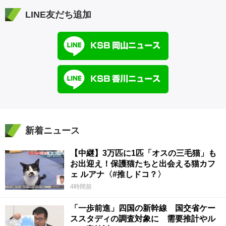
LINE友だち追加
新着ニュース
【中継】3万匹に1匹「オスの三毛猫」も
お出迎え！保護猫たちと出会える猫カフ
ェ ルアナ〈#推しドコ？〉
4時間前
「一歩前進」四国の新幹線 国交省ケー
ススタディの調査対象に 需要推計やル