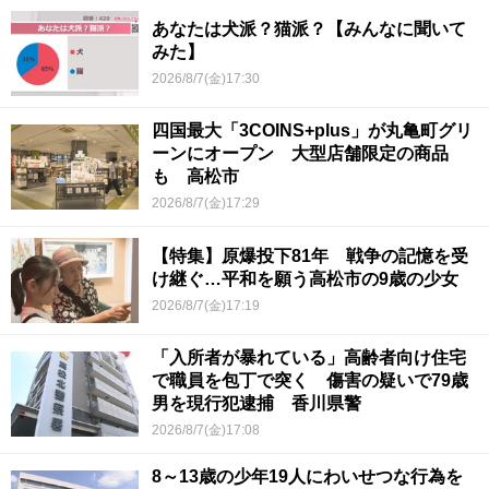
あなたは犬派？猫派？【みんなに聞いて
みた】
2026/8/7(金)17:30
四国最大「3COINS+plus」が丸亀町グリ
ーンにオープン 大型店舗限定の商品
も 高松市
2026/8/7(金)17:29
【特集】原爆投下81年 戦争の記憶を受
け継ぐ…平和を願う高松市の9歳の少女
2026/8/7(金)17:19
「入所者が暴れている」高齢者向け住宅
で職員を包丁で突く 傷害の疑いで79歳
男を現行犯逮捕 香川県警
2026/8/7(金)17:08
8～13歳の少年19人にわいせつな行為を