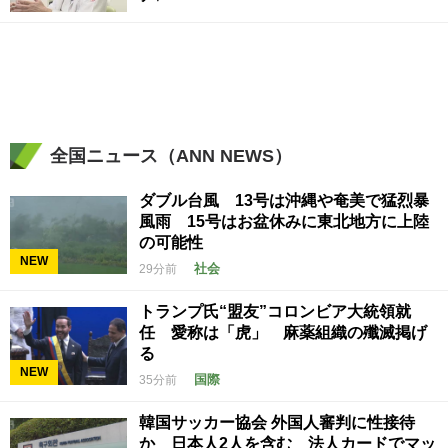
全国ニュース（ANN NEWS）
ダブル台風 13号は沖縄や奄美で猛烈暴
風雨 15号はお盆休みに東北地方に上陸
の可能性
NEW
社会
29分前
トランプ氏“盟友”コロンビア大統領就
任 愛称は「虎」 麻薬組織の殲滅掲げ
る
NEW
国際
35分前
韓国サッカー協会 外国人審判に性接待
か 日本人2人を含む 法人カードでマッ