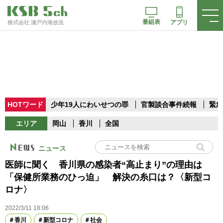
番組表
アプリ
株式会社 瀬戸内海放送
HOTワード
少年19人にわいせつの罪
官製談合事件続報
緊急
エリア
岡山
香川
全国
ニュース
医師に聞く 香川県の感染者“高止まり”の理由は
「保健所業務のひっ迫」 解決の糸口は？〈新型コ
ロナ〉
2022/3/11 18:06
香川
新型コロナ
社会