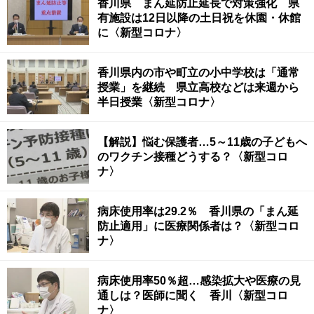
香川県 まん延防止延長で対策強化 県
有施設は12日以降の土日祝を休園・休館
に〈新型コロナ〉
香川県内の市や町立の小中学校は「通常
授業」を継続 県立高校などは来週から
半日授業〈新型コロナ〉
【解説】悩む保護者…5～11歳の子どもへ
のワクチン接種どうする？〈新型コロ
ナ〉
病床使用率は29.2％ 香川県の「まん延
防止適用」に医療関係者は？〈新型コロ
ナ〉
病床使用率50％超…感染拡大や医療の見
通しは？医師に聞く 香川〈新型コロ
ナ〉