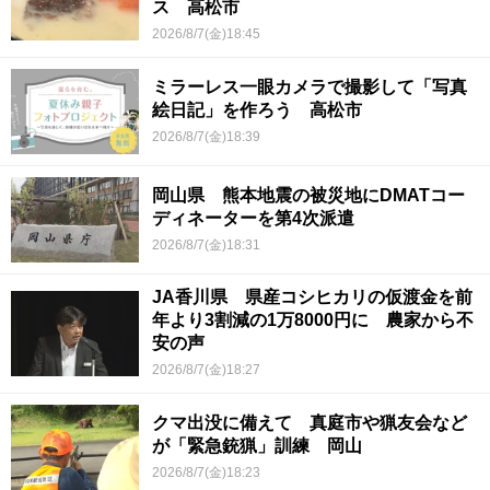
ス 高松市
2026/8/7(金)18:45
ミラーレス一眼カメラで撮影して「写真
絵日記」を作ろう 高松市
2026/8/7(金)18:39
岡山県 熊本地震の被災地にDMATコー
ディネーターを第4次派遣
2026/8/7(金)18:31
JA香川県 県産コシヒカリの仮渡金を前
年より3割減の1万8000円に 農家から不
安の声
2026/8/7(金)18:27
クマ出没に備えて 真庭市や猟友会など
が「緊急銃猟」訓練 岡山
2026/8/7(金)18:23