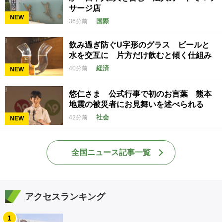
サージ店
NEW
国際
36分前
飲み過ぎ防ぐU字形のグラス ビールと
水を交互に 片方だけ飲むと傾く仕組み
経済
40分前
NEW
悠仁さま 公式行事で初のお言葉 熊本
地震の被災者にお見舞いを述べられる
社会
42分前
NEW
全国ニュース記事一覧
アクセスランキング
1