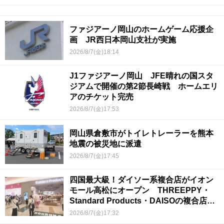
ファジアーノ岡山のホームゲーム応援企
画 JR西日本岡山支社が実施
2026/8/7(金)18:14
J1ファジアーノ岡山 JFE晴れの国スタ
ジアムで開催の第2節長崎戦 ホームエリ
アのチケット完売
2026/8/7(金)17:53
岡山県倉敷市がトイレトレーラーを熊本
地震の被災地に派遣
2026/8/7(金)17:45
四国最大級！ダイソー系複合店がイオン
モール高松にオープン THREEPPY・
Standard Products・DAISOの複合店は
香川県初
2026/8/7(金)17:32