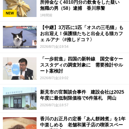
所持金なく4010円分の飲食をした疑い
無職の男（58）逮捕 香川県警
NEW
1時間前
【中継】3万匹に1匹「オスの三毛猫」も
お出迎え！保護猫たちと出会える猫カフ
ェ ルアナ〈#推しドコ？〉
2026/8/7(金)19:54
「一歩前進」四国の新幹線 国交省ケー
ススタディの調査対象に 需要推計やル
ート案検討
2026/8/7(金)19:02
新見市の官製談合事件 建設会社は2025
年度に最低制限価格で6件落札 岡山
2026/8/7(金)18:57
香川のお正月の定番「あん餅雑煮」を1年
中楽しめる 老舗和菓子店の喫茶スペー