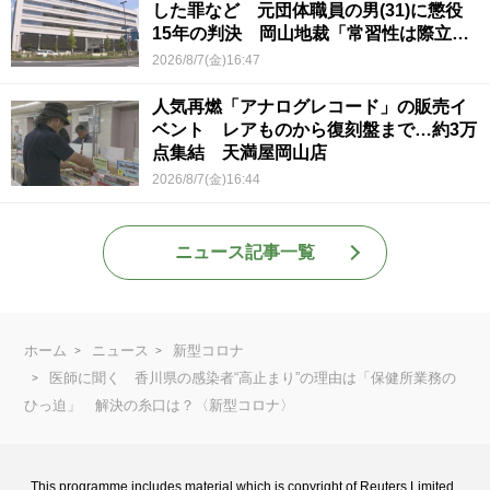
した罪など 元団体職員の男(31)に懲役
15年の判決 岡山地裁「常習性は際立っ
ていて被害結果も非常に重い」
2026/8/7(金)16:47
人気再燃「アナログレコード」の販売イ
ベント レアものから復刻盤まで…約3万
点集結 天満屋岡山店
2026/8/7(金)16:44
ニュース記事一覧
ホーム
ニュース
新型コロナ
医師に聞く 香川県の感染者“高止まり”の理由は「保健所業務の
ひっ迫」 解決の糸口は？〈新型コロナ〉
This programme includes material which is copyright of Reuters Limited