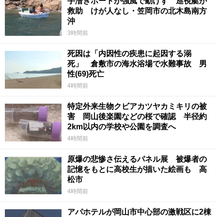
手漕ぎボートが強風で動けず 巡視艇が
救助 けが人なし・笠岡市の北木島南方
沖
3時間前
死因は「内因性の疾患に起因する溺
死」 倉敷市の海水浴場で水難事故 男
性(69)死亡
4時間前
特定外来生物クビアカツヤカミキリの被
害 岡山後楽園などの桜で確認 半径約
2km以内の学校や公園を調査へ
4時間前
原爆の悲惨さ伝えるパネル展 被爆者の
記憶をもとに高校生が描いた絵画も 高
松市
4時間前
アパホテルが岡山市中心部の激戦区に2棟