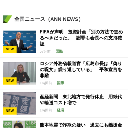
全国ニュース（ANN NEWS）
FIFAが声明 投資計画「別の方法で進め
るべきだった」 謝罪も会長への支持確
認
NEW
国際
57分前
ロシア外務省報道官「広島市長は『偽り
の呪文』繰り返している」 平和宣言を
非難
NEW
国際
1時間前
産経新聞 東北地方で発行休止 用紙代
や輸送コスト増で
経済
1時間前
NEW
熊本地震で詐欺の疑い 過去にも義援金