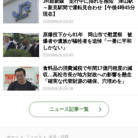
JR姫新線 走行中に揺れを感知 津山駅
～新見駅間で運転見合わせ【午後4時45分
現在】
2026/8/6(木)16:52
原爆投下から81年 岡山市で慰霊祭 被
爆者や遺族が犠牲者を追悼「一番に平和
しかない」
2026/8/6(木)16:45
食料品の消費減税で年間17億円程度の減
収…高松市長が地方財政への影響を懸念
「確実な代替財源の確保、穴埋めを」
2026/8/6(木)16:38
ニュース記事一覧
ホーム
ニュース
生活・話題