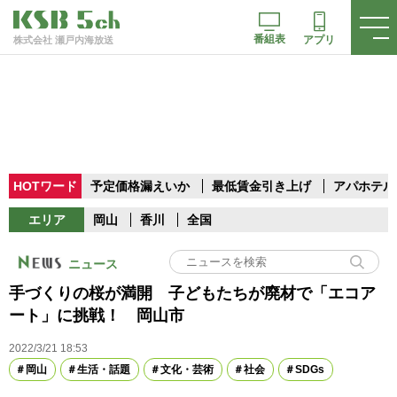
番組表
アプリ
株式会社 瀬戸内海放送
HOTワード
予定価格漏えいか
最低賃金引き上げ
アパホテル
エリア
岡山
香川
全国
ニュース
手づくりの桜が満開 子どもたちが廃材で「エコア
ート」に挑戦！ 岡山市
2022/3/21 18:53
岡山
生活・話題
文化・芸術
社会
SDGs