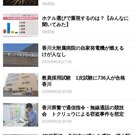
5時間前
ホテル選びで重視するのは？【みんなに
聞いてみた】
5時間前
香川大附属病院の自家発電機が燃える
けが人なし
2026/8/6(木)17:05
教員採用試験 1次試験に736人が合格
香川
2026/8/6(木)16:59
香川県警で通信指令・無線通話の競技
会 トクリュウによる窃盗事件を想定
2026/8/6(木)16:58