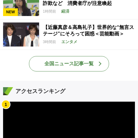
詐欺など 消費者庁が注意喚起
経済
1時間前
NEW
【近藤真彦＆高島礼子】世界的な“無言ス
テージ”にそろって困惑＜芸能動画＞
エンタメ
3時間前
全国ニュース記事一覧
アクセスランキング
1