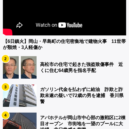
【6日鎮火】岡山・早島町の住宅密集地で建物火事 11世帯
が類焼・3人軽傷か
2
高松市の住宅で起きた強盗致傷事件 近
くに住む64歳男を指名手配
3
ガソリン代金を払わずに給油 詐欺と詐
欺未遂の疑いで72歳の男を逮捕 香川県
警
4
アパホテルが岡山市中心部の激戦区に2棟
目オープン 市街地を一望のプールに大