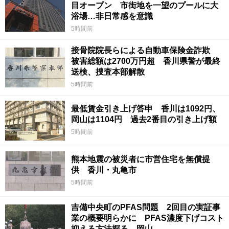
目オープン 市街地を一望のプールに大
浴場…非日常感を意識
5時間前
接骨院院長らによる自動車保険金詐欺
被害総額は2700万円超 香川県警が最終
送検、捜査本部解散
5時間前
最低賃金引き上げ答申 香川は1092円、
岡山は1104円 過去2番目の引き上げ額
5時間前
熊本地震の被災者に市営住宅を無償提
供 香川・丸亀市
5時間前
吉備中央町のPFAS問題 2回目の実証事
業の概要明らかに PFAS濃度下げコスト
抑える方法探る 岡山