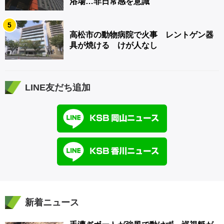
浴場…非日常感を意識
5
高松市の動物病院で火事 レントゲン器
具が焼ける けが人なし
LINE友だち追加
新着ニュース