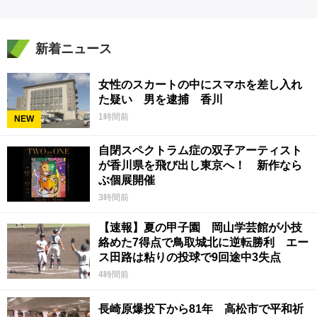
新着ニュース
女性のスカートの中にスマホを差し入れ
た疑い 男を逮捕 香川
1時間前
NEW
自閉スペクトラム症の双子アーティスト
が香川県を飛び出し東京へ！ 新作なら
ぶ個展開催
3時間前
【速報】夏の甲子園 岡山学芸館が小技
絡めた7得点で鳥取城北に逆転勝利 エー
ス田路は粘りの投球で9回途中3失点
4時間前
長崎原爆投下から81年 高松市で平和祈