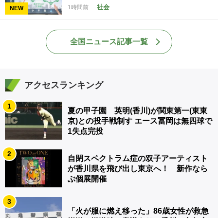
社会
1時間前
NEW
全国ニュース記事一覧
アクセスランキング
1
夏の甲子園 英明(香川)が関東第一(東東
京)との投手戦制す エース冨岡は無四球で
1失点完投
2
自閉スペクトラム症の双子アーティスト
が香川県を飛び出し東京へ！ 新作なら
ぶ個展開催
3
「火が服に燃え移った」86歳女性が救急