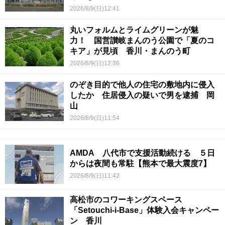
2026/8/9(日)12:41
丸いフォルムとライムグリーンが魅
力！ 国営讃岐まんのう公園で「夏のコ
キア」が見頃 香川・まんのう町
2026/8/9(日)12:36
のぞき目的で他人の住宅の敷地内に侵入
したか 住居侵入の疑いで男を逮捕 岡
山
2026/8/9(日)11:54
AMDA 八代市で支援活動続ける ５日
からは夜間も常駐【熊本で最大震度7】
2026/8/9(日)11:42
高松市のコワーキングスペース
「Setouchi-i-Base」体験入会キャンペー
ン 香川