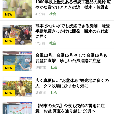
1000年以上歴史ある伝統工芸品の風鈴 涼
やかな音でひとときの涼 栃木・佐野市
社会
41分前
NEW
熊本 少ない水でも洗濯できる洗剤 能登
半島地震きっかけに開発 断水の八代市
に届く
NEW
社会
52分前
台風13号、台風15号 そして台風16号も
お盆に直撃 珍しい台風進路に注意
社会
1時間前
NEW
広く真夏日…“お盆休み”観光地に多くの
人 クマ牧場にひまわり畑に
社会
1時間前
NEW
【関東の天気】今夜も突然の雷雨に注
意 お盆 真夏を通り越して9月へ