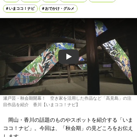
いまココ！ナビ
おでかけ・グルメ
Play
瀬戸芸・秋会期開幕！ 空き家を活用した作品など「高見島」の注
目作品を紹介 香川【いまココ！ナビ】
岡山・香川の話題のものやスポットを紹介する「いま
ココ！ナビ」。今回は、「秋会期」の見どころをお伝え
します。