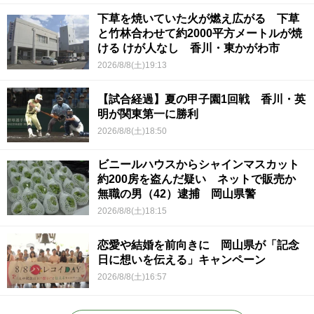
下草を焼いていた火が燃え広がる 下草
と竹林合わせて約2000平方メートルが焼
ける けが人なし 香川・東かがわ市
2026/8/8(土)19:13
【試合経過】夏の甲子園1回戦 香川・英
明が関東第一に勝利
2026/8/8(土)18:50
ビニールハウスからシャインマスカット
約200房を盗んだ疑い ネットで販売か
無職の男（42）逮捕 岡山県警
2026/8/8(土)18:15
恋愛や結婚を前向きに 岡山県が「記念
日に想いを伝える」キャンペーン
2026/8/8(土)16:57