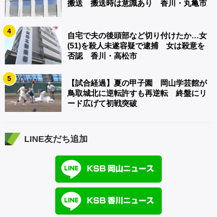
搬送 搬送時は意識あり 香川・丸亀市
4
自宅で夫の後頭部など切り付けたか…女
(51)を殺人未遂容疑で逮捕 女は殺意を
否認 香川・高松市
5
【試合経過】夏の甲子園 岡山学芸館が
鳥取城北に逆転許すも再逆転 終盤にリ
ード広げて初戦突破
LINE友だち追加