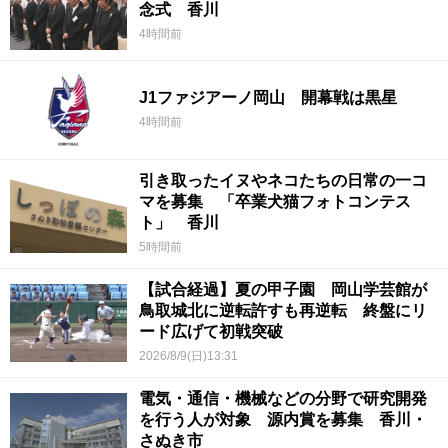
念式 香川
4時間前
J1ファジアーノ岡山 開幕戦は黒星
4時間前
引き取ったイヌやネコたちの日常の一コ
マを募集 「卒業犬猫フォトコンテス
ト」 香川
5時間前
【試合経過】夏の甲子園 岡山学芸館が
鳥取城北に逆転許すも再逆転 終盤にリ
ード広げて初戦突破
2026/8/9(日)13:31
電気・通信・機械などの分野で研究開発
を行う人が対象 源内賞を募集 香川・
さぬき市