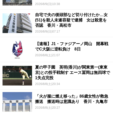
2026/8/9(日)10:38
自宅で夫の後頭部など切り付けたか…女
(51)を殺人未遂容疑で逮捕 女は殺意を
否認 香川・高松市
2026/8/9(日)07:17
【速報】J1・ファジアーノ岡山 開幕戦
でC大阪に逆転負け 8日
2026/8/8(土)21:07
夏の甲子園 英明(香川)が関東第一(東東
京)との投手戦制す エース冨岡は無四球で
1失点完投
2026/8/8(土)20:34
「火が服に燃え移った」86歳女性が救急
搬送 搬送時は意識あり 香川・丸亀市
2026/8/8(土)20:27