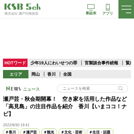
番組表
アプリ
株式会社 瀬戸内海放送
HOTワード
少年19人にわいせつの罪
官製談合事件続報
緊急
エリア
岡山
香川
全国
ニュース
瀬戸芸・秋会期開幕！ 空き家を活用した作品など
「高見島」の注目作品を紹介 香川【いまココ！ナ
ビ】
2022/9/30 19:41
香川
瀬戸芸
観光
文化・芸術
生活・話題