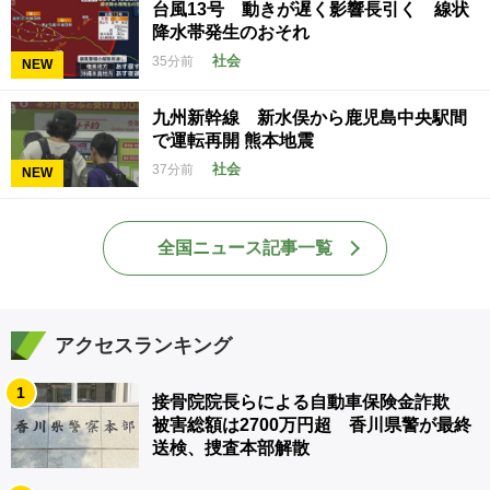
台風13号 動きが遅く影響長引く 線状
降水帯発生のおそれ
社会
35分前
NEW
九州新幹線 新水俣から鹿児島中央駅間
で運転再開 熊本地震
社会
37分前
NEW
全国ニュース記事一覧
アクセスランキング
1
接骨院院長らによる自動車保険金詐欺
被害総額は2700万円超 香川県警が最終
送検、捜査本部解散