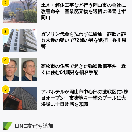
2
土木・解体工事など行う岡山市の会社に
改善命令 産業廃棄物を適切に保管せず
岡山
3
ガソリン代金を払わずに給油 詐欺と詐
欺未遂の疑いで72歳の男を逮捕 香川県
警
4
高松市の住宅で起きた強盗致傷事件 近
くに住む64歳男を指名手配
5
アパホテルが岡山市中心部の激戦区に2棟
目オープン 市街地を一望のプールに大
浴場…非日常感を意識
LINE友だち追加