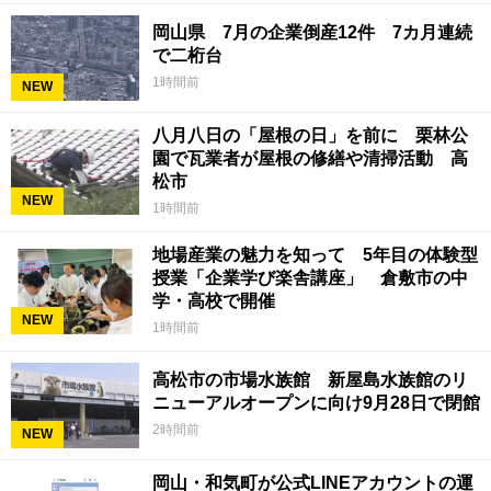
岡山県 7月の企業倒産12件 7カ月連続
で二桁台
1時間前
NEW
八月八日の「屋根の日」を前に 栗林公
園で瓦業者が屋根の修繕や清掃活動 高
松市
NEW
1時間前
地場産業の魅力を知って 5年目の体験型
授業「企業学び楽舎講座」 倉敷市の中
学・高校で開催
NEW
1時間前
高松市の市場水族館 新屋島水族館のリ
ニューアルオープンに向け9月28日で閉館
2時間前
NEW
岡山・和気町が公式LINEアカウントの運