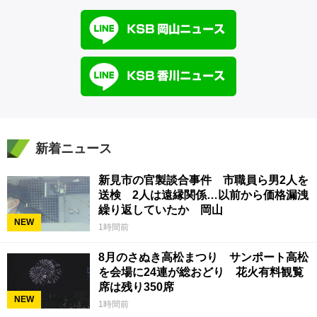
新着ニュース
新見市の官製談合事件 市職員ら男2人を
送検 2人は遠縁関係…以前から価格漏洩
繰り返していたか 岡山
NEW
1時間前
8月のさぬき高松まつり サンポート高松
を会場に24連が総おどり 花火有料観覧
席は残り350席
NEW
1時間前