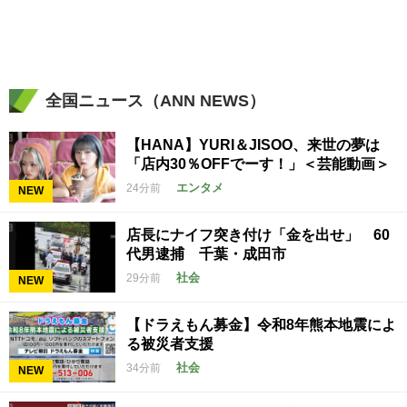
全国ニュース（ANN NEWS）
【HANA】YURI＆JISOO、来世の夢は
「店内30％OFFでーす！」＜芸能動画＞
エンタメ
24分前
NEW
店長にナイフ突き付け「金を出せ」 60
代男逮捕 千葉・成田市
社会
29分前
NEW
【ドラえもん募金】令和8年熊本地震によ
る被災者支援
社会
34分前
NEW