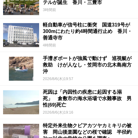
テルが誕生 香川・三豊市
3時間前
軽自動車が信号柱に衝突 国道319号が
300mにわたり約4時間通行止め 香川・
善通寺市
4時間前
手漕ぎボートが強風で動けず 巡視艇が
救助 けが人なし・笠岡市の北木島南方
沖
2026/8/6(木)19:57
死因は「内因性の疾患に起因する溺
死」 倉敷市の海水浴場で水難事故 男
性(69)死亡
2026/8/6(木)19:16
特定外来生物クビアカツヤカミキリの被
害 岡山後楽園などの桜で確認 半径約