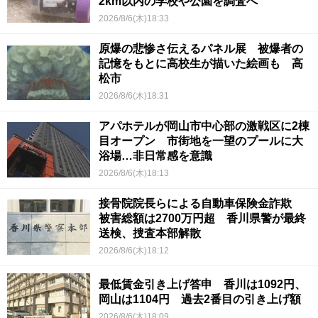
2km以内の学校や公園を調査へ
2026/8/6(木)18:33
原爆の悲惨さ伝えるパネル展 被爆者の
記憶をもとに高校生が描いた絵画も 高
松市
2026/8/6(木)18:31
アパホテルが岡山市中心部の激戦区に2棟
目オープン 市街地を一望のプールに大
浴場…非日常感を意識
2026/8/6(木)18:13
接骨院院長らによる自動車保険金詐欺
被害総額は2700万円超 香川県警が最終
送検、捜査本部解散
2026/8/6(木)18:12
最低賃金引き上げ答申 香川は1092円、
岡山は1104円 過去2番目の引き上げ額
2026/8/6(木)18:09