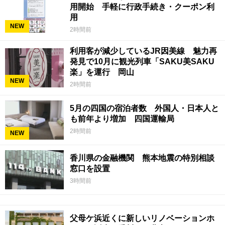
用開始 手軽に行政手続き・クーポン利
用
NEW
2時間前
利用客が減少しているJR因美線 魅力再
発見で10月に観光列車「SAKU美SAKU
楽」を運行 岡山
NEW
2時間前
5月の四国の宿泊者数 外国人・日本人と
も前年より増加 四国運輸局
2時間前
NEW
香川県の金融機関 熊本地震の特別相談
窓口を設置
3時間前
父母ケ浜近くに新しいリノベーションホ