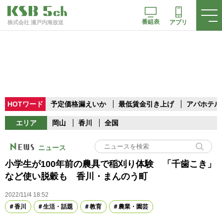
番組表
アプリ
株式会社 瀬戸内海放送
HOTワード
予定価格漏えいか
最低賃金引き上げ
アパホテル
エリア
岡山
香川
全国
ニュース
小学生が100年前の農具で稲刈り体験 「千歯こき」
など使い脱穀も 香川・まんのう町
2022/11/4 18:52
香川
生活・話題
教育
農業・園芸