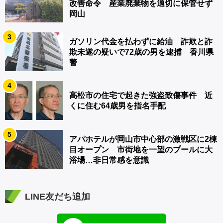
改善命令 産業廃棄物を適切に保管せず
岡山
3
ガソリン代金を払わずに給油 詐欺と詐
欺未遂の疑いで72歳の男を逮捕 香川県
警
4
高松市の住宅で起きた強盗致傷事件 近
くに住む64歳男を指名手配
5
アパホテルが岡山市中心部の激戦区に2棟
目オープン 市街地を一望のプールに大
浴場…非日常感を意識
LINE友だち追加