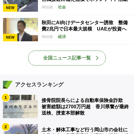
社会
36分前
NEW
秋田にAI向けデータセンター誘致 整備
費2兆円で日本最大規模 UAEが投資へ
経済
36分前
NEW
全国ニュース記事一覧
アクセスランキング
1
接骨院院長らによる自動車保険金詐欺
被害総額は2700万円超 香川県警が最終
送検、捜査本部解散
2
土木・解体工事など行う岡山市の会社に