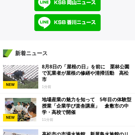
新着ニュース
8月8日の「屋根の日」を前に 栗林公園
で瓦業者が屋根の修繕や清掃活動 高松
市
NEW
1分前
地場産業の魅力を知って 5年目の体験型
授業「企業学び楽舎講座」 倉敷市の中
学・高校で開催
NEW
11分前
高松市の市場水族館 新屋島水族館のリ