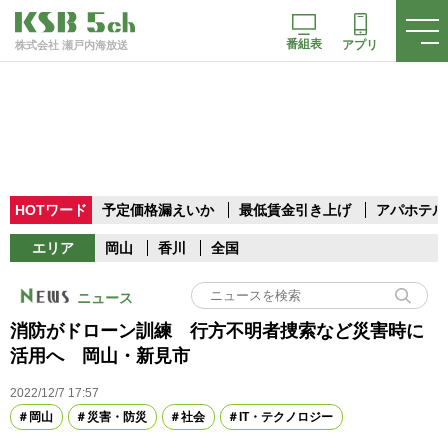
番組表
アプリ
株式会社 瀬戸内海放送
HOTワード
予定価格漏えいか
最低賃金引き上げ
アパホテル
エリア
岡山
香川
全国
ニュース
消防がドローン訓練 行方不明者捜索など災害時に
活用へ 岡山・新見市
2022/12/7 17:57
岡山
災害・防災
社会
IT・テクノロジー