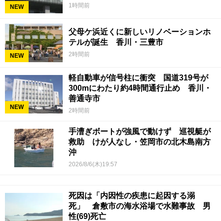
1時間前
NEW
父母ケ浜近くに新しいリノベーションホ
テルが誕生 香川・三豊市
2時間前
NEW
軽自動車が信号柱に衝突 国道319号が
300mにわたり約4時間通行止め 香川・
善通寺市
NEW
2時間前
手漕ぎボートが強風で動けず 巡視艇が
救助 けが人なし・笠岡市の北木島南方
沖
2026/8/6(木)19:57
死因は「内因性の疾患に起因する溺
死」 倉敷市の海水浴場で水難事故 男
性(69)死亡