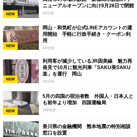
ニューアルオープンに向け9月28日で閉館
39分前
NEW
岡山・和気町が公式LINEアカウントの運
用開始 手軽に行政手続き・クーポン利
用
NEW
49分前
利用客が減少しているJR因美線 魅力再
発見で10月に観光列車「SAKU美SAKU
楽」を運行 岡山
NEW
58分前
5月の四国の宿泊者数 外国人・日本人と
も前年より増加 四国運輸局
1時間前
NEW
香川県の金融機関 熊本地震の特別相談
窓口を設置