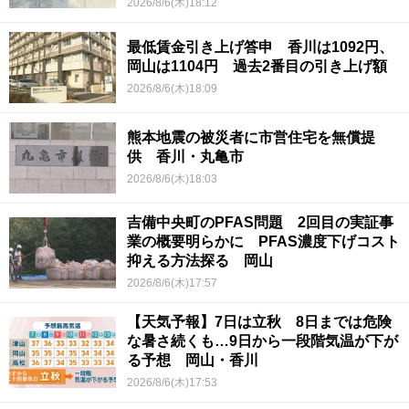
2026/8/6(木)18:12
最低賃金引き上げ答申 香川は1092円、
岡山は1104円 過去2番目の引き上げ額
2026/8/6(木)18:09
熊本地震の被災者に市営住宅を無償提
供 香川・丸亀市
2026/8/6(木)18:03
吉備中央町のPFAS問題 2回目の実証事
業の概要明らかに PFAS濃度下げコスト
抑える方法探る 岡山
2026/8/6(木)17:57
【天気予報】7日は立秋 8日までは危険
な暑さ続くも…9日から一段階気温が下が
る予想 岡山・香川
2026/8/6(木)17:53