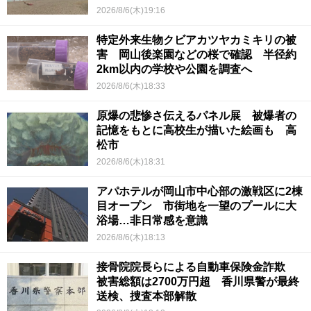
2026/8/6(木)19:16
特定外来生物クビアカツヤカミキリの被
害 岡山後楽園などの桜で確認 半径約
2km以内の学校や公園を調査へ
2026/8/6(木)18:33
原爆の悲惨さ伝えるパネル展 被爆者の
記憶をもとに高校生が描いた絵画も 高
松市
2026/8/6(木)18:31
アパホテルが岡山市中心部の激戦区に2棟
目オープン 市街地を一望のプールに大
浴場…非日常感を意識
2026/8/6(木)18:13
接骨院院長らによる自動車保険金詐欺
被害総額は2700万円超 香川県警が最終
送検、捜査本部解散