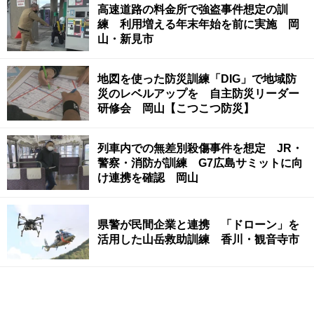
高速道路の料金所で強盗事件想定の訓
練 利用増える年末年始を前に実施 岡
山・新見市
地図を使った防災訓練「DIG」で地域防
災のレベルアップを 自主防災リーダー
研修会 岡山【こつこつ防災】
列車内での無差別殺傷事件を想定 JR・
警察・消防が訓練 G7広島サミットに向
け連携を確認 岡山
県警が民間企業と連携 「ドローン」を
活用した山岳救助訓練 香川・観音寺市