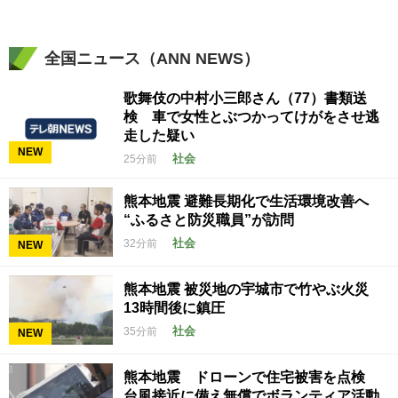
全国ニュース（ANN NEWS）
歌舞伎の中村小三郎さん（77）書類送
検 車で女性とぶつかってけがをさせ逃
走した疑い
NEW
社会
25分前
熊本地震 避難長期化で生活環境改善へ
“ふるさと防災職員”が訪問
社会
32分前
NEW
熊本地震 被災地の宇城市で竹やぶ火災
13時間後に鎮圧
社会
35分前
NEW
熊本地震 ドローンで住宅被害を点検
台風接近に備え無償でボランティア活動