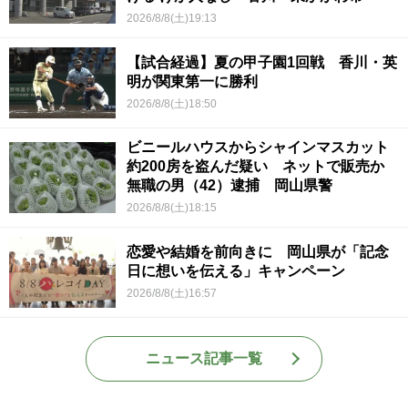
2026/8/8(土)19:13
【試合経過】夏の甲子園1回戦 香川・英
明が関東第一に勝利
2026/8/8(土)18:50
ビニールハウスからシャインマスカット
約200房を盗んだ疑い ネットで販売か
無職の男（42）逮捕 岡山県警
2026/8/8(土)18:15
恋愛や結婚を前向きに 岡山県が「記念
日に想いを伝える」キャンペーン
2026/8/8(土)16:57
ニュース記事一覧