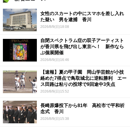
女性のスカートの中にスマホを差し入れ
た疑い 男を逮捕 香川
2026/8/9(日)18:08
自閉スペクトラム症の双子アーティスト
が香川県を飛び出し東京へ！ 新作なら
ぶ個展開催
2026/8/9(日)16:46
【速報】夏の甲子園 岡山学芸館が小技
絡めた7得点で鳥取城北に逆転勝利 エー
ス田路は粘りの投球で9回途中3失点
2026/8/9(日)15:52
長崎原爆投下から81年 高松市で平和祈
念式 香川
2026/8/9(日)15:38