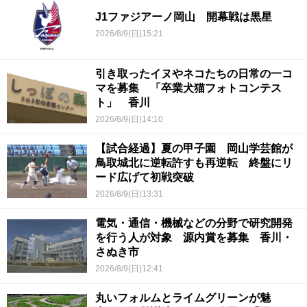
J1ファジアーノ岡山 開幕戦は黒星
2026/8/9(日)15:21
引き取ったイヌやネコたちの日常の一コ
マを募集 「卒業犬猫フォトコンテス
ト」 香川
2026/8/9(日)14:10
【試合経過】夏の甲子園 岡山学芸館が
鳥取城北に逆転許すも再逆転 終盤にリ
ード広げて初戦突破
2026/8/9(日)13:31
電気・通信・機械などの分野で研究開発
を行う人が対象 源内賞を募集 香川・
さぬき市
2026/8/9(日)12:41
丸いフォルムとライムグリーンが魅