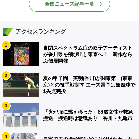
全国ニュース記事一覧
アクセスランキング
1
自閉スペクトラム症の双子アーティスト
が香川県を飛び出し東京へ！ 新作なら
ぶ個展開催
2
夏の甲子園 英明(香川)が関東第一(東東
京)との投手戦制す エース冨岡は無四球で
1失点完投
3
「火が服に燃え移った」86歳女性が救急
搬送 搬送時は意識あり 香川・丸亀市
4