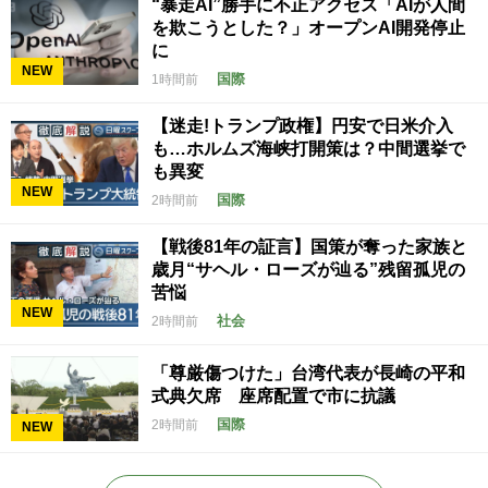
“暴走AI”勝手に不正アクセス「AIが人間
を欺こうとした？」オープンAI開発停止
に
NEW
国際
1時間前
【迷走!トランプ政権】円安で日米介入
も…ホルムズ海峡打開策は？中間選挙で
も異変
NEW
国際
2時間前
【戦後81年の証言】国策が奪った家族と
歳月“サヘル・ローズが辿る”残留孤児の
苦悩
NEW
社会
2時間前
「尊厳傷つけた」台湾代表が長崎の平和
式典欠席 座席配置で市に抗議
国際
2時間前
NEW