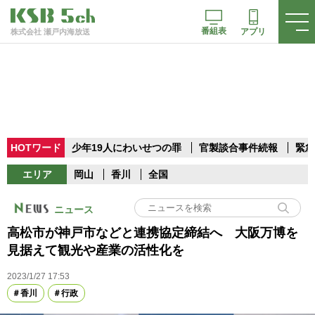
番組表
アプリ
株式会社 瀬戸内海放送
HOTワード
少年19人にわいせつの罪
官製談合事件続報
緊急
エリア
岡山
香川
全国
ニュース
高松市が神戸市などと連携協定締結へ 大阪万博を
見据えて観光や産業の活性化を
2023/1/27 17:53
香川
行政