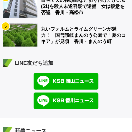
自宅で夫の後頭部など切り付けたか…女
(51)を殺人未遂容疑で逮捕 女は殺意を
否認 香川・高松市
5
丸いフォルムとライムグリーンが魅
力！ 国営讃岐まんのう公園で「夏のコ
キア」が見頃 香川・まんのう町
LINE友だち追加
新着ニュース