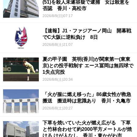
(51)を殺人未遂容疑で逮捕 女は殺意を
否認 香川・高松市
2026/8/9(日)07:17
【速報】J1・ファジアーノ岡山 開幕戦
でC大阪に逆転負け 8日
2026/8/8(土)21:07
夏の甲子園 英明(香川)が関東第一(東東
京)との投手戦制す エース冨岡は無四球で
1失点完投
2026/8/8(土)20:34
「火が服に燃え移った」86歳女性が救急
搬送 搬送時は意識あり 香川・丸亀市
2026/8/8(土)20:27
下草を焼いていた火が燃え広がる 下草
と竹林合わせて約2000平方メートルが焼
ける けが人なし 香川・東かがわ市