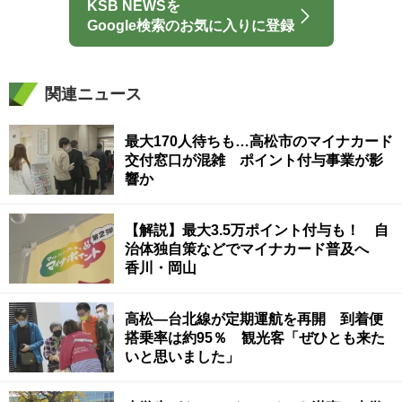
KSB NEWSを
Google検索のお気に入りに登録
関連ニュース
最大170人待ちも…高松市のマイナカード
交付窓口が混雑 ポイント付与事業が影
響か
【解説】最大3.5万ポイント付与も！ 自
治体独自策などでマイナカード普及へ
香川・岡山
高松―台北線が定期運航を再開 到着便
搭乗率は約95％ 観光客「ぜひとも来た
いと思いました」