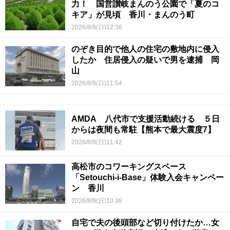
力！ 国営讃岐まんのう公園で「夏のコ
キア」が見頃 香川・まんのう町
2026/8/9(日)12:36
のぞき目的で他人の住宅の敷地内に侵入
したか 住居侵入の疑いで男を逮捕 岡
山
2026/8/9(日)11:54
AMDA 八代市で支援活動続ける ５日
からは夜間も常駐【熊本で最大震度7】
2026/8/9(日)11:42
高松市のコワーキングスペース
「Setouchi-i-Base」体験入会キャンペー
ン 香川
2026/8/9(日)10:38
自宅で夫の後頭部など切り付けたか…女