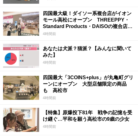
四国最大級！ダイソー系複合店がイオン
モール高松にオープン THREEPPY・
Standard Products・DAISOの複合店は
香川県初
4時間前
あなたは犬派？猫派？【みんなに聞いて
みた】
4時間前
四国最大「3COINS+plus」が丸亀町グリ
ーンにオープン 大型店舗限定の商品
も 高松市
4時間前
【特集】原爆投下81年 戦争の記憶を受
け継ぐ…平和を願う高松市の9歳の少女
4時間前