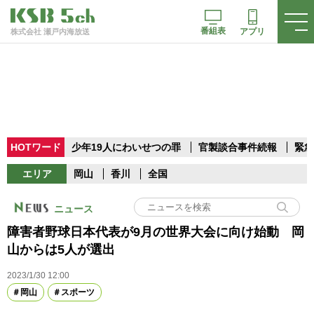
番組表
アプリ
株式会社 瀬戸内海放送
HOTワード
少年19人にわいせつの罪
官製談合事件続報
緊急
エリア
岡山
香川
全国
ニュース
障害者野球日本代表が9月の世界大会に向け始動 岡
山からは5人が選出
2023/1/30 12:00
岡山
スポーツ