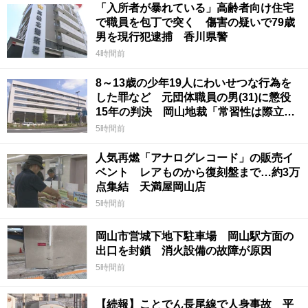
「入所者が暴れている」高齢者向け住宅
で職員を包丁で突く 傷害の疑いで79歳
男を現行犯逮捕 香川県警
4時間前
8～13歳の少年19人にわいせつな行為を
した罪など 元団体職員の男(31)に懲役
15年の判決 岡山地裁「常習性は際立っ
ていて被害結果も非常に重い」
5時間前
人気再燃「アナログレコード」の販売イ
ベント レアものから復刻盤まで…約3万
点集結 天満屋岡山店
5時間前
岡山市営城下地下駐車場 岡山駅方面の
出口を封鎖 消火設備の故障が原因
5時間前
【続報】ことでん長尾線で人身事故 平