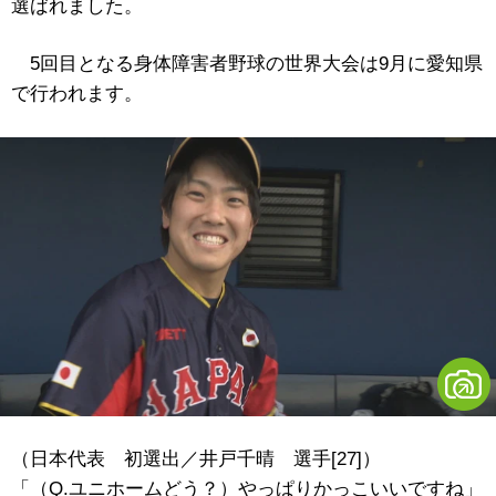
選ばれました。
5回目となる身体障害者野球の世界大会は9月に愛知県
で行われます。
（日本代表 初選出／井戸千晴 選手[27]）
「（Q.ユニホームどう？）やっぱりかっこいいですね」