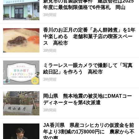
新見市の官製談合事件 建設会社は2025
年度に最低制限価格で6件落札 岡山
3時間前
香川のお正月の定番「あん餅雑煮」を1年
中楽しめる 老舗和菓子店の喫茶スペー
ス 高松市
3時間前
ミラーレス一眼カメラで撮影して「写真
絵日記」を作ろう 高松市
3時間前
岡山県 熊本地震の被災地にDMATコー
ディネーターを第4次派遣
3時間前
JA香川県 県産コシヒカリの仮渡金を前
年より3割減の1万8000円に 農家から不
安の声