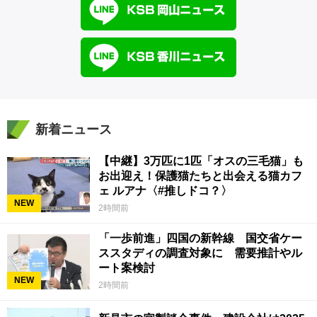
新着ニュース
【中継】3万匹に1匹「オスの三毛猫」も
お出迎え！保護猫たちと出会える猫カフ
ェ ルアナ〈#推しドコ？〉
NEW
2時間前
「一歩前進」四国の新幹線 国交省ケー
ススタディの調査対象に 需要推計やル
ート案検討
NEW
2時間前