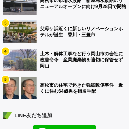
高松市の市場水族館 新屋島水族館のリ
ニューアルオープンに向け9月28日で閉館
3
父母ケ浜近くに新しいリノベーションホ
テルが誕生 香川・三豊市
4
土木・解体工事など行う岡山市の会社に
改善命令 産業廃棄物を適切に保管せず
岡山
5
高松市の住宅で起きた強盗致傷事件 近
くに住む64歳男を指名手配
LINE友だち追加