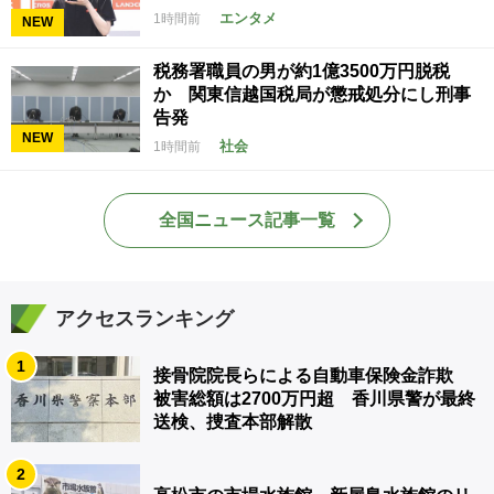
エンタメ
1時間前
NEW
税務署職員の男が約1億3500万円脱税
か 関東信越国税局が懲戒処分にし刑事
告発
NEW
社会
1時間前
全国ニュース記事一覧
アクセスランキング
1
接骨院院長らによる自動車保険金詐欺
被害総額は2700万円超 香川県警が最終
送検、捜査本部解散
2