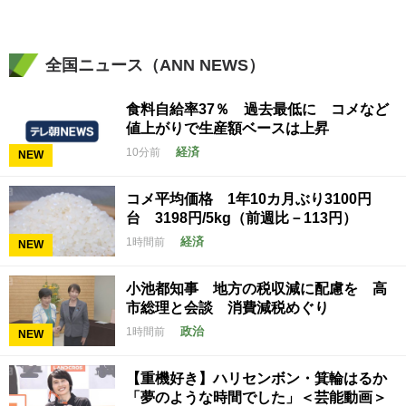
全国ニュース（ANN NEWS）
食料自給率37％ 過去最低に コメなど
値上がりで生産額ベースは上昇
経済
10分前
NEW
コメ平均価格 1年10カ月ぶり3100円
台 3198円/5kg（前週比－113円）
経済
1時間前
NEW
小池都知事 地方の税収減に配慮を 高
市総理と会談 消費減税めぐり
政治
1時間前
NEW
【重機好き】ハリセンボン・箕輪はるか
「夢のような時間でした」＜芸能動画＞