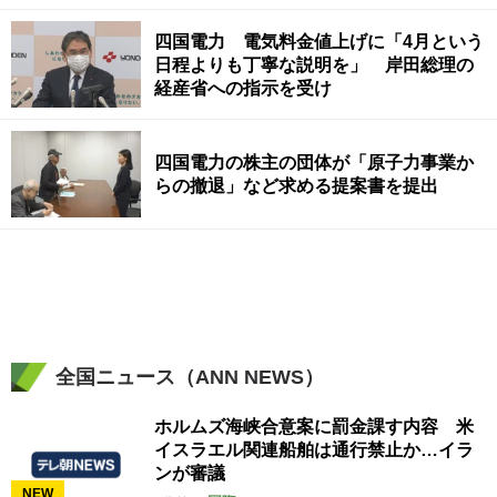
四国電力 電気料金値上げに「4月という
日程よりも丁寧な説明を」 岸田総理の
経産省への指示を受け
四国電力の株主の団体が「原子力事業か
らの撤退」など求める提案書を提出
全国ニュース（ANN NEWS）
ホルムズ海峡合意案に罰金課す内容 米
イスラエル関連船舶は通行禁止か…イラ
ンが審議
NEW