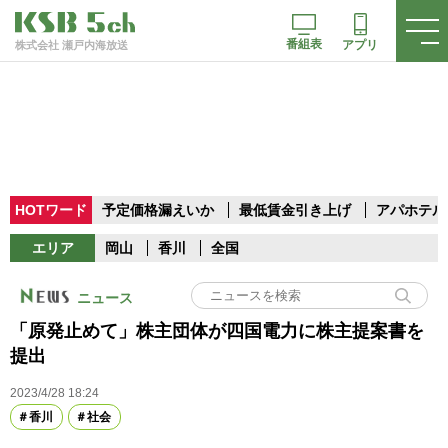
番組表
アプリ
株式会社 瀬戸内海放送
HOTワード
予定価格漏えいか
最低賃金引き上げ
アパホテル
エリア
岡山
香川
全国
ニュース
「原発止めて」株主団体が四国電力に株主提案書を
提出
2023/4/28 18:24
香川
社会