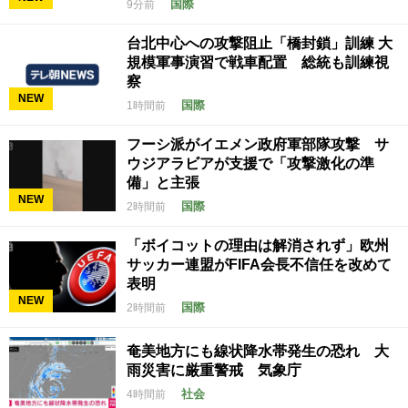
国際
9分前
台北中心への攻撃阻止「橋封鎖」訓練 大
規模軍事演習で戦車配置 総統も訓練視
察
NEW
国際
1時間前
フーシ派がイエメン政府軍部隊攻撃 サ
ウジアラビアが支援で「攻撃激化の準
備」と主張
NEW
国際
2時間前
「ボイコットの理由は解消されず」欧州
サッカー連盟がFIFA会長不信任を改めて
表明
NEW
国際
2時間前
奄美地方にも線状降水帯発生の恐れ 大
雨災害に厳重警戒 気象庁
社会
4時間前