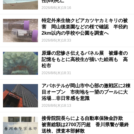
性(69)死亡
2026/8/6(木)19:16
特定外来生物クビアカツヤカミキリの被
害 岡山後楽園などの桜で確認 半径約
2km以内の学校や公園を調査へ
2026/8/6(木)18:33
原爆の悲惨さ伝えるパネル展 被爆者の
記憶をもとに高校生が描いた絵画も 高
松市
2026/8/6(木)18:31
アパホテルが岡山市中心部の激戦区に2棟
目オープン 市街地を一望のプールに大
浴場…非日常感を意識
2026/8/6(木)18:13
接骨院院長らによる自動車保険金詐欺
被害総額は2700万円超 香川県警が最終
送検、捜査本部解散