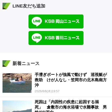
LINE友だち追加
新着ニュース
手漕ぎボートが強風で動けず 巡視艇が
救助 けが人なし・笠岡市の北木島南方
沖
2026/8/6(木)19:57
死因は「内因性の疾患に起因する溺
死」 倉敷市の海水浴場で水難事故 男