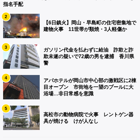
指名手配
2
【6日鎮火】岡山・早島町の住宅密集地で
建物火事 11世帯が類焼・3人軽傷か
3
ガソリン代金を払わずに給油 詐欺と詐
欺未遂の疑いで72歳の男を逮捕 香川県
警
4
アパホテルが岡山市中心部の激戦区に2棟
目オープン 市街地を一望のプールに大
浴場…非日常感を意識
5
高松市の動物病院で火事 レントゲン器
具が焼ける けが人なし