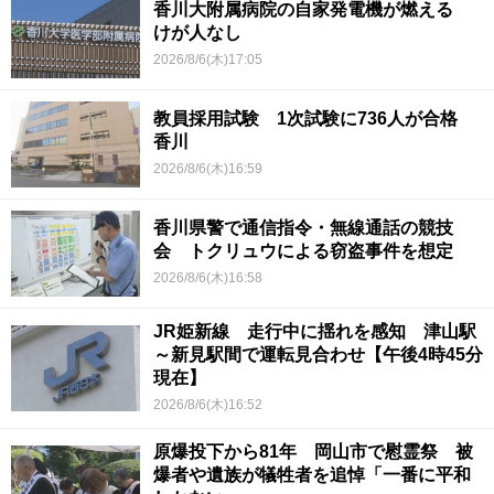
香川大附属病院の自家発電機が燃える
けが人なし
2026/8/6(木)17:05
教員採用試験 1次試験に736人が合格
香川
2026/8/6(木)16:59
香川県警で通信指令・無線通話の競技
会 トクリュウによる窃盗事件を想定
2026/8/6(木)16:58
JR姫新線 走行中に揺れを感知 津山駅
～新見駅間で運転見合わせ【午後4時45分
現在】
2026/8/6(木)16:52
原爆投下から81年 岡山市で慰霊祭 被
爆者や遺族が犠牲者を追悼「一番に平和