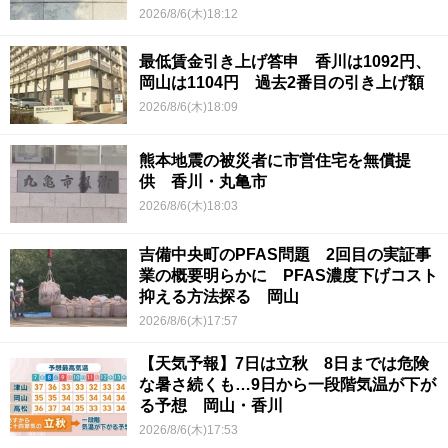
2026/8/6(木)18:12
最低賃金引き上げ答申 香川は1092円、
岡山は1104円 過去2番目の引き上げ額
2026/8/6(木)18:09
熊本地震の被災者に市営住宅を無償提
供 香川・丸亀市
2026/8/6(木)18:03
吉備中央町のPFAS問題 2回目の実証事
業の概要明らかに PFAS濃度下げコスト
抑える方法探る 岡山
2026/8/6(木)17:57
【天気予報】7日は立秋 8日までは危険
な暑さ続くも…9日から一段階気温が下が
る予想 岡山・香川
2026/8/6(木)17:53