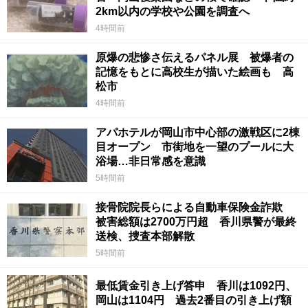
2km以内の学校や公園を調査へ
4時間前
原爆の悲惨さ伝えるパネル展 被爆者の
記憶をもとに高校生が描いた絵画も 高
松市
4時間前
アパホテルが岡山市中心部の激戦区に2棟
目オープン 市街地を一望のプールに大
浴場…非日常感を意識
5時間前
接骨院院長らによる自動車保険金詐欺
被害総額は2700万円超 香川県警が最終
送検、捜査本部解散
5時間前
最低賃金引き上げ答申 香川は1092円、
岡山は1104円 過去2番目の引き上げ額