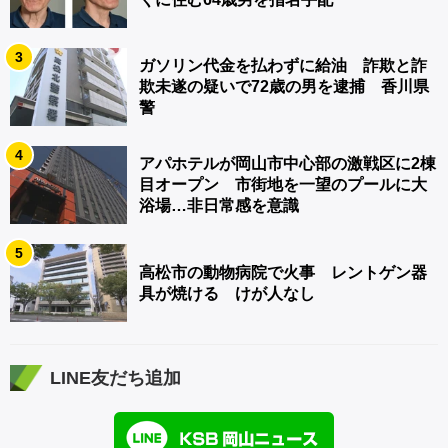
3
ガソリン代金を払わずに給油 詐欺と詐
欺未遂の疑いで72歳の男を逮捕 香川県
警
4
アパホテルが岡山市中心部の激戦区に2棟
目オープン 市街地を一望のプールに大
浴場…非日常感を意識
5
高松市の動物病院で火事 レントゲン器
具が焼ける けが人なし
LINE友だち追加