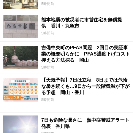
5時間前
熊本地震の被災者に市営住宅を無償提
供 香川・丸亀市
5時間前
吉備中央町のPFAS問題 2回目の実証事
業の概要明らかに PFAS濃度下げコスト
抑える方法探る 岡山
5時間前
【天気予報】7日は立秋 8日までは危険
な暑さ続くも…9日から一段階気温が下が
る予想 岡山・香川
5時間前
7日も危険な暑さに 熱中症警戒アラート
発表 香川県