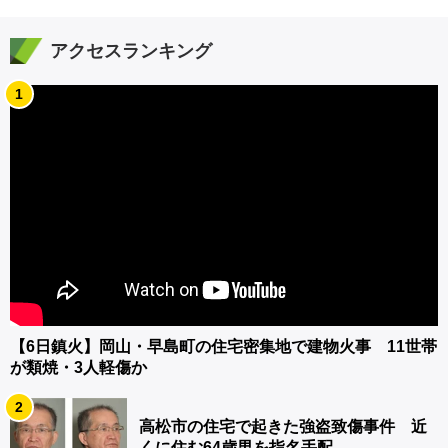
アクセスランキング
1
【6日鎮火】岡山・早島町の住宅密集地で建物火事 11世帯
が類焼・3人軽傷か
2
高松市の住宅で起きた強盗致傷事件 近
くに住む64歳男を指名手配