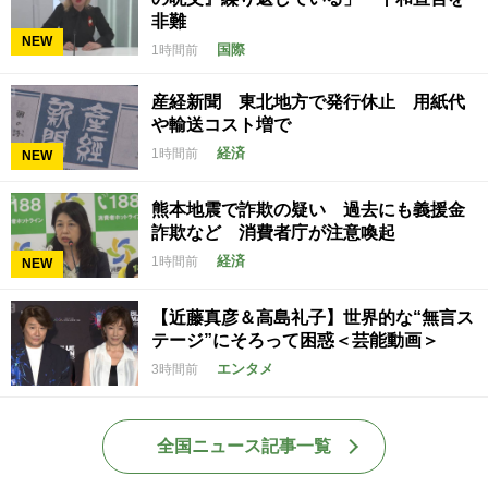
非難
NEW
国際
1時間前
産経新聞 東北地方で発行休止 用紙代
や輸送コスト増で
経済
1時間前
NEW
熊本地震で詐欺の疑い 過去にも義援金
詐欺など 消費者庁が注意喚起
経済
1時間前
NEW
【近藤真彦＆高島礼子】世界的な“無言ス
テージ”にそろって困惑＜芸能動画＞
エンタメ
3時間前
全国ニュース記事一覧