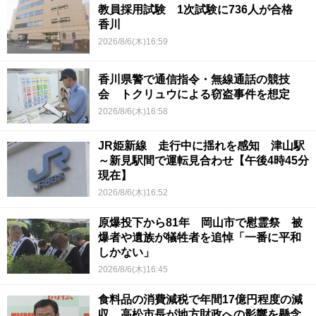
教員採用試験 1次試験に736人が合格
香川
2026/8/6(木)16:59
香川県警で通信指令・無線通話の競技
会 トクリュウによる窃盗事件を想定
2026/8/6(木)16:58
JR姫新線 走行中に揺れを感知 津山駅
～新見駅間で運転見合わせ【午後4時45分
現在】
2026/8/6(木)16:52
原爆投下から81年 岡山市で慰霊祭 被
爆者や遺族が犠牲者を追悼「一番に平和
しかない」
2026/8/6(木)16:45
食料品の消費減税で年間17億円程度の減
収…高松市長が地方財政への影響を懸念