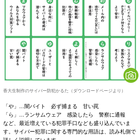
香大生制作のサイバー防犯かるた（ダウンロードページより）
「や」…闇バイト 必ず捕まる 甘い罠
「ら」…ランサムウェア 感染したら 警察に通報
など、最近増えている犯罪手口なども盛り込んでいま
す。サイバー犯罪に関する専門的な用語は、読み札側で