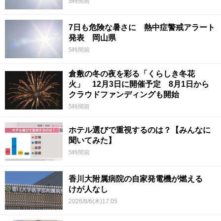
5時間前
7日も危険な暑さに 熱中症警戒アラート
発表 岡山県
5時間前
倉敷の冬の夜を彩る「くらしき冬花
火」 12月3日に開催予定 8月1日から
クラウドファンディングも開始
5時間前
ホテル選びで重視するのは？【みんなに
聞いてみた】
5時間前
香川大附属病院の自家発電機が燃える
けが人なし
2026/8/6(木)17:05