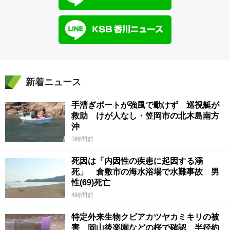
新着ニュース
手漕ぎボートが強風で動けず 巡視艇が
救助 けが人なし・笠岡市の北木島南方
沖
3時間前
死因は「内因性の疾患に起因する溺
死」 倉敷市の海水浴場で水難事故 男
性(69)死亡
4時間前
特定外来生物クビアカツヤカミキリの被
害 岡山後楽園などの桜で確認 半径約