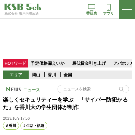
番組表
アプリ
株式会社 瀬戸内海放送
HOTワード
予定価格漏えいか
最低賃金引き上げ
アパホテル
エリア
岡山
香川
全国
ニュース
楽しくセキュリティーを学ぶ 「サイバー防犯かる
た」を香川大の学生団体が制作
2023/10/9 17:56
香川
生活・話題