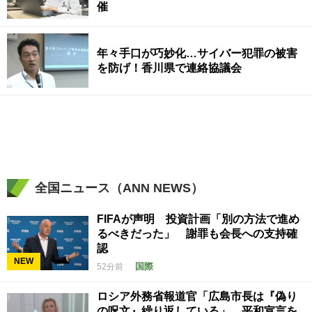
催
年々手口が巧妙化…サイバー犯罪の被害
を防げ！香川県で連絡協議会
全国ニュース（ANN NEWS）
FIFAが声明 投資計画「別の方法で進め
るべきだった」 謝罪も会長への支持確
認
NEW
国際
52分前
ロシア外務省報道官「広島市長は『偽り
の呪文』繰り返している」 平和宣言を