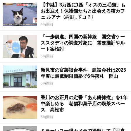
【中継】3万匹に1匹「オスの三毛猫」も
お出迎え！保護猫たちと出会える猫カフ
ェ ルアナ〈#推しドコ？〉
4時間前
「一歩前進」四国の新幹線 国交省ケー
ススタディの調査対象に 需要推計やル
ート案検討
5時間前
新見市の官製談合事件 建設会社は2025
年度に最低制限価格で6件落札 岡山
5時間前
香川のお正月の定番「あん餅雑煮」を1年
中楽しめる 老舗和菓子店の喫茶スペー
ス 高松市
5時間前
ミラーレス一眼カメラで撮影して「写真