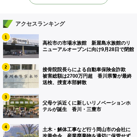
アクセスランキング
1
高松市の市場水族館 新屋島水族館のリ
ニューアルオープンに向け9月28日で閉館
2
接骨院院長らによる自動車保険金詐欺
被害総額は2700万円超 香川県警が最終
送検、捜査本部解散
3
父母ケ浜近くに新しいリノベーションホ
テルが誕生 香川・三豊市
4
土木・解体工事など行う岡山市の会社に
改善命令 産業廃棄物を適切に保管せず