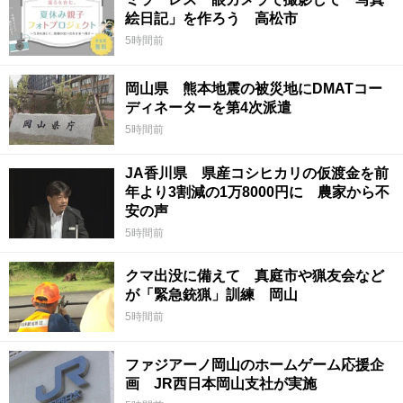
絵日記」を作ろう 高松市
5時間前
岡山県 熊本地震の被災地にDMATコー
ディネーターを第4次派遣
5時間前
JA香川県 県産コシヒカリの仮渡金を前
年より3割減の1万8000円に 農家から不
安の声
5時間前
クマ出没に備えて 真庭市や猟友会など
が「緊急銃猟」訓練 岡山
5時間前
ファジアーノ岡山のホームゲーム応援企
画 JR西日本岡山支社が実施