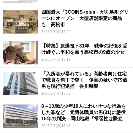
四国最大「3COINS+plus」が丸亀町グリ
ーンにオープン 大型店舗限定の商品
も 高松市
2026/8/7(金)17:29
【特集】原爆投下81年 戦争の記憶を受
け継ぐ…平和を願う高松市の9歳の少女
2026/8/7(金)17:19
「入所者が暴れている」高齢者向け住宅
で職員を包丁で突く 傷害の疑いで79歳
男を現行犯逮捕 香川県警
2026/8/7(金)17:08
8～13歳の少年19人にわいせつな行為を
した罪など 元団体職員の男(31)に懲役
15年の判決 岡山地裁「常習性は際立っ
ていて被害結果も非常に重い」
2026/8/7(金)16:47