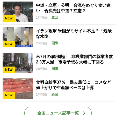
中道・立憲・公明 合流をめぐり食い違
い 合流先は中道？立憲？
政治
1時間前
NEW
イラン攻撃 米国がミサイル不足？「危険
な水準」
国際
2時間前
NEW
米7月の雇用統計 非農業部門の就業者数
2.3万人減 市場予想を大幅に下回る
国際
2時間前
NEW
食料自給率37％ 過去最低に コメなど
値上がりで生産額ベースは上昇
経済
2時間前
NEW
全国ニュース記事一覧