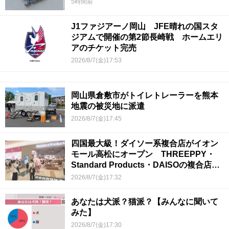
5時間前
J1ファジアーノ岡山 JFE晴れの国スタ
ジアムで開催の第2節長崎戦 ホームエリ
アのチケット完売
2026/8/7(金)17:53
岡山県倉敷市がトイレトレーラーを熊本
地震の被災地に派遣
2026/8/7(金)17:45
四国最大級！ダイソー系複合店がイオン
モール高松にオープン THREEPPY・
Standard Products・DAISOの複合店は
香川県初
2026/8/7(金)17:32
あなたは犬派？猫派？【みんなに聞いて
みた】
2026/8/7(金)17:30