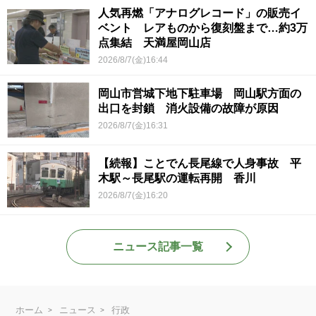
人気再燃「アナログレコード」の販売イ
ベント レアものから復刻盤まで…約3万
点集結 天満屋岡山店
2026/8/7(金)16:44
岡山市営城下地下駐車場 岡山駅方面の
出口を封鎖 消火設備の故障が原因
2026/8/7(金)16:31
【続報】ことでん長尾線で人身事故 平
木駅～長尾駅の運転再開 香川
2026/8/7(金)16:20
ニュース記事一覧
ホーム
ニュース
行政