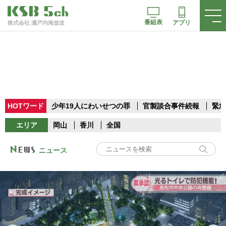
番組表
アプリ
株式会社 瀬戸内海放送
HOTワード
少年19人にわいせつの罪
官製談合事件続報
緊急
エリア
岡山
香川
全国
ニュース