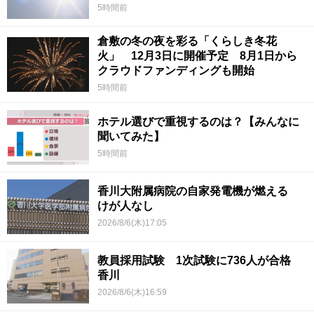
5時間前
倉敷の冬の夜を彩る「くらしき冬花
火」 12月3日に開催予定 8月1日から
クラウドファンディングも開始
5時間前
ホテル選びで重視するのは？【みんなに
聞いてみた】
5時間前
香川大附属病院の自家発電機が燃える
けが人なし
2026/8/6(木)17:05
教員採用試験 1次試験に736人が合格
香川
2026/8/6(木)16:59