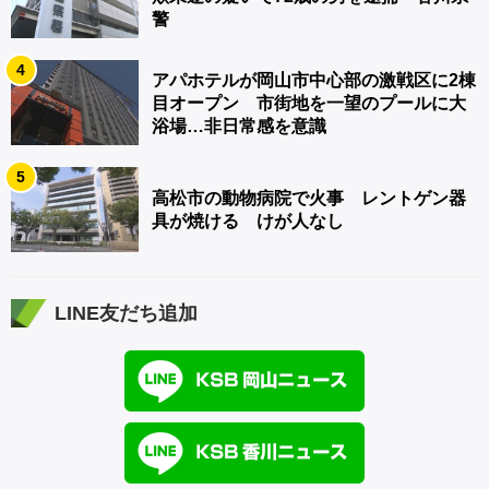
警
4
アパホテルが岡山市中心部の激戦区に2棟
目オープン 市街地を一望のプールに大
浴場…非日常感を意識
5
高松市の動物病院で火事 レントゲン器
具が焼ける けが人なし
LINE友だち追加