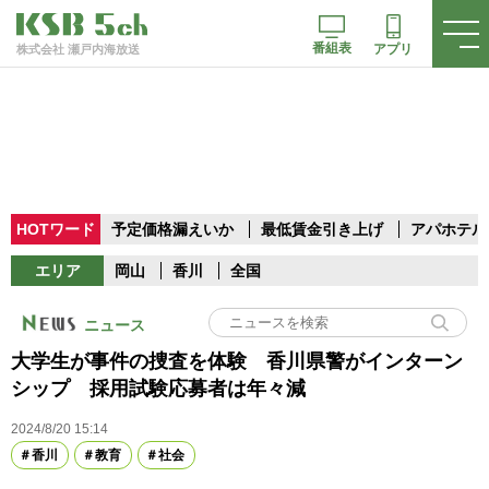
番組表
アプリ
株式会社 瀬戸内海放送
HOTワード
予定価格漏えいか
最低賃金引き上げ
アパホテル
エリア
岡山
香川
全国
ニュース
大学生が事件の捜査を体験 香川県警がインターン
シップ 採用試験応募者は年々減
2024/8/20 15:14
香川
教育
社会