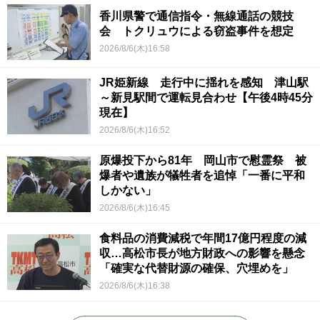
香川県警で通信指令・無線通話の競技
会 トクリュウによる窃盗事件を想定
2026/8/6(木)16:58
JR姫新線 走行中に揺れを感知 津山駅
～新見駅間で運転見合わせ【午後4時45分
現在】
2026/8/6(木)16:52
原爆投下から81年 岡山市で慰霊祭 被
爆者や遺族が犠牲者を追悼「一番に平和
しかない」
2026/8/6(木)16:45
食料品の消費減税で年間17億円程度の減
収…高松市長が地方財政への影響を懸念
「確実な代替財源の確保、穴埋めを」
2026/8/6(木)16:38