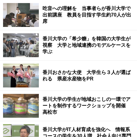
吃音への理解を 当事者らが香川大学で
出前講座 教員を目指す学生約70人が出
席
香川大学の「希少糖」を韓国の大学生が
視察 大学と地域連携のモデルケースを
学ぶ
香川おさかな大使 大学生ら３人が選ば
れる 県産水産物をPR
香川大学の学生が地域おこしの一環でア
ートを制作するワークショップを開催
高松市
香川大学がIT人材育成を強化へ 情報系
コースの学生を30人増 社会人向け専門