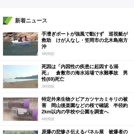
新着ニュース
手漕ぎボートが強風で動けず 巡視艇が
救助 けが人なし・笠岡市の北木島南方
沖
3時間前
死因は「内因性の疾患に起因する溺
死」 倉敷市の海水浴場で水難事故 男
性(69)死亡
3時間前
特定外来生物クビアカツヤカミキリの被
害 岡山後楽園などの桜で確認 半径約
2km以内の学校や公園を調査へ
4時間前
原爆の悲惨さ伝えるパネル展 被爆者の