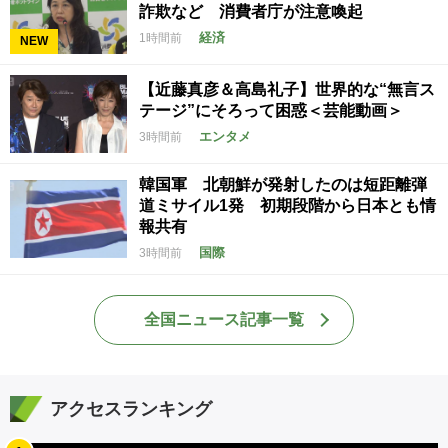
詐欺など 消費者庁が注意喚起
経済
1時間前
NEW
【近藤真彦＆高島礼子】世界的な“無言ス
テージ”にそろって困惑＜芸能動画＞
エンタメ
3時間前
韓国軍 北朝鮮が発射したのは短距離弾
道ミサイル1発 初期段階から日本とも情
報共有
国際
3時間前
全国ニュース記事一覧
アクセスランキング