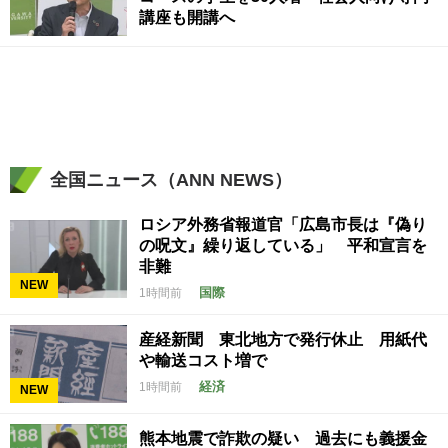
講座も開講へ
全国ニュース（ANN NEWS）
ロシア外務省報道官「広島市長は『偽り
の呪文』繰り返している」 平和宣言を
非難
NEW
国際
1時間前
産経新聞 東北地方で発行休止 用紙代
や輸送コスト増で
経済
1時間前
NEW
熊本地震で詐欺の疑い 過去にも義援金