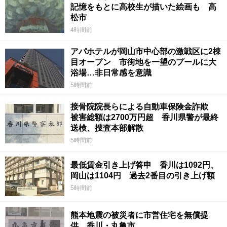
記憶をもとに高校生が描いた絵画も 高
松市
4時間前
アパホテルが岡山市中心部の激戦区に2棟
目オープン 市街地を一望のプールに大
浴場…非日常感を意識
5時間前
接骨院院長らによる自動車保険金詐欺
被害総額は2700万円超 香川県警が最終
送検、捜査本部解散
5時間前
最低賃金引き上げ答申 香川は1092円、
岡山は1104円 過去2番目の引き上げ額
5時間前
熊本地震の被災者に市営住宅を無償提
供 香川・丸亀市