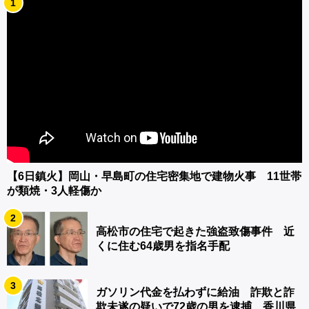
1
【6日鎮火】岡山・早島町の住宅密集地で建物火事 11世帯
が類焼・3人軽傷か
2
高松市の住宅で起きた強盗致傷事件 近
くに住む64歳男を指名手配
3
ガソリン代金を払わずに給油 詐欺と詐
欺未遂の疑いで72歳の男を逮捕 香川県