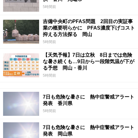
5時間前
吉備中央町のPFAS問題 2回目の実証事
業の概要明らかに PFAS濃度下げコスト
抑える方法探る 岡山
5時間前
【天気予報】7日は立秋 8日までは危険
な暑さ続くも…9日から一段階気温が下が
る予想 岡山・香川
5時間前
7日も危険な暑さに 熱中症警戒アラート
発表 香川県
5時間前
7日も危険な暑さに 熱中症警戒アラート
発表 岡山県