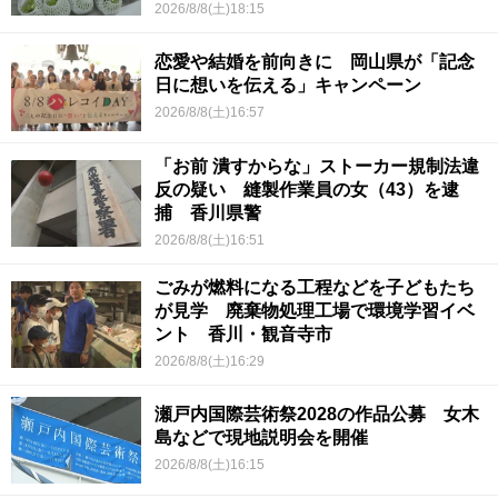
2026/8/8(土)18:15
恋愛や結婚を前向きに 岡山県が「記念
日に想いを伝える」キャンペーン
2026/8/8(土)16:57
「お前 潰すからな」ストーカー規制法違
反の疑い 縫製作業員の女（43）を逮
捕 香川県警
2026/8/8(土)16:51
ごみが燃料になる工程などを子どもたち
が見学 廃棄物処理工場で環境学習イベ
ント 香川・観音寺市
2026/8/8(土)16:29
瀬戸内国際芸術祭2028の作品公募 女木
島などで現地説明会を開催
2026/8/8(土)16:15