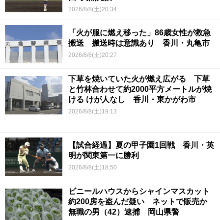
2026/8/8(土)20:34
「火が服に燃え移った」86歳女性が救急
搬送 搬送時は意識あり 香川・丸亀市
2026/8/8(土)20:27
下草を焼いていた火が燃え広がる 下草
と竹林合わせて約2000平方メートルが焼
ける けが人なし 香川・東かがわ市
2026/8/8(土)19:13
【試合経過】夏の甲子園1回戦 香川・英
明が関東第一に勝利
2026/8/8(土)18:50
ビニールハウスからシャインマスカット
約200房を盗んだ疑い ネットで販売か
無職の男（42）逮捕 岡山県警