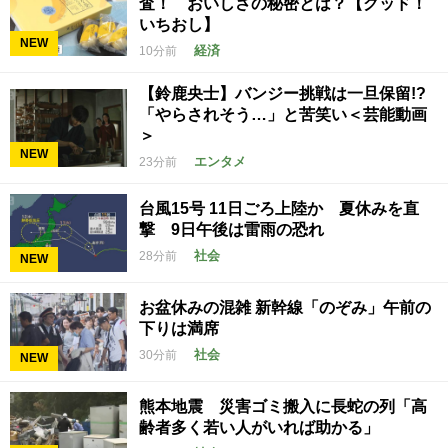
査！ おいしさの秘密とは？【グッド！
いちおし】
NEW
経済
10分前
【鈴鹿央士】バンジー挑戦は一旦保留!?
「やらされそう…」と苦笑い＜芸能動画
＞
NEW
エンタメ
23分前
台風15号 11日ごろ上陸か 夏休みを直
撃 9日午後は雷雨の恐れ
社会
28分前
NEW
お盆休みの混雑 新幹線「のぞみ」午前の
下りは満席
社会
30分前
NEW
熊本地震 災害ゴミ搬入に長蛇の列「高
齢者多く若い人がいれば助かる」