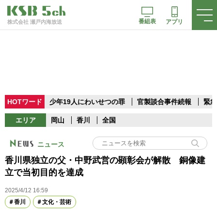
番組表
アプリ
株式会社 瀬戸内海放送
HOTワード
少年19人にわいせつの罪
官製談合事件続報
緊急
エリア
岡山
香川
全国
ニュース
香川県独立の父・中野武営の顕彰会が解散 銅像建
立で当初目的を達成
2025/4/12 16:59
香川
文化・芸術