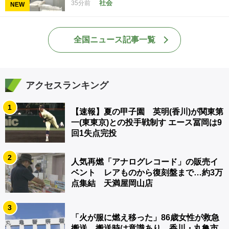
社会
35分前
NEW
全国ニュース記事一覧
アクセスランキング
1
【速報】夏の甲子園 英明(香川)が関東第
一(東東京)との投手戦制す エース冨岡は9
回1失点完投
2
人気再燃「アナログレコード」の販売イ
ベント レアものから復刻盤まで…約3万
点集結 天満屋岡山店
3
「火が服に燃え移った」86歳女性が救急
搬送 搬送時は意識あり 香川・丸亀市