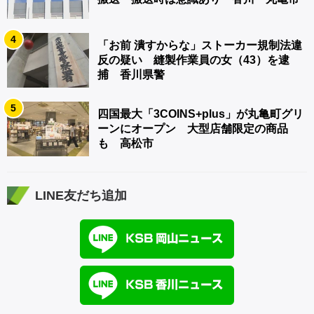
4
「お前 潰すからな」ストーカー規制法違
反の疑い 縫製作業員の女（43）を逮
捕 香川県警
5
四国最大「3COINS+plus」が丸亀町グリ
ーンにオープン 大型店舗限定の商品
も 高松市
LINE友だち追加