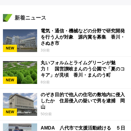
新着ニュース
電気・通信・機械などの分野で研究開発
を行う人が対象 源内賞を募集 香川・
さぬき市
NEW
3分前
丸いフォルムとライムグリーンが魅
力！ 国営讃岐まんのう公園で「夏のコ
キア」が見頃 香川・まんのう町
NEW
8分前
のぞき目的で他人の住宅の敷地内に侵入
したか 住居侵入の疑いで男を逮捕 岡
山
NEW
50分前
AMDA 八代市で支援活動続ける ５日