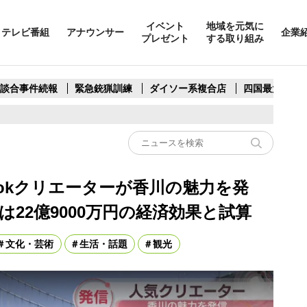
イベント
地域を元気に
テレビ番組
アナウンサー
企業
プレゼント
する取り組み
製談合事件続報
緊急銃猟訓練
ダイソー系複合店
四国最大スリ
Tokクリエーターが香川の魅力を発
は22億9000万円の経済効果と試算
文化・芸術
生活・話題
観光