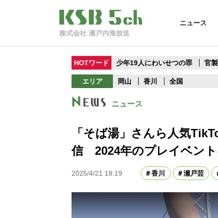
ニュース
株式会社 瀬戸内海放送
HOTワード
少年19人にわいせつの罪
官
エリア
岡山
香川
全国
ニュース
「そば湯」さんら人気Tik
信 2024年のプレイベント
2025/4/21 18:19
香川
瀬戸芸