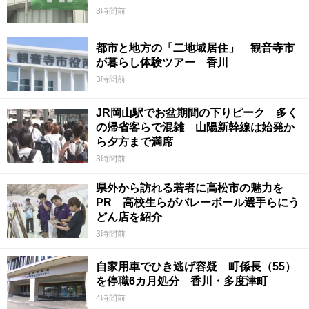
3時間前
都市と地方の「二地域居住」 観音寺市
が暮らし体験ツアー 香川
3時間前
JR岡山駅でお盆期間の下りピーク 多く
の帰省客らで混雑 山陽新幹線は始発か
ら夕方まで満席
3時間前
県外から訪れる若者に高松市の魅力を
PR 高校生らがバレーボール選手らにう
どん店を紹介
3時間前
自家用車でひき逃げ容疑 町係長（55）
を停職6カ月処分 香川・多度津町
4時間前