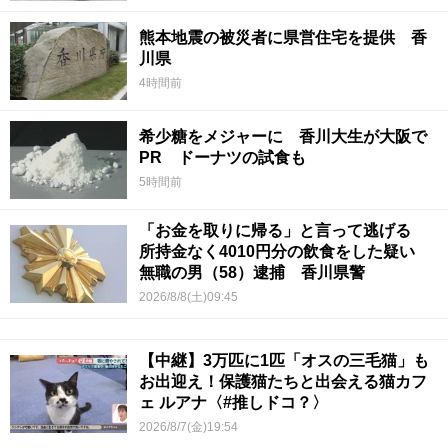
熊本地震の被災者に県営住宅を提供 香
川県
4時間前
希少糖をメジャーに 香川大生が大阪で
PR ドーナツの試食も
5時間前
「お金を取りに帰る」と言って逃げる
所持金なく4010円分の飲食をした疑い
無職の男（58）逮捕 香川県警
2026/8/8(土)09:45
【中継】3万匹に1匹「オスの三毛猫」も
お出迎え！保護猫たちと出会える猫カフ
ェ ルアナ〈#推しドコ？〉
2026/8/7(金)19:54