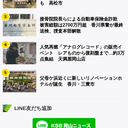
も 高松市
3
接骨院院長らによる自動車保険金詐欺
被害総額は2700万円超 香川県警が最終
送検、捜査本部解散
4
人気再燃「アナログレコード」の販売イ
ベント レアものから復刻盤まで…約3万
点集結 天満屋岡山店
5
父母ケ浜近くに新しいリノベーションホ
テルが誕生 香川・三豊市
LINE友だち追加