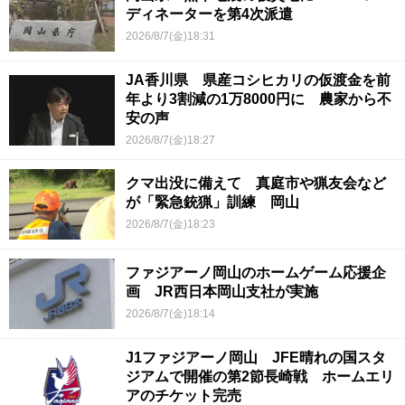
ディネーターを第4次派遣
2026/8/7(金)18:31
JA香川県 県産コシヒカリの仮渡金を前
年より3割減の1万8000円に 農家から不
安の声
2026/8/7(金)18:27
クマ出没に備えて 真庭市や猟友会など
が「緊急銃猟」訓練 岡山
2026/8/7(金)18:23
ファジアーノ岡山のホームゲーム応援企
画 JR西日本岡山支社が実施
2026/8/7(金)18:14
J1ファジアーノ岡山 JFE晴れの国スタ
ジアムで開催の第2節長崎戦 ホームエリ
アのチケット完売