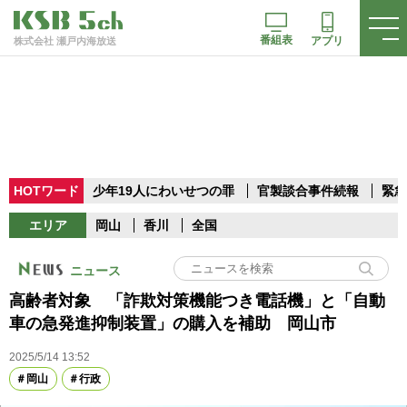
番組表
アプリ
株式会社 瀬戸内海放送
HOTワード
少年19人にわいせつの罪
官製談合事件続報
緊急
エリア
岡山
香川
全国
ニュース
高齢者対象 「詐欺対策機能つき電話機」と「自動
車の急発進抑制装置」の購入を補助 岡山市
2025/5/14 13:52
岡山
行政