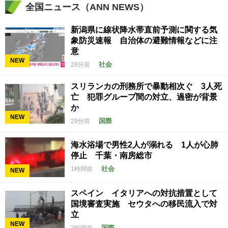
全国ニュース（ANN NEWS）
新潟県に線状降水帯直前予測に関する気
象防災速報 自治体の避難情報などに注
意
NEW
社会
28分前
スリランカの刑務所で暴動相次ぐ 3人死
亡 犯罪グループ間の対立、過密が背景
か
NEW
国際
29分前
海水浴場で男性2人が溺れる 1人が心肺
停止 千葉・南房総市
社会
1時間前
NEW
スペイン イタリアへの対抗措置として
国境審査実施 セウタへの移民流入で対
立
NEW
国際
2時間前