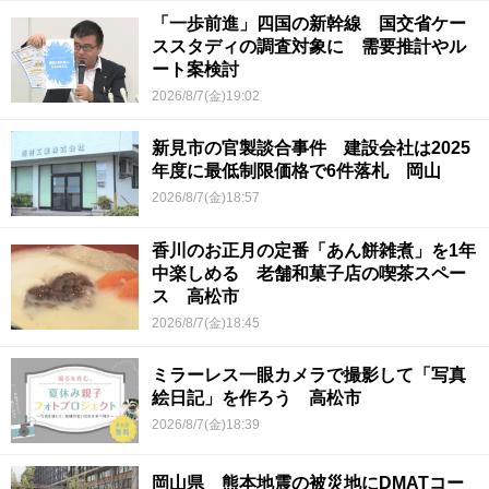
「一歩前進」四国の新幹線 国交省ケー
ススタディの調査対象に 需要推計やル
ート案検討
2026/8/7(金)19:02
新見市の官製談合事件 建設会社は2025
年度に最低制限価格で6件落札 岡山
2026/8/7(金)18:57
香川のお正月の定番「あん餅雑煮」を1年
中楽しめる 老舗和菓子店の喫茶スペー
ス 高松市
2026/8/7(金)18:45
ミラーレス一眼カメラで撮影して「写真
絵日記」を作ろう 高松市
2026/8/7(金)18:39
岡山県 熊本地震の被災地にDMATコー