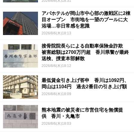
2026/8/6(木)18:31
アパホテルが岡山市中心部の激戦区に2棟
目オープン 市街地を一望のプールに大
浴場…非日常感を意識
2026/8/6(木)18:13
接骨院院長らによる自動車保険金詐欺
被害総額は2700万円超 香川県警が最終
送検、捜査本部解散
2026/8/6(木)18:12
最低賃金引き上げ答申 香川は1092円、
岡山は1104円 過去2番目の引き上げ額
2026/8/6(木)18:09
熊本地震の被災者に市営住宅を無償提
供 香川・丸亀市
2026/8/6(木)18:03