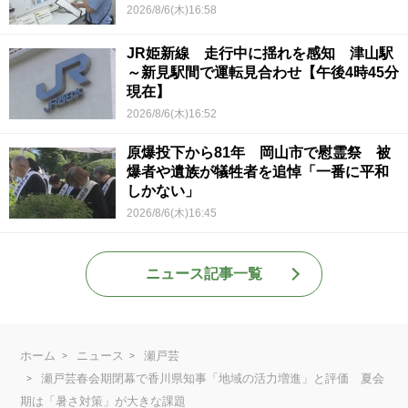
2026/8/6(木)16:58
JR姫新線 走行中に揺れを感知 津山駅
～新見駅間で運転見合わせ【午後4時45分
現在】
2026/8/6(木)16:52
原爆投下から81年 岡山市で慰霊祭 被
爆者や遺族が犠牲者を追悼「一番に平和
しかない」
2026/8/6(木)16:45
ニュース記事一覧
ホーム
ニュース
瀬戸芸
瀬戸芸春会期閉幕で香川県知事「地域の活力増進」と評価 夏会
期は「暑さ対策」が大きな課題