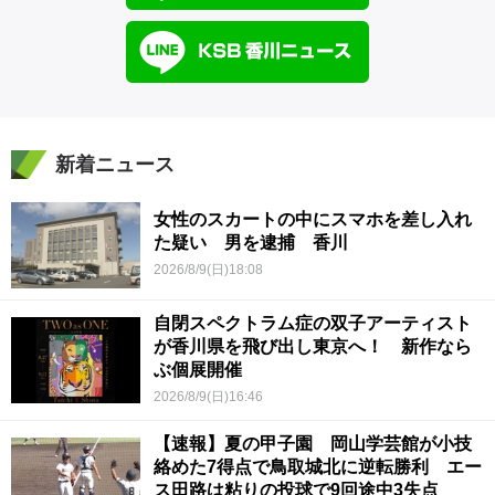
新着ニュース
女性のスカートの中にスマホを差し入れ
た疑い 男を逮捕 香川
2026/8/9(日)18:08
自閉スペクトラム症の双子アーティスト
が香川県を飛び出し東京へ！ 新作なら
ぶ個展開催
2026/8/9(日)16:46
【速報】夏の甲子園 岡山学芸館が小技
絡めた7得点で鳥取城北に逆転勝利 エー
ス田路は粘りの投球で9回途中3失点