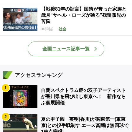
【戦後81年の証言】国策が奪った家族と
歳月“サヘル・ローズが辿る”残留孤児の
苦悩
社会
3時間前
全国ニュース記事一覧
アクセスランキング
1
自閉スペクトラム症の双子アーティスト
が香川県を飛び出し東京へ！ 新作なら
ぶ個展開催
2
夏の甲子園 英明(香川)が関東第一(東東
京)との投手戦制す エース冨岡は無四球で
1失点完投