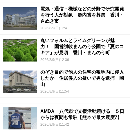
電気・通信・機械などの分野で研究開発
を行う人が対象 源内賞を募集 香川・
さぬき市
2026/8/9(日)12:41
丸いフォルムとライムグリーンが魅
力！ 国営讃岐まんのう公園で「夏のコ
キア」が見頃 香川・まんのう町
2026/8/9(日)12:36
のぞき目的で他人の住宅の敷地内に侵入
したか 住居侵入の疑いで男を逮捕 岡
山
2026/8/9(日)11:54
AMDA 八代市で支援活動続ける ５日
からは夜間も常駐【熊本で最大震度7】
2026/8/9(日)11:42