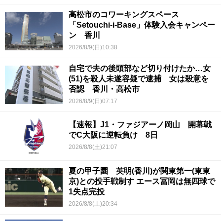
高松市のコワーキングスペース
「Setouchi-i-Base」体験入会キャンペー
ン 香川
2026/8/9(日)10:38
自宅で夫の後頭部など切り付けたか…女
(51)を殺人未遂容疑で逮捕 女は殺意を
否認 香川・高松市
2026/8/9(日)07:17
【速報】J1・ファジアーノ岡山 開幕戦
でC大阪に逆転負け 8日
2026/8/8(土)21:07
夏の甲子園 英明(香川)が関東第一(東東
京)との投手戦制す エース冨岡は無四球で
1失点完投
2026/8/8(土)20:34