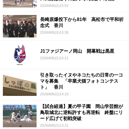
2026/8/9(日)15:52
長崎原爆投下から81年 高松市で平和祈
念式 香川
2026/8/9(日)15:38
J1ファジアーノ岡山 開幕戦は黒星
2026/8/9(日)15:21
引き取ったイヌやネコたちの日常の一コ
マを募集 「卒業犬猫フォトコンテス
ト」 香川
2026/8/9(日)14:10
【試合経過】夏の甲子園 岡山学芸館が
鳥取城北に逆転許すも再逆転 終盤にリ
ード広げて初戦突破
2026/8/9(日)13:31