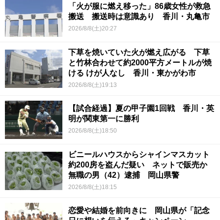
「火が服に燃え移った」86歳女性が救急
搬送 搬送時は意識あり 香川・丸亀市
2026/8/8(土)20:27
下草を焼いていた火が燃え広がる 下草
と竹林合わせて約2000平方メートルが焼
ける けが人なし 香川・東かがわ市
2026/8/8(土)19:13
【試合経過】夏の甲子園1回戦 香川・英
明が関東第一に勝利
2026/8/8(土)18:50
ビニールハウスからシャインマスカット
約200房を盗んだ疑い ネットで販売か
無職の男（42）逮捕 岡山県警
2026/8/8(土)18:15
恋愛や結婚を前向きに 岡山県が「記念