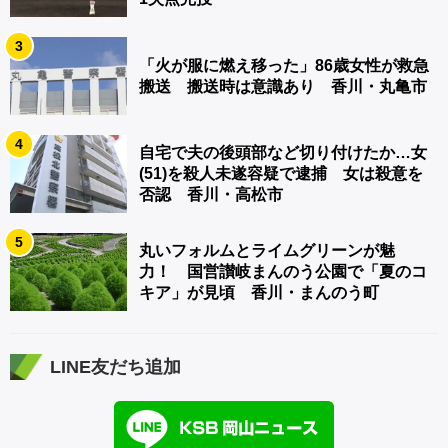
3
「火が服に燃え移った」86歳女性が救急
搬送 搬送時は意識あり 香川・丸亀市
4
自宅で夫の後頭部など切り付けたか…女
(51)を殺人未遂容疑で逮捕 女は殺意を
否認 香川・高松市
5
丸いフォルムとライムグリーンが魅
力！ 国営讃岐まんのう公園で「夏のコ
キア」が見頃 香川・まんのう町
LINE友だち追加