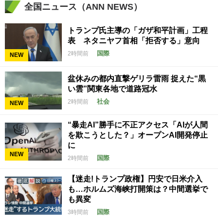
全国ニュース（ANN NEWS）
トランプ氏主導の「ガザ和平計画」工程
表 ネタニヤフ首相「拒否する」意向
国際
2時間前
NEW
盆休みの都内直撃ゲリラ雷雨 捉えた“黒
い雲”関東各地で道路冠水
社会
2時間前
NEW
“暴走AI”勝手に不正アクセス「AIが人間
を欺こうとした？」オープンAI開発停止
に
NEW
国際
2時間前
【迷走!トランプ政権】円安で日米介入
も…ホルムズ海峡打開策は？中間選挙で
も異変
国際
3時間前