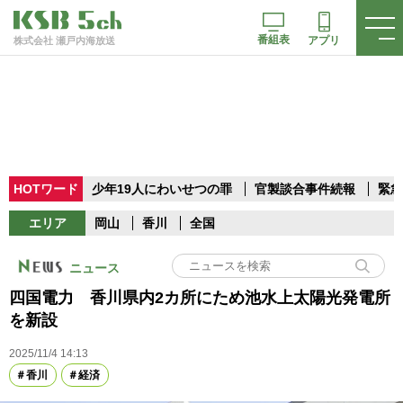
番組表
アプリ
株式会社 瀬戸内海放送
HOTワード
少年19人にわいせつの罪
官製談合事件続報
緊急
エリア
岡山
香川
全国
ニュース
四国電力 香川県内2カ所にため池水上太陽光発電所
を新設
2025/11/4 14:13
香川
経済