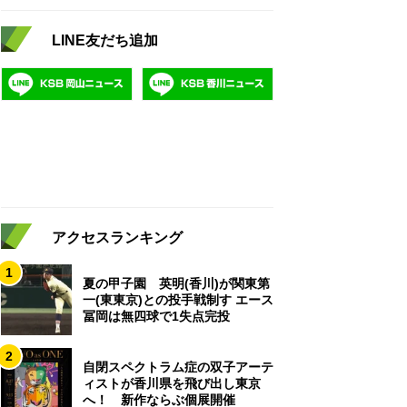
LINE友だち追加
アクセスランキング
1
夏の甲子園 英明(香川)が関東第
一(東東京)との投手戦制す エース
冨岡は無四球で1失点完投
2
自閉スペクトラム症の双子アーテ
ィストが香川県を飛び出し東京
へ！ 新作ならぶ個展開催