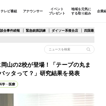
イベント
地域を元気に
テレビ番組
アナウンサー
企業
プレゼント
する取り組み
製談合事件続報
緊急銃猟訓練
ダイソー系複合店
四国最大スリ
に岡山の2校が登場！「テープの丸ま
バッタって？」研究結果を発表
科学・医療