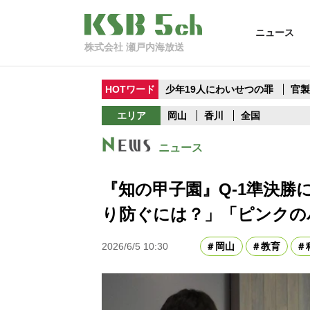
ニュース
株式会社 瀬戸内海放送
HOTワード
少年19人にわいせつの罪
官
エリア
岡山
香川
全国
ニュース
『知の甲子園』Q-1準決勝
り防ぐには？」「ピンクの
2026/6/5 10:30
岡山
教育