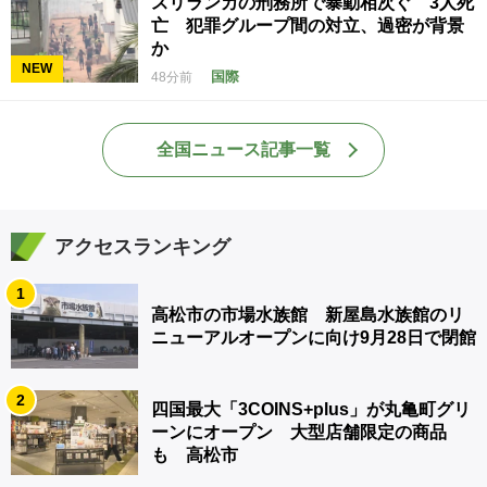
スリランカの刑務所で暴動相次ぐ 3人死
亡 犯罪グループ間の対立、過密が背景
か
NEW
国際
48分前
全国ニュース記事一覧
アクセスランキング
1
高松市の市場水族館 新屋島水族館のリ
ニューアルオープンに向け9月28日で閉館
2
四国最大「3COINS+plus」が丸亀町グリ
ーンにオープン 大型店舗限定の商品
も 高松市