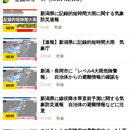
新潟県に記録的短時間大雨に関する気象
防災速報
社会
9分前
NEW
【速報】新潟県に記録的短時間大雨 気
象庁
社会
20分前
NEW
新潟・長岡市に「レベル4大雨危険警
報」 自治体からの避難情報の確認を
社会
23分前
NEW
新潟県に線状降水帯直前予測に関する気
象防災速報 自治体の避難情報などに注
意
NEW
社会
47分前