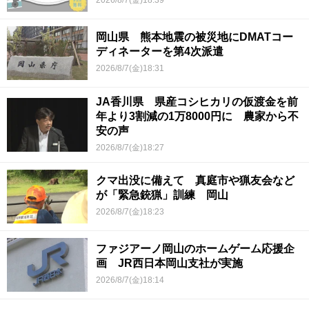
2026/8/7(金)18:39
岡山県 熊本地震の被災地にDMATコー
ディネーターを第4次派遣
2026/8/7(金)18:31
JA香川県 県産コシヒカリの仮渡金を前
年より3割減の1万8000円に 農家から不
安の声
2026/8/7(金)18:27
クマ出没に備えて 真庭市や猟友会など
が「緊急銃猟」訓練 岡山
2026/8/7(金)18:23
ファジアーノ岡山のホームゲーム応援企
画 JR西日本岡山支社が実施
2026/8/7(金)18:14