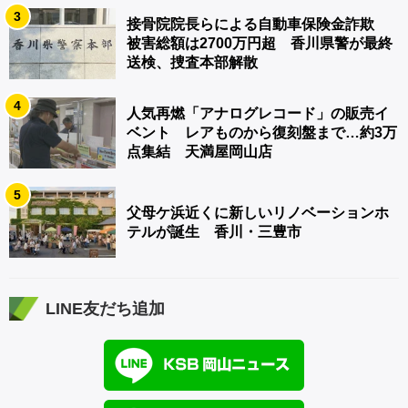
3
接骨院院長らによる自動車保険金詐欺
被害総額は2700万円超 香川県警が最終
送検、捜査本部解散
4
人気再燃「アナログレコード」の販売イ
ベント レアものから復刻盤まで…約3万
点集結 天満屋岡山店
5
父母ケ浜近くに新しいリノベーションホ
テルが誕生 香川・三豊市
LINE友だち追加