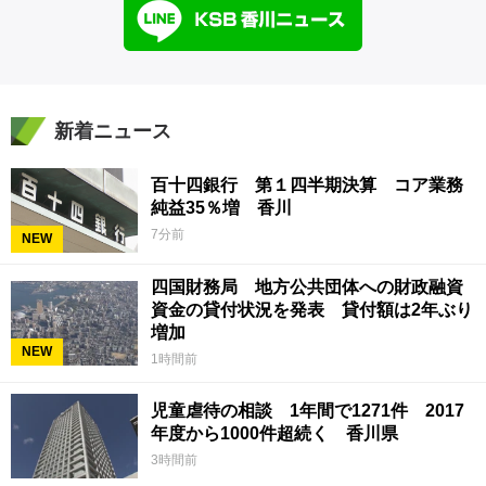
新着ニュース
百十四銀行 第１四半期決算 コア業務
純益35％増 香川
7分前
NEW
四国財務局 地方公共団体への財政融資
資金の貸付状況を発表 貸付額は2年ぶり
増加
NEW
1時間前
児童虐待の相談 1年間で1271件 2017
年度から1000件超続く 香川県
3時間前