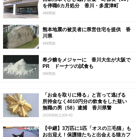
を停職6カ月処分 香川・多度津町
4時間前
熊本地震の被災者に県営住宅を提供 香
川県
4時間前
希少糖をメジャーに 香川大生が大阪で
PR ドーナツの試食も
5時間前
「お金を取りに帰る」と言って逃げる
所持金なく4010円分の飲食をした疑い
無職の男（58）逮捕 香川県警
2026/8/8(土)09:45
【中継】3万匹に1匹「オスの三毛猫」も
お出迎え！保護猫たちと出会える猫カフ