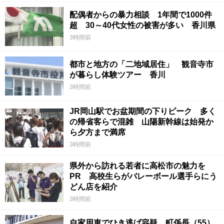
配偶者からの暴力相談 1年間で1000件
超 30～40代女性の被害が多い 香川県
3時間前
都市と地方の「二地域居住」 観音寺市
が暮らし体験ツアー 香川
3時間前
JR岡山駅でお盆期間の下りピーク 多く
の帰省客らで混雑 山陽新幹線は始発か
ら夕方まで満席
3時間前
県外から訪れる若者に高松市の魅力を
PR 高校生らがバレーボール選手らにう
どん店を紹介
3時間前
自家用車でひき逃げ容疑 町係長（55）