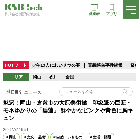
番組表
アプリ
株式会社 瀬戸内海放送
HOTワード
少年19人にわいせつの罪
官製談合事件続報
緊急
エリア
岡山
香川
全国
ニュース
魅惑！岡山・倉敷市の大原美術館 印象派の巨匠・
モネゆかりの「睡蓮」 鮮やかなピンクや黄色に胸キ
ュン
2026/7/2 16:51
岡山
文化・芸術
自然・いきもの
生活・話題