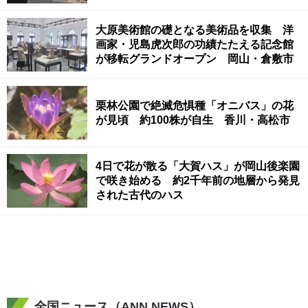
大原美術館の礎となる美術品を収集 洋
画家・児島虎次郎の功績たたえる記念館
が移転グランドオープン 岡山・倉敷市
栗林公園で絶滅危惧種「オニバス」の花
が見頃 約100株が自生 香川・高松市
4日で花が散る「大賀ハス」が岡山後楽園
で咲き始める 約2千年前の地層から発見
された古代のハス
全国ニュース（ANN NEWS）