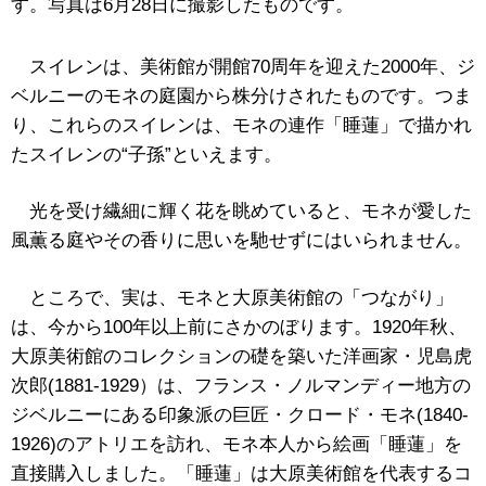
す。写真は6月28日に撮影したものです。
スイレンは、美術館が開館70周年を迎えた2000年、ジ
ベルニーのモネの庭園から株分けされたものです。つま
り、これらのスイレンは、モネの連作「睡蓮」で描かれ
たスイレンの“子孫”といえます。
光を受け繊細に輝く花を眺めていると、モネが愛した
風薫る庭やその香りに思いを馳せずにはいられません。
ところで、実は、モネと大原美術館の「つながり」
は、今から100年以上前にさかのぼります。1920年秋、
大原美術館のコレクションの礎を築いた洋画家・児島虎
次郎(1881-1929）は、フランス・ノルマンディー地方の
ジベルニーにある印象派の巨匠・クロード・モネ(1840-
1926)のアトリエを訪れ、モネ本人から絵画「睡蓮」を
直接購入しました。「睡蓮」は大原美術館を代表するコ