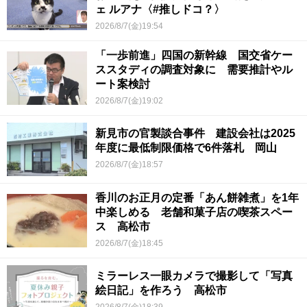
ェ ルアナ〈#推しドコ？〉
2026/8/7(金)19:54
「一歩前進」四国の新幹線 国交省ケー
ススタディの調査対象に 需要推計やル
ート案検討
2026/8/7(金)19:02
新見市の官製談合事件 建設会社は2025
年度に最低制限価格で6件落札 岡山
2026/8/7(金)18:57
香川のお正月の定番「あん餅雑煮」を1年
中楽しめる 老舗和菓子店の喫茶スペー
ス 高松市
2026/8/7(金)18:45
ミラーレス一眼カメラで撮影して「写真
絵日記」を作ろう 高松市