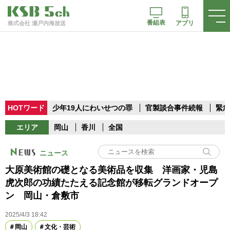
番組表
アプリ
株式会社 瀬戸内海放送
HOTワード
少年19人にわいせつの罪
官製談合事件続報
緊急
エリア
岡山
香川
全国
ニュース
大原美術館の礎となる美術品を収集 洋画家・児島
虎次郎の功績たたえる記念館が移転グランドオープ
ン 岡山・倉敷市
2025/4/3 18:42
岡山
文化・芸術