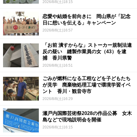
2026/8/8(土)18:15
恋愛や結婚を前向きに 岡山県が「記念
日に想いを伝える」キャンペーン
2026/8/8(土)16:57
「お前 潰すからな」ストーカー規制法違
反の疑い 縫製作業員の女（43）を逮
捕 香川県警
2026/8/8(土)16:51
ごみが燃料になる工程などを子どもたち
が見学 廃棄物処理工場で環境学習イベ
ント 香川・観音寺市
2026/8/8(土)16:29
瀬戸内国際芸術祭2028の作品公募 女木
島などで現地説明会を開催
2026/8/8(土)16:15