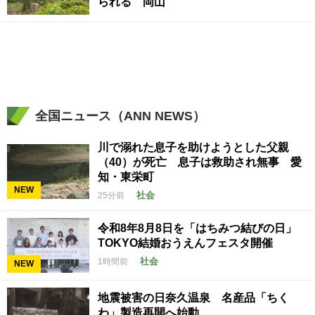
られる 岡山
全国ニュース（ANN NEWS）
川で溺れた息子を助けようとした父親
（40）が死亡 息子は救助され無事 愛
知・東栄町
NEW
社会
25分前
令和8年8月8日を「はちみつ結びの日」
TOKYO結婚おうえんフェスタ開催
社会
1時間前
NEW
地震被害の日奈久温泉 名産品「ちく
わ」製造再開へ始動