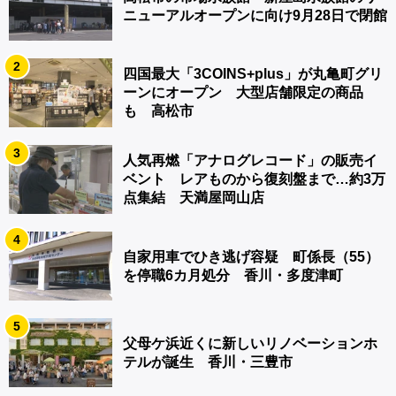
ニューアルオープンに向け9月28日で閉館
2
四国最大「3COINS+plus」が丸亀町グリ
ーンにオープン 大型店舗限定の商品
も 高松市
3
人気再燃「アナログレコード」の販売イ
ベント レアものから復刻盤まで…約3万
点集結 天満屋岡山店
4
自家用車でひき逃げ容疑 町係長（55）
を停職6カ月処分 香川・多度津町
5
父母ケ浜近くに新しいリノベーションホ
テルが誕生 香川・三豊市