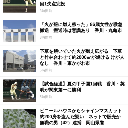
回1失点完投
3時間前
「火が服に燃え移った」86歳女性が救急
搬送 搬送時は意識あり 香川・丸亀市
3時間前
下草を焼いていた火が燃え広がる 下草
と竹林合わせて約2000㎡が焼ける けが人
なし 香川・東かがわ市
5時間前
【試合経過】夏の甲子園1回戦 香川・英
明が関東第一に勝利
5時間前
ビニールハウスからシャインマスカット
約200房を盗んだ疑い ネットで販売か
無職の男（42）逮捕 岡山県警