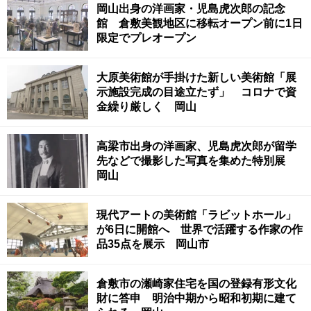
岡山出身の洋画家・児島虎次郎の記念
館 倉敷美観地区に移転オープン前に1日
限定でプレオープン
大原美術館が手掛けた新しい美術館「展
示施設完成の目途立たず」 コロナで資
金繰り厳しく 岡山
高梁市出身の洋画家、児島虎次郎が留学
先などで撮影した写真を集めた特別展
岡山
現代アートの美術館「ラビットホール」
が6日に開館へ 世界で活躍する作家の作
品35点を展示 岡山市
倉敷市の瀬崎家住宅を国の登録有形文化
財に答申 明治中期から昭和初期に建て