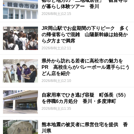
都市と地方の「二地域居住」 観音寺市
が暮らし体験ツアー 香川
2026/8/8(土)12:15
JR岡山駅でお盆期間の下りピーク 多く
の帰省客らで混雑 山陽新幹線は始発か
ら夕方まで満席
2026/8/8(土)12:11
県外から訪れる若者に高松市の魅力を
PR 高校生らがバレーボール選手らにう
どん店を紹介
2026/8/8(土)12:10
自家用車でひき逃げ容疑 町係長（55）
を停職6カ月処分 香川・多度津町
2026/8/8(土)11:35
熊本地震の被災者に県営住宅を提供 香
川県