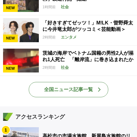
社会
1時間前
NEW
「好きすぎてゼッツ！」M!LK・曽野舜太
に今井竜太郎がツッコミ＜芸能動画＞
エンタメ
2時間前
NEW
茨城の海岸でベトナム国籍の男性2人が溺
れ1人死亡 「離岸流」に巻き込まれたか
社会
2時間前
NEW
全国ニュース記事一覧
アクセスランキング
1
高松市の市場水族館 新屋島水族館のリ