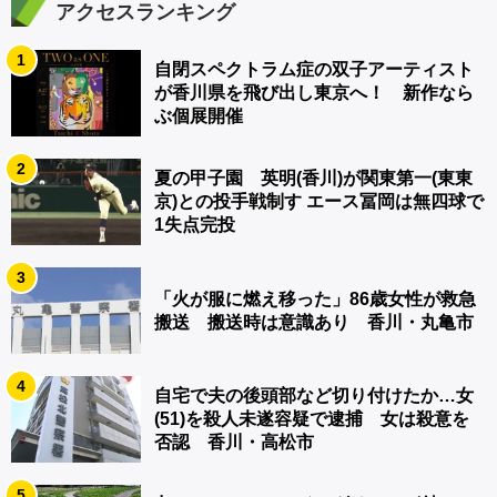
アクセスランキング
1
自閉スペクトラム症の双子アーティスト
が香川県を飛び出し東京へ！ 新作なら
ぶ個展開催
2
夏の甲子園 英明(香川)が関東第一(東東
京)との投手戦制す エース冨岡は無四球で
1失点完投
3
「火が服に燃え移った」86歳女性が救急
搬送 搬送時は意識あり 香川・丸亀市
4
自宅で夫の後頭部など切り付けたか…女
(51)を殺人未遂容疑で逮捕 女は殺意を
否認 香川・高松市
5