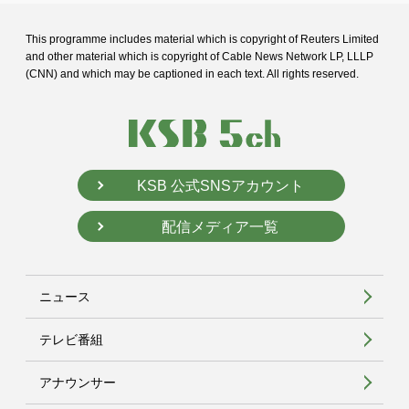
This programme includes material which is copyright of Reuters Limited
and
other material which is copyright of Cable News Network LP, LLLP
(CNN) and
which may be captioned in each text. All rights reserved.
KSB 公式SNSアカウント
配信メディア一覧
ニュース
テレビ番組
アナウンサー