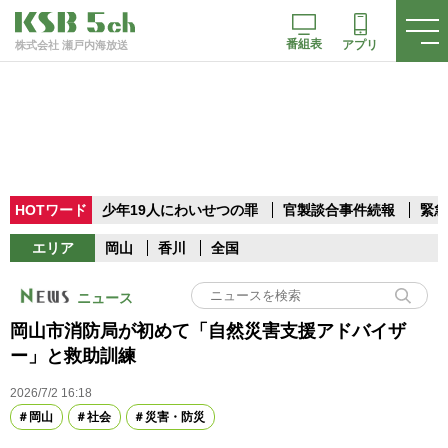
番組表
アプリ
株式会社 瀬戸内海放送
HOTワード
少年19人にわいせつの罪
官製談合事件続報
緊急
エリア
岡山
香川
全国
ニュース
岡山市消防局が初めて「自然災害支援アドバイザ
ー」と救助訓練
2026/7/2 16:18
岡山
社会
災害・防災