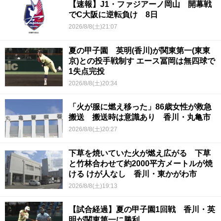
【速報】J1・ファジアーノ岡山 開幕戦
でC大阪に逆転負け 8日
2026/8/8(土)21:07
夏の甲子園 英明(香川)が関東第一(東東
京)との投手戦制す エース冨岡は無四球で
1失点完投
2026/8/8(土)20:34
「火が服に燃え移った」86歳女性が救急
搬送 搬送時は意識あり 香川・丸亀市
2026/8/8(土)20:27
下草を焼いていた火が燃え広がる 下草
と竹林合わせて約2000平方メートルが焼
ける けが人なし 香川・東かがわ市
2026/8/8(土)19:13
【試合経過】夏の甲子園1回戦 香川・英
明が関東第一に勝利