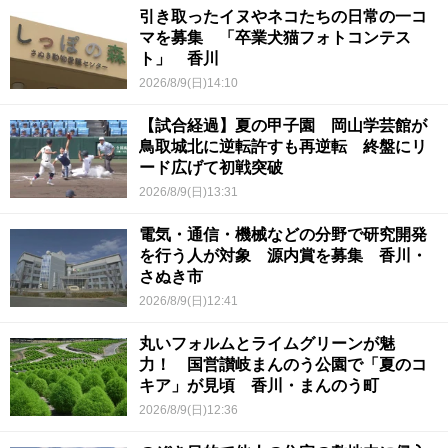
引き取ったイヌやネコたちの日常の一コ
マを募集 「卒業犬猫フォトコンテス
ト」 香川
2026/8/9(日)14:10
【試合経過】夏の甲子園 岡山学芸館が
鳥取城北に逆転許すも再逆転 終盤にリ
ード広げて初戦突破
2026/8/9(日)13:31
電気・通信・機械などの分野で研究開発
を行う人が対象 源内賞を募集 香川・
さぬき市
2026/8/9(日)12:41
丸いフォルムとライムグリーンが魅
力！ 国営讃岐まんのう公園で「夏のコ
キア」が見頃 香川・まんのう町
2026/8/9(日)12:36