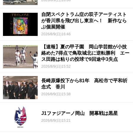
2026/8/9(日)18:08
自閉スペクトラム症の双子アーティスト
が香川県を飛び出し東京へ！ 新作なら
ぶ個展開催
2026/8/9(日)16:46
【速報】夏の甲子園 岡山学芸館が小技
絡めた7得点で鳥取城北に逆転勝利 エー
ス田路は粘りの投球で9回途中3失点
2026/8/9(日)15:52
長崎原爆投下から81年 高松市で平和祈
念式 香川
2026/8/9(日)15:38
J1ファジアーノ岡山 開幕戦は黒星
2026/8/9(日)15:21