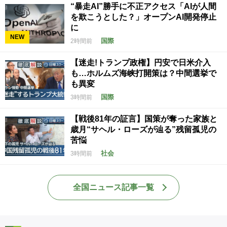
“暴走AI”勝手に不正アクセス「AIが人間
を欺こうとした？」オープンAI開発停止
に
NEW
国際
2時間前
【迷走!トランプ政権】円安で日米介入
も…ホルムズ海峡打開策は？中間選挙で
も異変
国際
3時間前
【戦後81年の証言】国策が奪った家族と
歳月“サヘル・ローズが辿る”残留孤児の
苦悩
社会
3時間前
全国ニュース記事一覧