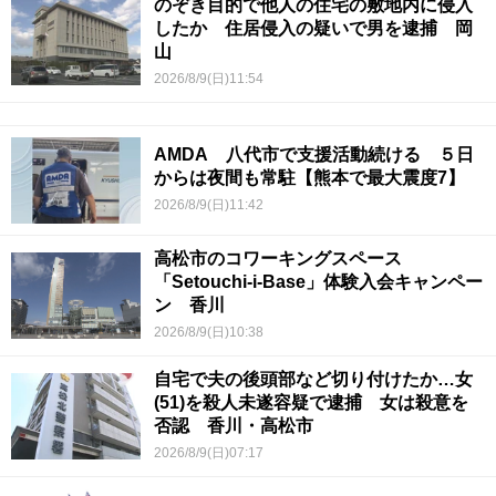
のぞき目的で他人の住宅の敷地内に侵入
したか 住居侵入の疑いで男を逮捕 岡
山
2026/8/9(日)11:54
AMDA 八代市で支援活動続ける ５日
からは夜間も常駐【熊本で最大震度7】
2026/8/9(日)11:42
高松市のコワーキングスペース
「Setouchi-i-Base」体験入会キャンペー
ン 香川
2026/8/9(日)10:38
自宅で夫の後頭部など切り付けたか…女
(51)を殺人未遂容疑で逮捕 女は殺意を
否認 香川・高松市
2026/8/9(日)07:17