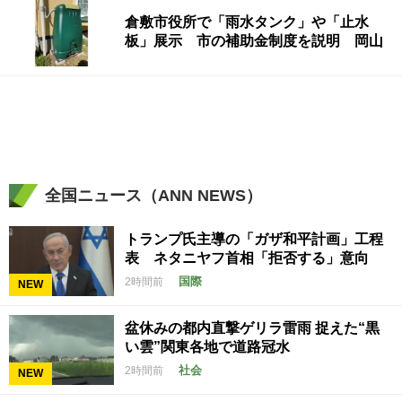
倉敷市役所で「雨水タンク」や「止水
板」展示 市の補助金制度を説明 岡山
全国ニュース（ANN NEWS）
トランプ氏主導の「ガザ和平計画」工程
表 ネタニヤフ首相「拒否する」意向
国際
2時間前
NEW
盆休みの都内直撃ゲリラ雷雨 捉えた“黒
い雲”関東各地で道路冠水
社会
2時間前
NEW