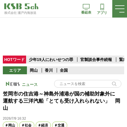
番組表
アプリ
株式会社 瀬戸内海放送
HOTワード
少年19人にわいせつの罪
官製談合事件続報
緊急
エリア
岡山
香川
全国
ニュース
笠岡市の住吉港～神島外浦港が国の補助対象外に
運航する三洋汽船「とても受け入れられない」 岡
山
2026/7/9 16:32
岡山
社会
経済
交通