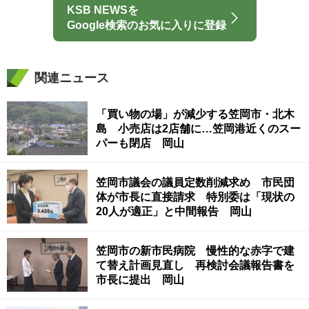
KSB NEWSを
Google検索のお気に入りに登録
関連ニュース
「買い物の場」が減少する笠岡市・北木
島 小売店は2店舗に…笠岡港近くのスー
パーも閉店 岡山
笠岡市議会の議員定数削減求め 市民団
体が市長に直接請求 特別委は「現状の
20人が適正」と中間報告 岡山
笠岡市の新市民病院 慢性的な赤字で建
て替え計画見直し 再検討会議報告書を
市長に提出 岡山