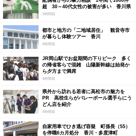
配偶者からの暴力相談 1年間で1000件
超 30～40代女性の被害が多い 香川県
3時間前
都市と地方の「二地域居住」 観音寺市
が暮らし体験ツアー 香川
4時間前
JR岡山駅でお盆期間の下りピーク 多く
の帰省客らで混雑 山陽新幹線は始発か
ら夕方まで満席
4時間前
県外から訪れる若者に高松市の魅力を
PR 高校生らがバレーボール選手らにう
どん店を紹介
4時間前
自家用車でひき逃げ容疑 町係長（55）
を停職6カ月処分 香川・多度津町