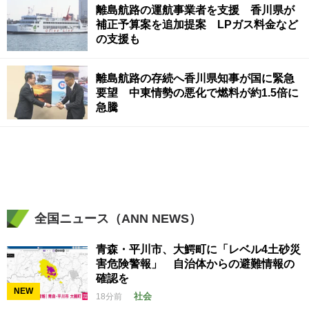
離島航路の運航事業者を支援 香川県が
補正予算案を追加提案 LPガス料金など
の支援も
離島航路の存続へ香川県知事が国に緊急
要望 中東情勢の悪化で燃料が約1.5倍に
急騰
全国ニュース（ANN NEWS）
青森・平川市、大鰐町に「レベル4土砂災
害危険警報」 自治体からの避難情報の
確認を
NEW
社会
18分前