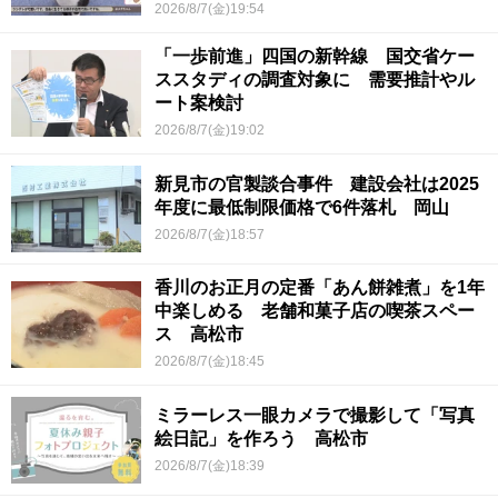
2026/8/7(金)19:54
「一歩前進」四国の新幹線 国交省ケー
ススタディの調査対象に 需要推計やル
ート案検討
2026/8/7(金)19:02
新見市の官製談合事件 建設会社は2025
年度に最低制限価格で6件落札 岡山
2026/8/7(金)18:57
香川のお正月の定番「あん餅雑煮」を1年
中楽しめる 老舗和菓子店の喫茶スペー
ス 高松市
2026/8/7(金)18:45
ミラーレス一眼カメラで撮影して「写真
絵日記」を作ろう 高松市
2026/8/7(金)18:39