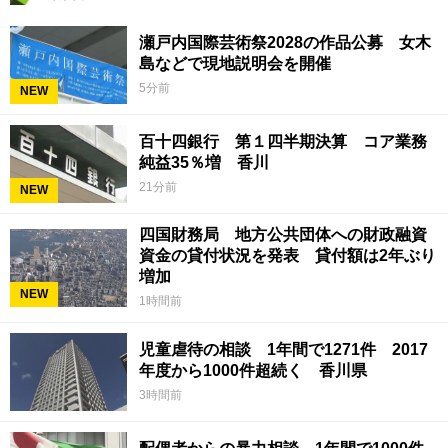
瀬戸内国際芸術祭2028の作品公募 女木
島などで現地説明会を開催
5分前
NEW
百十四銀行 第１四半期決算 コア業務
純益35％増 香川
21分前
NEW
四国財務局 地方公共団体への財政融資
資金の貸付状況を発表 貸付額は2年ぶり
増加
NEW
1時間前
児童虐待の相談 1年間で1271件 2017
年度から1000件超続く 香川県
3時間前