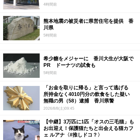
4時間前
熊本地震の被災者に県営住宅を提供 香
川県
5時間前
希少糖をメジャーに 香川大生が大阪で
PR ドーナツの試食も
5時間前
「お金を取りに帰る」と言って逃げる
所持金なく4010円分の飲食をした疑い
無職の男（58）逮捕 香川県警
2026/8/8(土)09:45
【中継】3万匹に1匹「オスの三毛猫」も
お出迎え！保護猫たちと出会える猫カフ
ェ ルアナ〈#推しドコ？〉