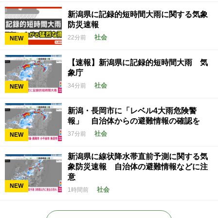
新潟県に記録的短時間大雨に関する気象
防災速報
社会
22分前
NEW
【速報】新潟県に記録的短時間大雨 気
象庁
社会
34分前
NEW
新潟・長岡市に「レベル4大雨危険警
報」 自治体からの避難情報の確認を
社会
37分前
NEW
新潟県に線状降水帯直前予測に関する気
象防災速報 自治体の避難情報などに注
意
NEW
社会
1時間前