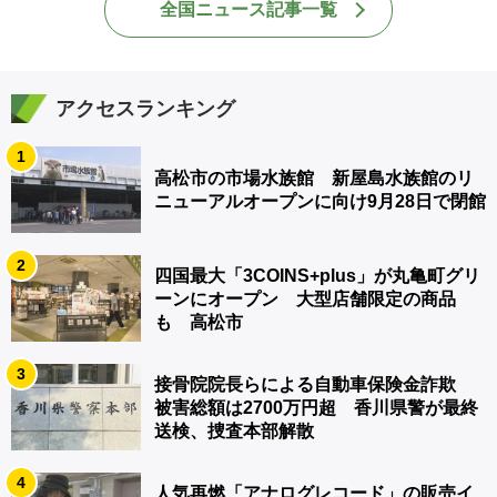
全国ニュース記事一覧
アクセスランキング
1
高松市の市場水族館 新屋島水族館のリ
ニューアルオープンに向け9月28日で閉館
2
四国最大「3COINS+plus」が丸亀町グリ
ーンにオープン 大型店舗限定の商品
も 高松市
3
接骨院院長らによる自動車保険金詐欺
被害総額は2700万円超 香川県警が最終
送検、捜査本部解散
4
人気再燃「アナログレコード」の販売イ