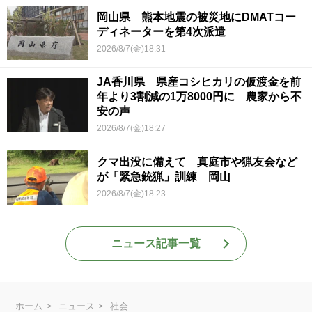
岡山県 熊本地震の被災地にDMATコー
ディネーターを第4次派遣
2026/8/7(金)18:31
JA香川県 県産コシヒカリの仮渡金を前
年より3割減の1万8000円に 農家から不
安の声
2026/8/7(金)18:27
クマ出没に備えて 真庭市や猟友会など
が「緊急銃猟」訓練 岡山
2026/8/7(金)18:23
ニュース記事一覧
ホーム
ニュース
社会