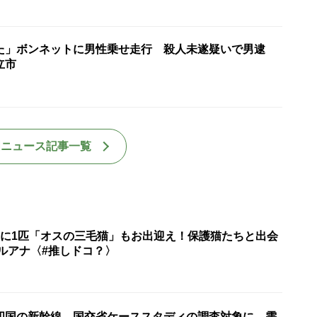
た」ボンネットに男性乗せ走行 殺人未遂疑いで男逮
立市
国ニュース記事一覧
匹に1匹「オスの三毛猫」もお出迎え！保護猫たちと出会
ルアナ〈#推しドコ？〉
四国の新幹線 国交省ケーススタディの調査対象に 需