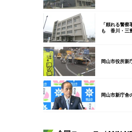
「頼れる警察
も 香川・三
岡山市役所新
岡山市新庁舎