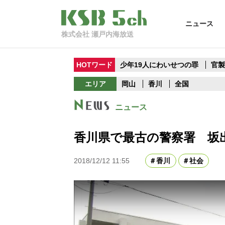
ニュース
株式会社 瀬戸内海放送
HOTワード
少年19人にわいせつの罪
官
エリア
岡山
香川
全国
ニュース
香川県で最古の警察署 坂
2018/12/12 11:55
香川
社会