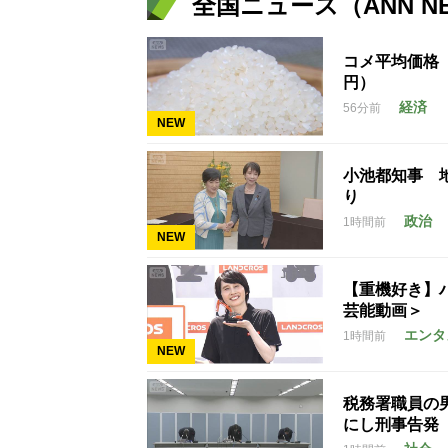
全国ニュース（ANN N
コメ平均価格 1
円）
経済
56分前
NEW
小池都知事 
り
政治
1時間前
NEW
【重機好き】
芸能動画＞
エンタ
1時間前
NEW
税務署職員の男
にし刑事告発