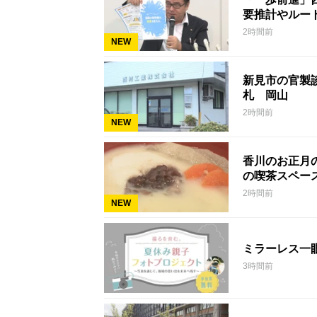
要推計やルー
2時間前
NEW
新見市の官製談
札 岡山
2時間前
NEW
香川のお正月
の喫茶スペー
2時間前
NEW
ミラーレス一
3時間前