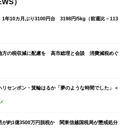
EWS）
年10カ月ぶり3100円台 3198円/5kg（前週比－113
地方の税収減に配慮を 高市総理と会談 消費減税めぐ
ハリセンボン・箕輪はるか「夢のような時間でした」＜
メ
が約1億3500万円脱税か 関東信越国税局が懲戒処分