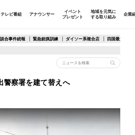
イベント
地域を元気に
テレビ番組
アナウンサー
企業
プレゼント
する取り組み
製談合事件続報
緊急銃猟訓練
ダイソー系複合店
四国最大スリ
出警察署を建て替えへ