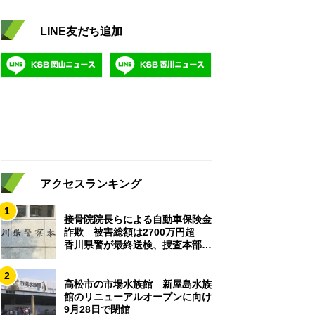
LINE友だち追加
アクセスランキング
1
接骨院院長らによる自動車保険金
詐欺 被害総額は2700万円超
香川県警が最終送検、捜査本部解
散
2
高松市の市場水族館 新屋島水族
館のリニューアルオープンに向け
9月28日で閉館