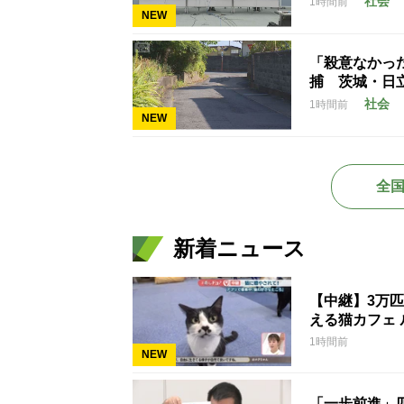
社会
1時間前
NEW
「殺意なかっ
捕 茨城・日
社会
1時間前
NEW
全
新着ニュース
【中継】3万
える猫カフェ 
1時間前
NEW
「一歩前進」