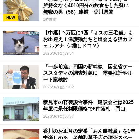
所持金なく4010円分の飲食をした疑い
無職の男（58）逮捕 香川県警
NEW
1時間前
【中継】3万匹に1匹「オスの三毛猫」も
お出迎え！保護猫たちと出会える猫カフ
ェ ルアナ〈#推しドコ？〉
2026/8/7(金)19:54
「一歩前進」四国の新幹線 国交省ケー
ススタディの調査対象に 需要推計やル
ート案検討
2026/8/7(金)19:02
新見市の官製談合事件 建設会社は2025
年度に最低制限価格で6件落札 岡山
2026/8/7(金)18:57
香川のお正月の定番「あん餅雑煮」を1年
中楽しめる 老舗和菓子店の喫茶スペー