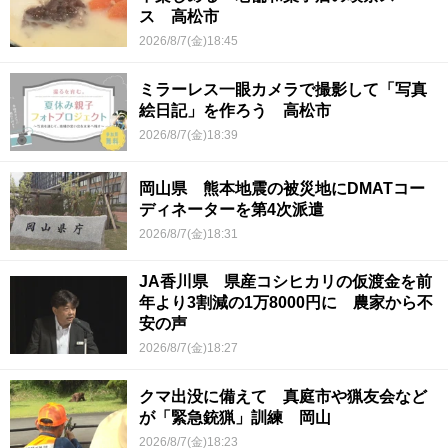
ス 高松市
2026/8/7(金)18:45
ミラーレス一眼カメラで撮影して「写真
絵日記」を作ろう 高松市
2026/8/7(金)18:39
岡山県 熊本地震の被災地にDMATコー
ディネーターを第4次派遣
2026/8/7(金)18:31
JA香川県 県産コシヒカリの仮渡金を前
年より3割減の1万8000円に 農家から不
安の声
2026/8/7(金)18:27
クマ出没に備えて 真庭市や猟友会など
が「緊急銃猟」訓練 岡山
2026/8/7(金)18:23