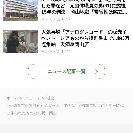
した罪など 元団体職員の男(31)に懲役
15年の判決 岡山地裁「常習性は際立っ
ていて被害結果も非常に重い」
2026/8/7(金)16:47
人気再燃「アナログレコード」の販売イ
ベント レアものから復刻盤まで…約3万
点集結 天満屋岡山店
2026/8/7(金)16:44
ニュース記事一覧
ホーム
ニュース
社会
備前市の閑谷神社の屋根瓦 半分以上が300年以上前の江戸時代
に作られたものと判明 岡山