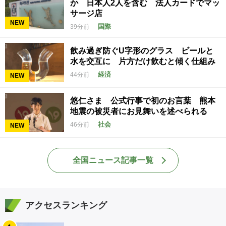
か 日本人2人を含む 法人カードでマッ
サージ店
NEW
国際
39分前
飲み過ぎ防ぐU字形のグラス ビールと
水を交互に 片方だけ飲むと傾く仕組み
経済
44分前
NEW
悠仁さま 公式行事で初のお言葉 熊本
地震の被災者にお見舞いを述べられる
社会
46分前
NEW
全国ニュース記事一覧
アクセスランキング