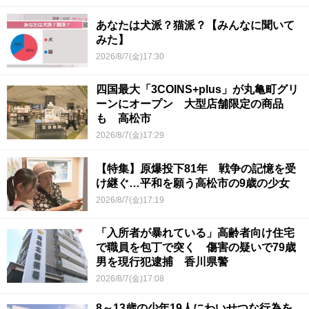
あなたは犬派？猫派？【みんなに聞いて
みた】
2026/8/7(金)17:30
四国最大「3COINS+plus」が丸亀町グリ
ーンにオープン 大型店舗限定の商品
も 高松市
2026/8/7(金)17:29
【特集】原爆投下81年 戦争の記憶を受
け継ぐ…平和を願う高松市の9歳の少女
2026/8/7(金)17:19
「入所者が暴れている」高齢者向け住宅
で職員を包丁で突く 傷害の疑いで79歳
男を現行犯逮捕 香川県警
2026/8/7(金)17:08
8～13歳の少年19人にわいせつな行為を