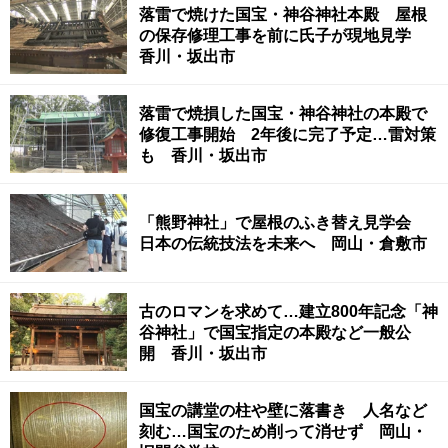
落雷で焼けた国宝・神谷神社本殿 屋根
の保存修理工事を前に氏子が現地見学
香川・坂出市
落雷で焼損した国宝・神谷神社の本殿で
修復工事開始 2年後に完了予定…雷対策
も 香川・坂出市
「熊野神社」で屋根のふき替え見学会
日本の伝統技法を未来へ 岡山・倉敷市
古のロマンを求めて…建立800年記念「神
谷神社」で国宝指定の本殿など一般公
開 香川・坂出市
国宝の講堂の柱や壁に落書き 人名など
刻む…国宝のため削って消せず 岡山・