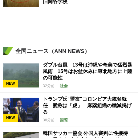
旧閑谷学校
全国ニュース（ANN NEWS）
ダブル台風 13号は沖縄や奄美で猛烈暴
風雨 15号はお盆休みに東北地方に上陸
の可能性
NEW
社会
32分前
トランプ氏“盟友”コロンビア大統領就
任 愛称は「虎」 麻薬組織の殲滅掲げ
る
NEW
国際
38分前
韓国サッカー協会 外国人審判に性接待