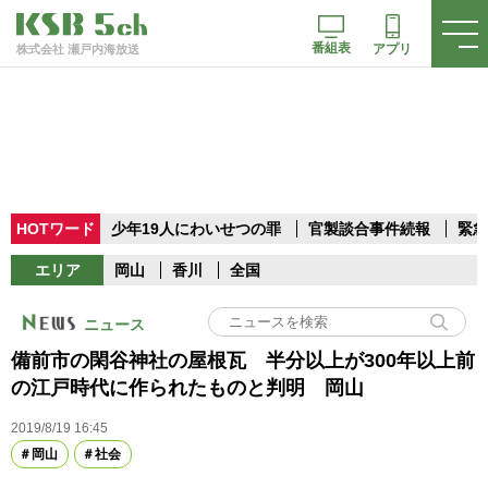
番組表
アプリ
株式会社 瀬戸内海放送
HOTワード
少年19人にわいせつの罪
官製談合事件続報
緊急
エリア
岡山
香川
全国
ニュース
備前市の閑谷神社の屋根瓦 半分以上が300年以上前
の江戸時代に作られたものと判明 岡山
2019/8/19 16:45
岡山
社会