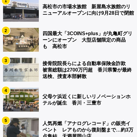
1
高松市の市場水族館 新屋島水族館のリ
ニューアルオープンに向け9月28日で閉館
2
四国最大「3COINS+plus」が丸亀町グリ
ーンにオープン 大型店舗限定の商品
も 高松市
3
接骨院院長らによる自動車保険金詐欺
被害総額は2700万円超 香川県警が最終
送検、捜査本部解散
4
父母ケ浜近くに新しいリノベーションホ
テルが誕生 香川・三豊市
5
人気再燃「アナログレコード」の販売イ
ベント レアものから復刻盤まで…約3万
点集結 天満屋岡山店