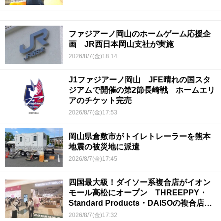
ファジアーノ岡山のホームゲーム応援企
画 JR西日本岡山支社が実施
2026/8/7(金)18:14
J1ファジアーノ岡山 JFE晴れの国スタ
ジアムで開催の第2節長崎戦 ホームエリ
アのチケット完売
2026/8/7(金)17:53
岡山県倉敷市がトイレトレーラーを熊本
地震の被災地に派遣
2026/8/7(金)17:45
四国最大級！ダイソー系複合店がイオン
モール高松にオープン THREEPPY・
Standard Products・DAISOの複合店は
香川県初
2026/8/7(金)17:32