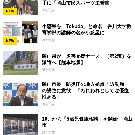
手に「岡山市民スポーツ栄誉賞」
2時間前
NEW
小惑星を「Tokuda」と命名 香川大学教
育学部の講師の名が小惑星に
2時間前
NEW
岡山県が「災害支援ナース」（第2班）を
派遣へ【熊本地震】
3時間前
岡山市長 防災庁の地方拠点「防災局」
の誘致に意欲 「われわれとしては優位
性ある」
3時間前
10月から「5歳児健康相談」を開始 岡山
市
3時間前