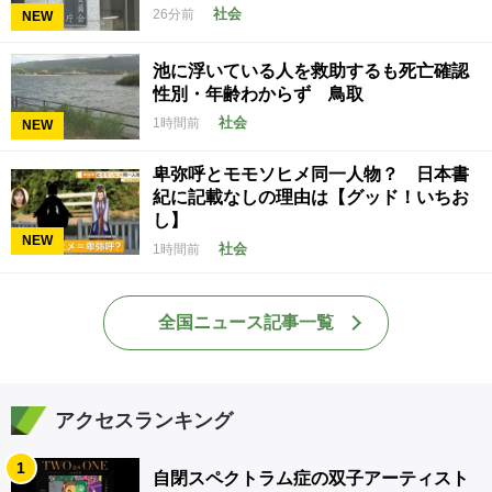
社会
26分前
NEW
池に浮いている人を救助するも死亡確認
性別・年齢わからず 鳥取
社会
1時間前
NEW
卑弥呼とモモソヒメ同一人物？ 日本書
紀に記載なしの理由は【グッド！いちお
し】
NEW
社会
1時間前
全国ニュース記事一覧
アクセスランキング
1
自閉スペクトラム症の双子アーティスト