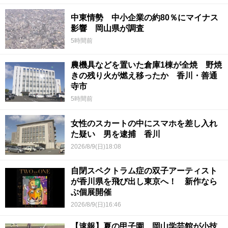
中東情勢 中小企業の約80％にマイナス
影響 岡山県が調査
5時間前
農機具などを置いた倉庫1棟が全焼 野焼
きの残り火が燃え移ったか 香川・善通
寺市
5時間前
女性のスカートの中にスマホを差し入れ
た疑い 男を逮捕 香川
2026/8/9(日)18:08
自閉スペクトラム症の双子アーティスト
が香川県を飛び出し東京へ！ 新作なら
ぶ個展開催
2026/8/9(日)16:46
【速報】夏の甲子園 岡山学芸館が小技