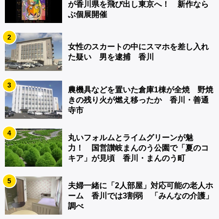
が香川県を飛び出し東京へ！ 新作なら
ぶ個展開催
2
女性のスカートの中にスマホを差し入れ
た疑い 男を逮捕 香川
3
農機具などを置いた倉庫1棟が全焼 野焼
きの残り火が燃え移ったか 香川・善通
寺市
4
丸いフォルムとライムグリーンが魅
力！ 国営讃岐まんのう公園で「夏のコ
キア」が見頃 香川・まんのう町
5
夫婦一緒に「2人部屋」対応可能の老人ホ
ーム 香川では3割弱 「みんなの介護」
調べ