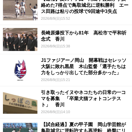
絡めた7得点で鳥取城北に逆転勝利 エー
ス田路は粘りの投球で9回途中3失点
2026/8/9(日)15:52
長崎原爆投下から81年 高松市で平和祈
念式 香川
2026/8/9(日)15:38
J1ファジアーノ岡山 開幕戦はセレッソ
大阪に敗れ黒星 木山監督「選手たちは
力をしっかり出してた部分多かった」
2026/8/9(日)15:21
引き取ったイヌやネコたちの日常の一コ
マを募集 「卒業犬猫フォトコンテス
ト」 香川
2026/8/9(日)14:10
【試合経過】夏の甲子園 岡山学芸館が
鳥取城北に逆転許すも再逆転 終盤にリ