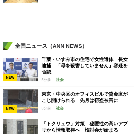
全国ニュース（ANN NEWS）
千葉・いすみ市の住宅で女性遺体 長女
逮捕 「母を殺害していません」容疑を
否認
NEW
社会
5分前
東京・中央区のオフィスビルで貸金庫が
こじ開けられる 先月は窃盗被害に
社会
8分前
NEW
「トクリュウ」対策 秘匿性の高いアプ
リから情報取得へ 検討会が始まる