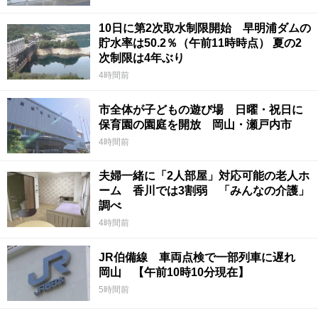
10日に第2次取水制限開始 早明浦ダムの
貯水率は50.2％（午前11時時点） 夏の2
次制限は4年ぶり
4時間前
市全体が子どもの遊び場 日曜・祝日に
保育園の園庭を開放 岡山・瀬戸内市
4時間前
夫婦一緒に「2人部屋」対応可能の老人ホ
ーム 香川では3割弱 「みんなの介護」
調べ
4時間前
JR伯備線 車両点検で一部列車に遅れ
岡山 【午前10時10分現在】
5時間前