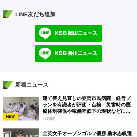
LINE友だち追加
新着ニュース
建て替え見直しの笠岡市民病院 経営プ
ランを有識者が評価・点検 災害時の医
療体制確保や稼働率低下の現状などに意
NEW
見 岡山
2時間前
全英女子オープンゴルフ優勝 桑木志帆選