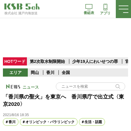
番組表
アプリ
株式会社 瀬戸内海放送
HOTワード
第2次取水制限開始
少年19人にわいせつの罪
官
エリア
岡山
香川
全国
ニュース
「香川県の聖火」を東京へ 香川県庁で出立式〈東
京2020〉
2021/8/16 18:35
香川
オリンピック・パラリンピック
生活・話題