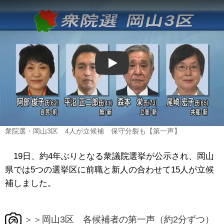
Play
衆院選・岡山3区 4人が立候補 保守分裂も【第一声】
19日、約4年ぶりとなる衆議院選挙が公示され、岡山
県では5つの選挙区に前職と新人の合わせて15人が立候
補しました。
＞＞岡山3区 各候補者の第一声（約2分ずつ）