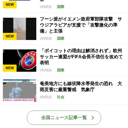
NEW
国際
2時間前
フーシ派がイエメン政府軍部隊攻撃 サ
ウジアラビアが支援で「攻撃激化の準
備」と主張
NEW
国際
2時間前
「ボイコットの理由は解消されず」欧州
サッカー連盟がFIFA会長不信任を改めて
表明
NEW
国際
2時間前
奄美地方にも線状降水帯発生の恐れ 大
雨災害に厳重警戒 気象庁
社会
4時間前
全国ニュース記事一覧