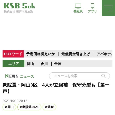
番組表
アプリ
株式会社 瀬戸内海放送
HOTワード
予定価格漏えいか
最低賃金引き上げ
アパホテル
エリア
岡山
香川
全国
ニュース
衆院選・岡山3区 4人が立候補 保守分裂も【第一
声】
2021/10/19 20:12
岡山
衆院選2021
選挙