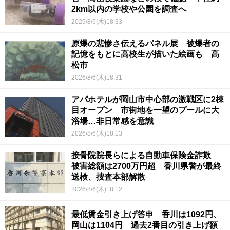
2km以内の学校や公園を調査へ
2026/8/6(木)18:33
原爆の悲惨さ伝えるパネル展 被爆者の
記憶をもとに高校生が描いた絵画も 高
松市
2026/8/6(木)18:31
アパホテルが岡山市中心部の激戦区に2棟
目オープン 市街地を一望のプールに大
浴場…非日常感を意識
2026/8/6(木)18:13
接骨院院長らによる自動車保険金詐欺
被害総額は2700万円超 香川県警が最終
送検、捜査本部解散
2026/8/6(木)18:12
最低賃金引き上げ答申 香川は1092円、
岡山は1104円 過去2番目の引き上げ額