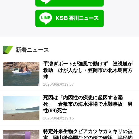
新着ニュース
手漕ぎボートが強風で動けず 巡視艇が
救助 けが人なし・笠岡市の北木島南方
沖
2026/8/6(木)19:57
死因は「内因性の疾患に起因する溺
死」 倉敷市の海水浴場で水難事故 男
性(69)死亡
2026/8/6(木)19:16
特定外来生物クビアカツヤカミキリの被
害 岡山後楽園などの桜で確認 半径約