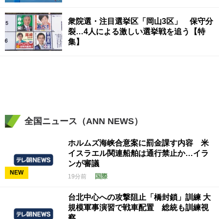
衆院選・注目選挙区「岡山3区」 保守分
裂…4人による激しい選挙戦を追う【特
集】
全国ニュース（ANN NEWS）
ホルムズ海峡合意案に罰金課す内容 米
イスラエル関連船舶は通行禁止か…イラ
ンが審議
NEW
国際
19分前
台北中心への攻撃阻止「橋封鎖」訓練 大
規模軍事演習で戦車配置 総統も訓練視
察