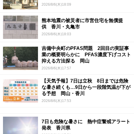
2026/8/6(木)18:09
熊本地震の被災者に市営住宅を無償提
供 香川・丸亀市
2026/8/6(木)18:03
吉備中央町のPFAS問題 2回目の実証事
業の概要明らかに PFAS濃度下げコスト
抑える方法探る 岡山
2026/8/6(木)17:57
【天気予報】7日は立秋 8日までは危険
な暑さ続くも…9日から一段階気温が下が
る予想 岡山・香川
2026/8/6(木)17:53
7日も危険な暑さに 熱中症警戒アラート
発表 香川県