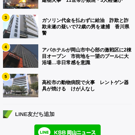
建物火事 11世帯が類焼・3人軽傷か
3
ガソリン代金を払わずに給油 詐欺と詐
欺未遂の疑いで72歳の男を逮捕 香川県
警
4
アパホテルが岡山市中心部の激戦区に2棟
目オープン 市街地を一望のプールに大
浴場…非日常感を意識
5
高松市の動物病院で火事 レントゲン器
具が焼ける けが人なし
LINE友だち追加