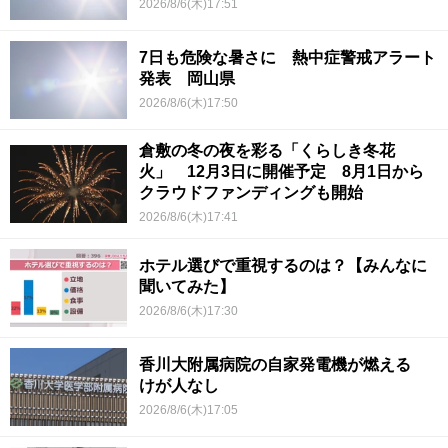
2026/8/6(木)17:51
7日も危険な暑さに 熱中症警戒アラート
発表 岡山県
2026/8/6(木)17:50
倉敷の冬の夜を彩る「くらしき冬花
火」 12月3日に開催予定 8月1日から
クラウドファンディングも開始
2026/8/6(木)17:41
ホテル選びで重視するのは？【みんなに
聞いてみた】
2026/8/6(木)17:30
香川大附属病院の自家発電機が燃える
けが人なし
2026/8/6(木)17:05