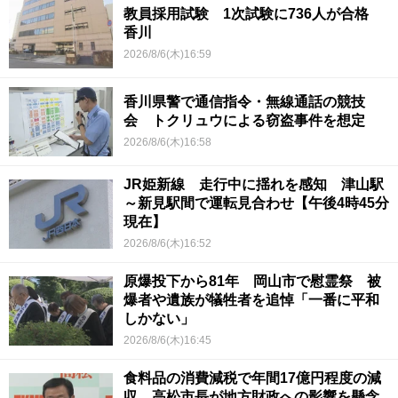
教員採用試験 1次試験に736人が合格
香川
2026/8/6(木)16:59
香川県警で通信指令・無線通話の競技
会 トクリュウによる窃盗事件を想定
2026/8/6(木)16:58
JR姫新線 走行中に揺れを感知 津山駅
～新見駅間で運転見合わせ【午後4時45分
現在】
2026/8/6(木)16:52
原爆投下から81年 岡山市で慰霊祭 被
爆者や遺族が犠牲者を追悼「一番に平和
しかない」
2026/8/6(木)16:45
食料品の消費減税で年間17億円程度の減
収…高松市長が地方財政への影響を懸念