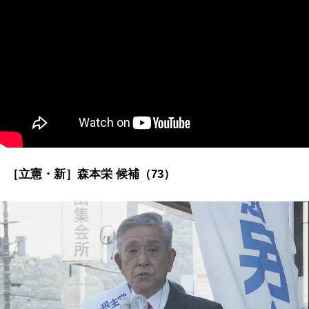
［立憲・新］森本栄 候補（73）