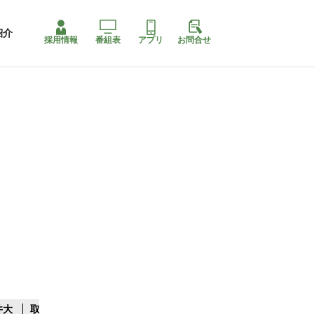
紹介
採用情報
番組表
アプリ
お問合せ
井大
取水制限