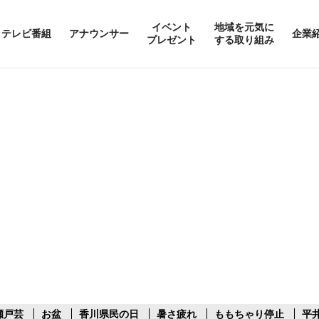
イベント
地域を元気に
テレビ番組
アナウンサー
企業
プレゼント
する取り組み
瀬戸芸
お盆
香川県民の日
暑さ疲れ
ももちゃり停止
平