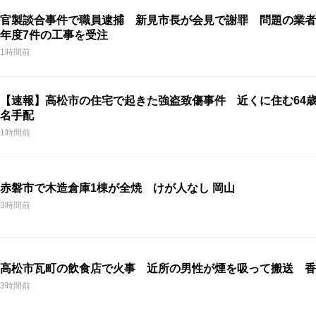
官製談合事件で職員逮捕 新見市長が会見で謝罪 問題の業者は
年度7件の工事を受注
1時間前
【速報】高松市の住宅で起きた強盗致傷事件 近くに住む64
名手配
1時間前
赤磐市で木造倉庫1棟が全焼 けが人なし 岡山
3時間前
高松市瓦町の飲食店で火事 近所の男性が煙を吸って搬送 香
3時間前