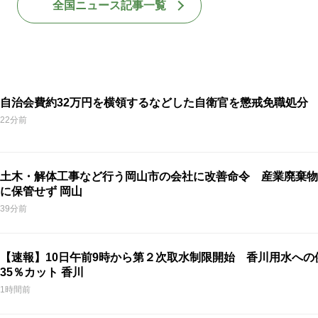
全国ニュース記事一覧
自治会費約32万円を横領するなどした自衛官を懲戒免職処分
22分前
土木・解体工事など行う岡山市の会社に改善命令 産業廃棄物
に保管せず 岡山
39分前
【速報】10日午前9時から第２次取水制限開始 香川用水への
35％カット 香川
1時間前