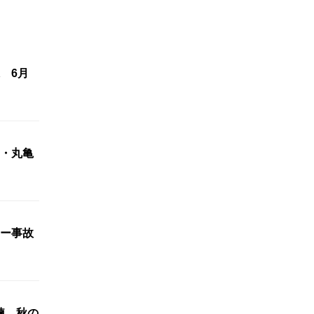
 6月
・丸亀
ー事故
練 秋の