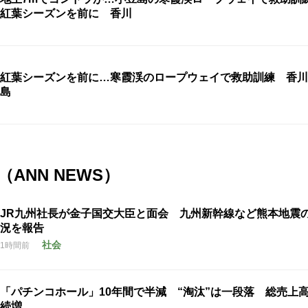
紅葉シーズンを前に 香川
紅葉シーズンを前に…寒霞渓のロープウェイで救助訓練 香川
島
ANN NEWS）
JR九州社長が金子国交大臣と面会 九州新幹線など熊本地震
況を報告
社会
1時間前
「パチンコホール」10年間で半減 “淘汰”は一段落 総売上高
続増