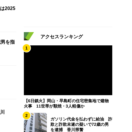
2025
アクセスランキング
歳男を指
1
【6日鎮火】岡山・早島町の住宅密集地で建物
火事 11世帯が類焼・3人軽傷か
川
2
ガソリン代金を払わずに給油 詐
欺と詐欺未遂の疑いで72歳の男
を逮捕 香川県警