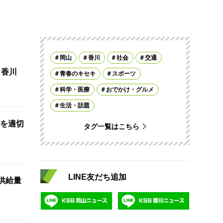
岡山
香川
社会
交通
 香川
青春のキセキ
スポーツ
科学・医療
おでかけ・グルメ
生活・話題
を適切
タグ一覧はこちら
LINE友だち追加
供給量