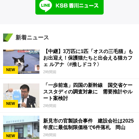
新着ニュース
【中継】3万匹に1匹「オスの三毛猫」も
お出迎え！保護猫たちと出会える猫カフ
ェ ルアナ〈#推しドコ？〉
NEW
2時間前
「一歩前進」四国の新幹線 国交省ケー
ススタディの調査対象に 需要推計やル
ート案検討
NEW
2時間前
新見市の官製談合事件 建設会社は2025
年度に最低制限価格で6件落札 岡山
2時間前
NEW