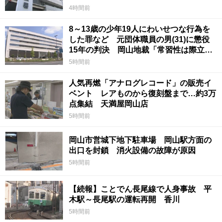
4時間前
8～13歳の少年19人にわいせつな行為を
した罪など 元団体職員の男(31)に懲役
15年の判決 岡山地裁「常習性は際立っ
ていて被害結果も非常に重い」
5時間前
人気再燃「アナログレコード」の販売イ
ベント レアものから復刻盤まで…約3万
点集結 天満屋岡山店
5時間前
岡山市営城下地下駐車場 岡山駅方面の
出口を封鎖 消火設備の故障が原因
5時間前
【続報】ことでん長尾線で人身事故 平
木駅～長尾駅の運転再開 香川
5時間前