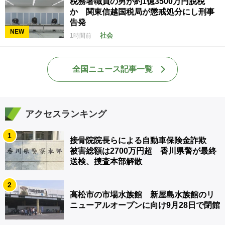
税務署職員の男が約1億3500万円脱税
か 関東信越国税局が懲戒処分にし刑事
告発
NEW
社会
1時間前
全国ニュース記事一覧
アクセスランキング
1
接骨院院長らによる自動車保険金詐欺
被害総額は2700万円超 香川県警が最終
送検、捜査本部解散
2
高松市の市場水族館 新屋島水族館のリ
ニューアルオープンに向け9月28日で閉館