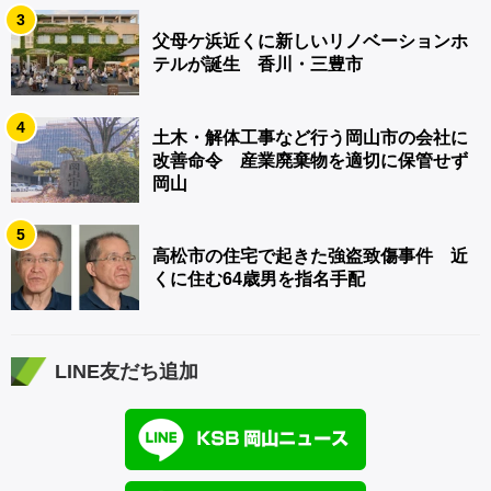
3
父母ケ浜近くに新しいリノベーションホ
テルが誕生 香川・三豊市
4
土木・解体工事など行う岡山市の会社に
改善命令 産業廃棄物を適切に保管せず
岡山
5
高松市の住宅で起きた強盗致傷事件 近
くに住む64歳男を指名手配
LINE友だち追加