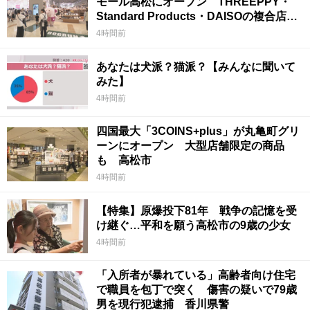
モール高松にオープン THREEPPY・
Standard Products・DAISOの複合店は
香川県初
4時間前
あなたは犬派？猫派？【みんなに聞いて
みた】
4時間前
四国最大「3COINS+plus」が丸亀町グリ
ーンにオープン 大型店舗限定の商品
も 高松市
4時間前
【特集】原爆投下81年 戦争の記憶を受
け継ぐ…平和を願う高松市の9歳の少女
4時間前
「入所者が暴れている」高齢者向け住宅
で職員を包丁で突く 傷害の疑いで79歳
男を現行犯逮捕 香川県警