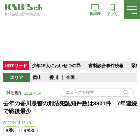
番組表
アプリ
株式会社 瀬戸内海放送
HOTワード
少年19人にわいせつの罪
官製談合事件続報
緊急
エリア
岡山
香川
全国
ニュース
去年の香川県警の刑法犯認知件数は3801件 7年連続
で戦後最少
2022/2/14 16:43
香川
社会