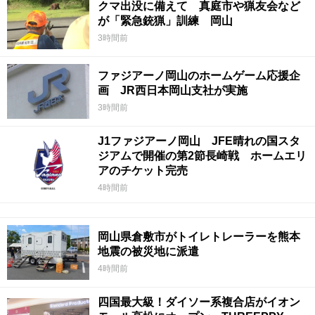
クマ出没に備えて 真庭市や猟友会など
が「緊急銃猟」訓練 岡山
3時間前
ファジアーノ岡山のホームゲーム応援企
画 JR西日本岡山支社が実施
3時間前
J1ファジアーノ岡山 JFE晴れの国スタ
ジアムで開催の第2節長崎戦 ホームエリ
アのチケット完売
4時間前
岡山県倉敷市がトイレトレーラーを熊本
地震の被災地に派遣
4時間前
四国最大級！ダイソー系複合店がイオン