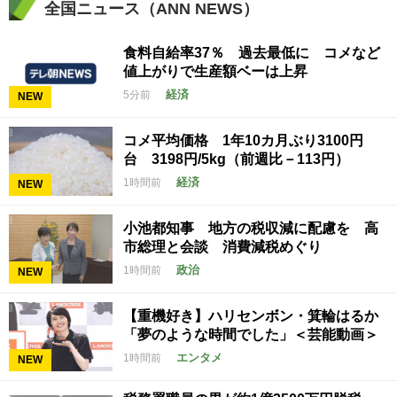
全国ニュース（ANN NEWS）
食料自給率37％ 過去最低に コメなど
値上がりで生産額ベーは上昇
経済
5分前
NEW
コメ平均価格 1年10カ月ぶり3100円
台 3198円/5kg（前週比－113円）
経済
1時間前
NEW
小池都知事 地方の税収減に配慮を 高
市総理と会談 消費減税めぐり
政治
1時間前
NEW
【重機好き】ハリセンボン・箕輪はるか
「夢のような時間でした」＜芸能動画＞
エンタメ
1時間前
NEW