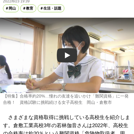
2022/8/23 19:39
岡山
教育
生活・話題
Play
【特集】合格率約20%…憧れの友達を追いかけ「難関資格」に一発
合格！ 資格試験に挑戦続ける女子高校生 岡山・倉敷市
さまざまな資格取得に挑戦している高校生を紹介しま
す。倉敷工業高校3年の若林伽音さんは2022年、高校生
の合格率は約20％という難関資格「危険物取扱者 甲