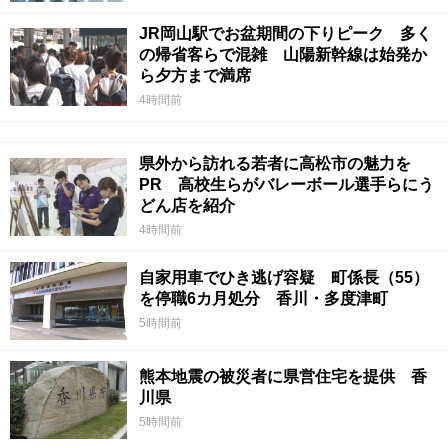
JR岡山駅でお盆期間の下りピーク 多く
の帰省客らで混雑 山陽新幹線は始発か
ら夕方まで満席
4時間前
県外から訪れる若者に高松市の魅力を
PR 高校生らがバレーボール選手らにう
どん店を紹介
4時間前
自家用車でひき逃げ容疑 町係長（55）
を停職6カ月処分 香川・多度津町
5時間前
熊本地震の被災者に県営住宅を提供 香
川県
5時間前