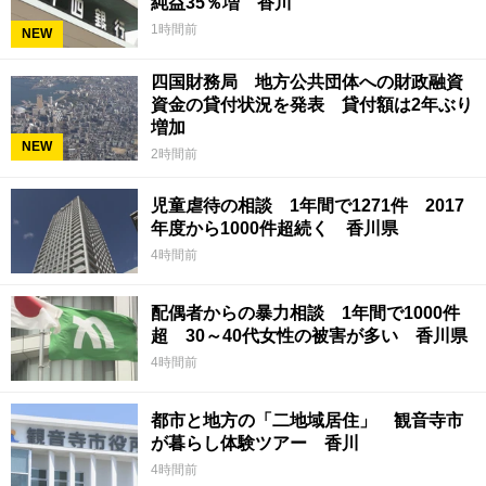
純益35％増 香川
1時間前
NEW
四国財務局 地方公共団体への財政融資
資金の貸付状況を発表 貸付額は2年ぶり
増加
NEW
2時間前
児童虐待の相談 1年間で1271件 2017
年度から1000件超続く 香川県
4時間前
配偶者からの暴力相談 1年間で1000件
超 30～40代女性の被害が多い 香川県
4時間前
都市と地方の「二地域居住」 観音寺市
が暮らし体験ツアー 香川
4時間前