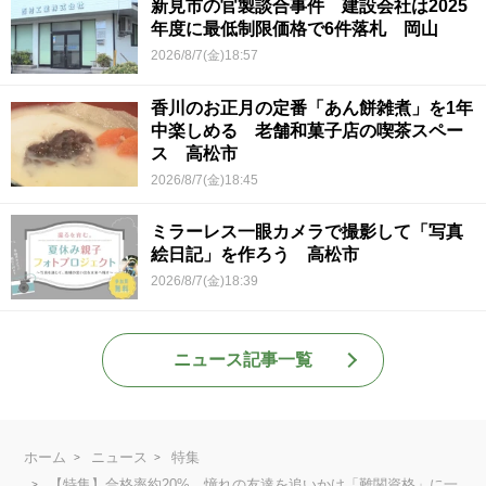
新見市の官製談合事件 建設会社は2025
年度に最低制限価格で6件落札 岡山
2026/8/7(金)18:57
香川のお正月の定番「あん餅雑煮」を1年
中楽しめる 老舗和菓子店の喫茶スペー
ス 高松市
2026/8/7(金)18:45
ミラーレス一眼カメラで撮影して「写真
絵日記」を作ろう 高松市
2026/8/7(金)18:39
ニュース記事一覧
ホーム
ニュース
特集
【特集】合格率約20%…憧れの友達を追いかけ「難関資格」に一