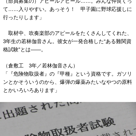
（部員募集の）アピールアピール……。みんな仲良くっ
て……入りやすい。あっそう！ 甲子園に野球応援しに
行ったりします」
取材中、吹奏楽部のアピールをたくさんしてくれた、
3年生の若林伽音さん。彼女が一発合格した“ある難関資
格試験”とは――。
（倉敷工 3年／若林伽音さん）
「『危険物取扱者』の『甲種』という資格です。ガソリ
ンとかそういうのから、爆弾の爆薬みたいなやつの原料
とかいろいろあります」