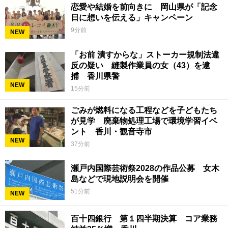
恋愛や結婚を前向きに 岡山県が「記念
日に想いを伝える」キャンペーン
9分前
NEW
「お前 潰すからな」ストーカー規制法違
反の疑い 縫製作業員の女（43）を逮
捕 香川県警
NEW
15分前
ごみが燃料になる工程などを子どもたち
が見学 廃棄物処理工場で環境学習イベ
ント 香川・観音寺市
NEW
37分前
瀬戸内国際芸術祭2028の作品公募 女木
島などで現地説明会を開催
51分前
NEW
百十四銀行 第１四半期決算 コア業務