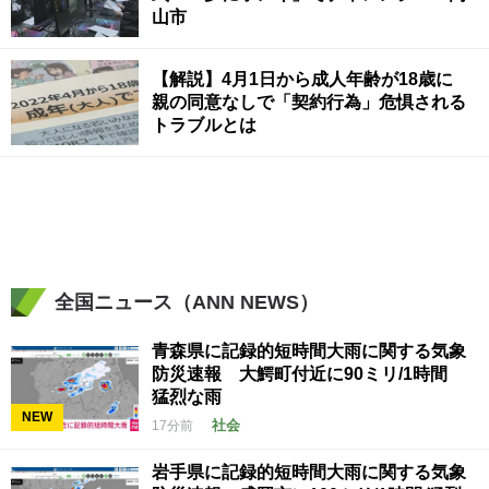
山市
【解説】4月1日から成人年齢が18歳に
親の同意なしで「契約行為」危惧される
トラブルとは
全国ニュース（ANN NEWS）
青森県に記録的短時間大雨に関する気象
防災速報 大鰐町付近に90ミリ/1時間
猛烈な雨
NEW
社会
17分前
岩手県に記録的短時間大雨に関する気象