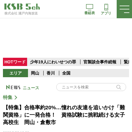
番組表
アプリ
株式会社 瀬戸内海放送
HOTワード
少年19人にわいせつの罪
官製談合事件続報
緊急
エリア
岡山
香川
全国
ニュース
特集
【特集】合格率約20%…憧れの友達を追いかけ「難
関資格」に一発合格！ 資格試験に挑戦続ける女子
高校生 岡山・倉敷市