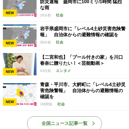
防災速報 盛岡市に100ミリ/1時間 猛烈
な雨
NEW
社会
26分前
岩手県盛岡市に「レベル4土砂災害危険警
報」 自治体からの避難情報の確認を
社会
38分前
NEW
【二宮和也】「プール付きの家」を川口
春奈に贈りたい！＜芸能動画＞
エンタメ
43分前
NEW
青森・平川市、大鰐町に「レベル4土砂災
害危険警報」 自治体からの避難情報の
確認を
NEW
社会
1時間前
全国ニュース記事一覧