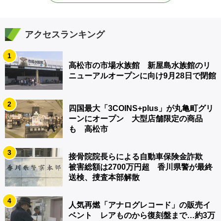
アクセスランキング
1
高松市の市場水族館 新屋島水族館のリ
ニューアルオープンに向け9月28日で閉館
2
四国最大「3COINS+plus」が丸亀町グリ
ーンにオープン 大型店舗限定の商品
も 高松市
3
接骨院院長らによる自動車保険金詐欺
被害総額は2700万円超 香川県警が最終
送検、捜査本部解散
4
人気再燃「アナログレコード」の販売イ
ベント レアものから復刻盤まで…約3万