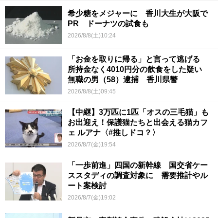
希少糖をメジャーに 香川大生が大阪で
PR ドーナツの試食も
2026/8/8(土)10:24
「お金を取りに帰る」と言って逃げる
所持金なく4010円分の飲食をした疑い
無職の男（58）逮捕 香川県警
2026/8/8(土)09:45
【中継】3万匹に1匹「オスの三毛猫」も
お出迎え！保護猫たちと出会える猫カフ
ェ ルアナ〈#推しドコ？〉
2026/8/7(金)19:54
「一歩前進」四国の新幹線 国交省ケー
ススタディの調査対象に 需要推計やル
ート案検討
2026/8/7(金)19:02