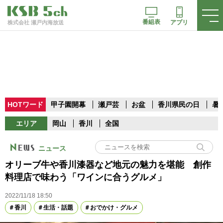
番組表
アプリ
株式会社 瀬戸内海放送
HOTワード
甲子園開幕
瀬戸芸
お盆
香川県民の日
暑
エリア
岡山
香川
全国
ニュース
オリーブ牛や香川漆器など地元の魅力を堪能 創作
料理店で味わう「ワインに合うグルメ」
2022/11/18 18:50
香川
生活・話題
おでかけ・グルメ