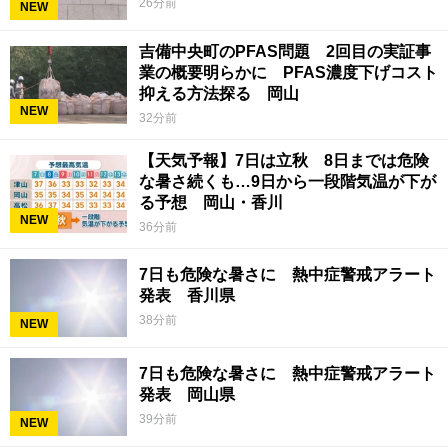
26分前
NEW
吉備中央町のPFAS問題 2回目の実証事
業の概要明らかに PFAS濃度下げコスト
抑える方法探る 岡山
NEW
32分前
【天気予報】7日は立秋 8日までは危険
な暑さ続くも…9日から一段階気温が下が
る予想 岡山・香川
NEW
36分前
7日も危険な暑さに 熱中症警戒アラート
発表 香川県
38分前
NEW
7日も危険な暑さに 熱中症警戒アラート
発表 岡山県
39分前
NEW