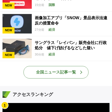
国際
15分前
NEW
画像加工アプリ「SNOW」景品表示法違
反の措置命令
経済
27分前
NEW
サングラス「レイバン」販売会社に行政
処分 値下げ妨げるなどした疑い
経済
30分前
NEW
全国ニュース記事一覧
アクセスランキング
1