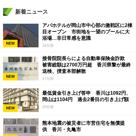
新着ニュース
アパホテルが岡山市中心部の激戦区に2棟
目オープン 市街地を一望のプールに大
浴場…非日常感を意識
NEW
16分前
接骨院院長らによる自動車保険金詐欺
被害総額は2700万円超 香川県警が最終
送検、捜査本部解散
NEW
17分前
最低賃金引き上げ答申 香川は1092円、
岡山は1104円 過去2番目の引き上げ額
20分前
NEW
熊本地震の被災者に市営住宅を無償提
供 香川・丸亀市