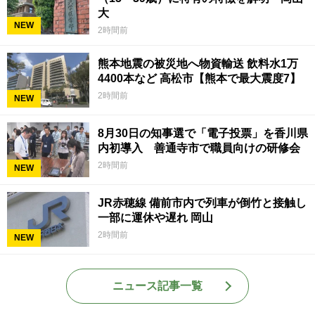
大
NEW
2時間前
熊本地震の被災地へ物資輸送 飲料水1万
4400本など 高松市【熊本で最大震度7】
2時間前
NEW
8月30日の知事選で「電子投票」を香川県
内初導入 善通寺市で職員向けの研修会
2時間前
NEW
JR赤穂線 備前市内で列車が倒竹と接触し
一部に運休や遅れ 岡山
2時間前
NEW
ニュース記事一覧