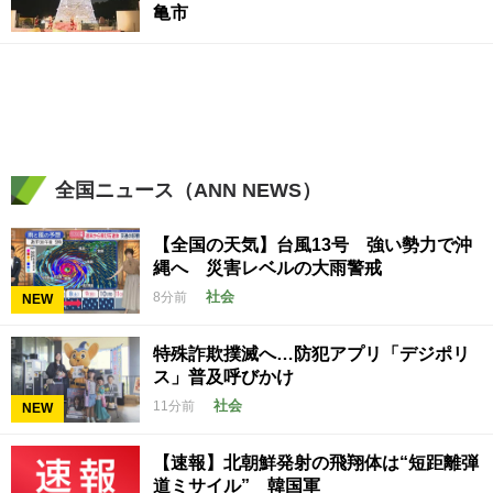
亀市
全国ニュース（ANN NEWS）
【全国の天気】台風13号 強い勢力で沖
縄へ 災害レベルの大雨警戒
社会
8分前
NEW
特殊詐欺撲滅へ…防犯アプリ「デジポリ
ス」普及呼びかけ
社会
11分前
NEW
【速報】北朝鮮発射の飛翔体は“短距離弾
道ミサイル” 韓国軍