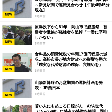
～新見駅間で運転見合わせ【午後4時45分
現在】
NEW
1時間前
原爆投下から81年 岡山市で慰霊祭 被
爆者や遺族が犠牲者を追悼「一番に平和
しかない」
NEW
1時間前
食料品の消費減税で年間17億円程度の減
収…高松市長が地方財政への影響を懸念
「確実な代替財源の確保、穴埋めを」
NEW
1時間前
山陽新幹線のお盆期間の運転計画を発
表・JR西日本
1時間前
NEW
若い人にも起こる口腔がん AYA世代
（15～39歳）に特有の特徴を解明 岡山