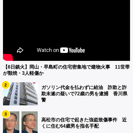
【6日鎮火】岡山・早島町の住宅密集地で建物火事 11世帯
が類焼・3人軽傷か
2
ガソリン代金を払わずに給油 詐欺と詐
欺未遂の疑いで72歳の男を逮捕 香川県
警
3
高松市の住宅で起きた強盗致傷事件 近
くに住む64歳男を指名手配