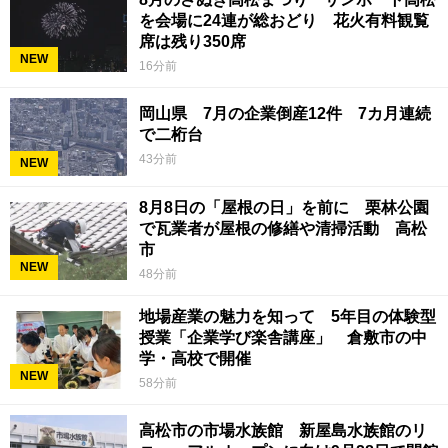
を会場に24連が総おどり 花火有料観覧
席は残り350席
NEW
16分前
岡山県 7月の企業倒産12件 7カ月連続
で二桁台
43分前
NEW
8月8日の「屋根の日」を前に 栗林公園
で瓦業者が屋根の修繕や清掃活動 高松
市
NEW
48分前
地場産業の魅力を知って 5年目の体験型
授業「企業学び楽舎講座」 倉敷市の中
学・高校で開催
NEW
58分前
高松市の市場水族館 新屋島水族館のリ