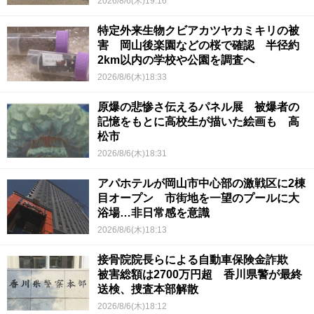
2026/8/6(木)19:16
特定外来生物クビアカツヤカミキリの被
害 岡山後楽園などの桜で確認 半径約
2km以内の学校や公園を調査へ
2026/8/6(木)18:33
原爆の悲惨さ伝えるパネル展 被爆者の
記憶をもとに高校生が描いた絵画も 高
松市
2026/8/6(木)18:31
アパホテルが岡山市中心部の激戦区に2棟
目オープン 市街地を一望のプールに大
浴場…非日常感を意識
2026/8/6(木)18:13
接骨院院長らによる自動車保険金詐欺
被害総額は2700万円超 香川県警が最終
送検、捜査本部解散
2026/8/6(木)18:12