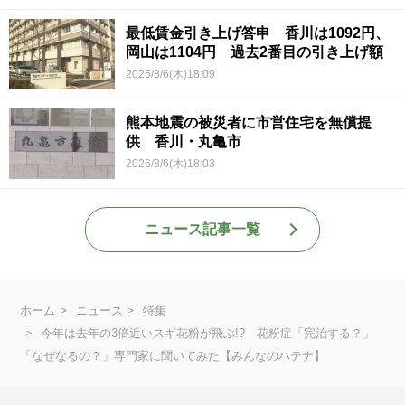
最低賃金引き上げ答申 香川は1092円、
岡山は1104円 過去2番目の引き上げ額
2026/8/6(木)18:09
熊本地震の被災者に市営住宅を無償提
供 香川・丸亀市
2026/8/6(木)18:03
ニュース記事一覧
ホーム
ニュース
特集
今年は去年の3倍近いスギ花粉が飛ぶ!? 花粉症「完治する？」
「なぜなるの？」専門家に聞いてみた【みんなのハテナ】