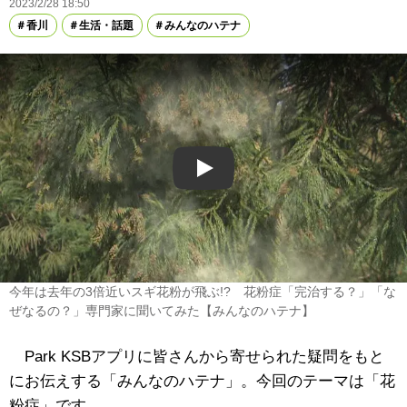
2023/2/28 18:50
香川
生活・話題
みんなのハテナ
Play
今年は去年の3倍近いスギ花粉が飛ぶ!? 花粉症「完治する？」「な
ぜなるの？」専門家に聞いてみた【みんなのハテナ】
Park KSBアプリに皆さんから寄せられた疑問をもと
にお伝えする「みんなのハテナ」。今回のテーマは「花
粉症」です。