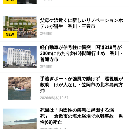
父母ケ浜近くに新しいリノベーションホ
テルが誕生 香川・三豊市
2時間前
NEW
軽自動車が信号柱に衝突 国道319号が
300mにわたり約4時間通行止め 香川・
善通寺市
3時間前
手漕ぎボートが強風で動けず 巡視艇が
救助 けが人なし・笠岡市の北木島南方
沖
2026/8/6(木)19:57
死因は「内因性の疾患に起因する溺
死」 倉敷市の海水浴場で水難事故 男
性(69)死亡