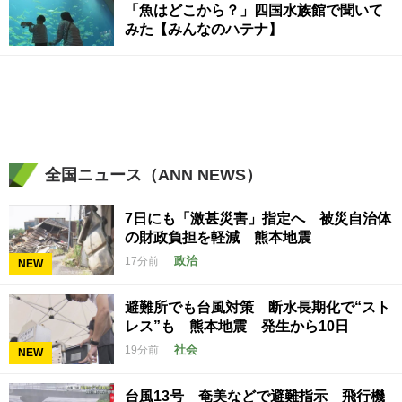
「魚はどこから？」四国水族館で聞いて
みた【みんなのハテナ】
全国ニュース（ANN NEWS）
7日にも「激甚災害」指定へ 被災自治体
の財政負担を軽減 熊本地震
政治
17分前
NEW
避難所でも台風対策 断水長期化で“スト
レス”も 熊本地震 発生から10日
社会
19分前
NEW
台風13号 奄美などで避難指示 飛行機