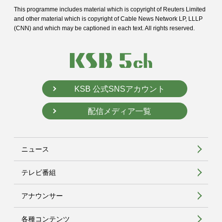
This programme includes material which is copyright of Reuters Limited
and
other material which is copyright of Cable News Network LP, LLLP
(CNN) and
which may be captioned in each text. All rights reserved.
KSB 公式SNSアカウント
配信メディア一覧
ニュース
テレビ番組
アナウンサー
各種コンテンツ