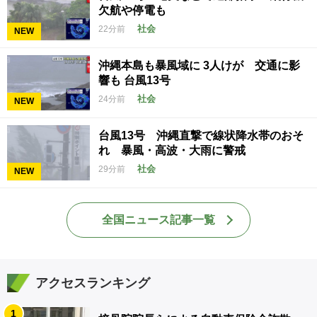
欠航や停電も
社会
22分前
NEW
沖縄本島も暴風域に 3人けが 交通に影
響も 台風13号
社会
24分前
NEW
台風13号 沖縄直撃で線状降水帯のおそ
れ 暴風・高波・大雨に警戒
社会
29分前
NEW
全国ニュース記事一覧
アクセスランキング
1