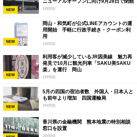
ニューアルオープンに向け9月28日で閉館
1時間前
NEW
岡山・和気町が公式LINEアカウントの運
用開始 手軽に行政手続き・クーポン利
用
NEW
1時間前
利用客が減少しているJR因美線 魅力再
発見で10月に観光列車「SAKU美SAKU
楽」を運行 岡山
NEW
1時間前
5月の四国の宿泊者数 外国人・日本人と
も前年より増加 四国運輸局
2時間前
NEW
香川県の金融機関 熊本地震の特別相談
窓口を設置
2時間前
NEW