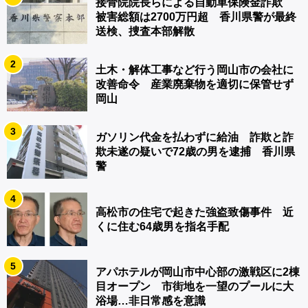
接骨院院長らによる自動車保険金詐欺
被害総額は2700万円超 香川県警が最終
送検、捜査本部解散
2
土木・解体工事など行う岡山市の会社に
改善命令 産業廃棄物を適切に保管せず
岡山
3
ガソリン代金を払わずに給油 詐欺と詐
欺未遂の疑いで72歳の男を逮捕 香川県
警
4
高松市の住宅で起きた強盗致傷事件 近
くに住む64歳男を指名手配
5
アパホテルが岡山市中心部の激戦区に2棟
目オープン 市街地を一望のプールに大
浴場…非日常感を意識