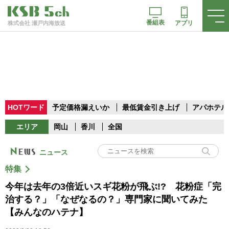
番組表
アプリ
株式会社 瀬戸内海放送
HOTワード
予定価格漏えいか
最低賃金引き上げ
アパホテル
エリア
岡山
香川
全国
ニュース
特集
今年は去年の3倍近いスギ花粉が飛ぶ!? 花粉症「完
治する？」「なぜなるの？」専門家に聞いてみた
【みんなのハテナ】