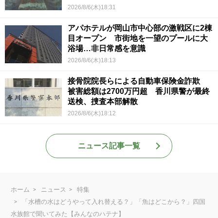
2026/8/6(木)18:31
アパホテルが岡山市中心部の激戦区に2棟
目オープン 市街地を一望のプールに大
浴場…非日常感を意識
2026/8/6(木)18:13
接骨院院長らによる自動車保険金詐欺
被害総額は2700万円超 香川県警が最終
送検、捜査本部解散
2026/8/6(木)18:12
ニュース記事一覧
ホーム
ニュース
特集
「水槽の水はどうやって入れ替える？」「魚はどこから？」四国
水族館で聞いてみた【みんなのハテナ】