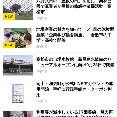
八月八日の「屋根の日」を前に 栗林公
園で瓦業者が屋根の修繕や清掃活動 高
松市
NEW
2時間前
地場産業の魅力を知って 5年目の体験型
授業「企業学び楽舎講座」 倉敷市の中
学・高校で開催
NEW
2時間前
高松市の市場水族館 新屋島水族館のリ
ニューアルオープンに向け9月28日で閉館
3時間前
岡山・和気町が公式LINEアカウントの運
用開始 手軽に行政手続き・クーポン利
用
3時間前
利用客が減少しているJR因美線 魅力再