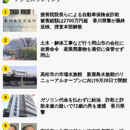
1
接骨院院長らによる自動車保険金詐欺
被害総額は2700万円超 香川県警が最終
送検、捜査本部解散
2
土木・解体工事など行う岡山市の会社に
改善命令 産業廃棄物を適切に保管せず
岡山
3
高松市の市場水族館 新屋島水族館のリ
ニューアルオープンに向け9月28日で閉館
4
ガソリン代金を払わずに給油 詐欺と詐
欺未遂の疑いで72歳の男を逮捕 香川県
警
5