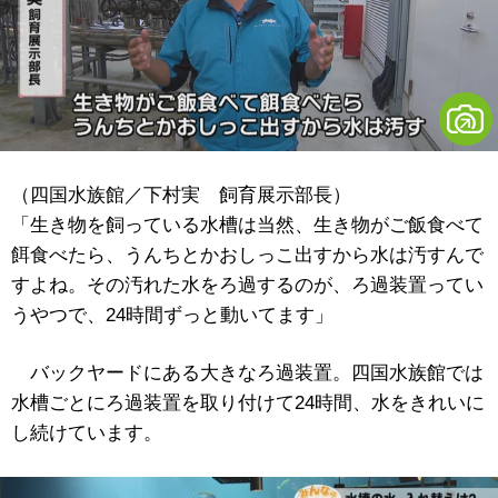
（四国水族館／下村実 飼育展示部長）
「生き物を飼っている水槽は当然、生き物がご飯食べて
餌食べたら、うんちとかおしっこ出すから水は汚すんで
すよね。その汚れた水をろ過するのが、ろ過装置ってい
うやつで、24時間ずっと動いてます」
バックヤードにある大きなろ過装置。四国水族館では
水槽ごとにろ過装置を取り付けて24時間、水をきれいに
し続けています。