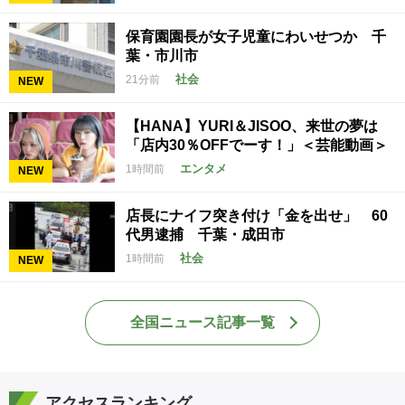
保育園園長が女子児童にわいせつか 千
葉・市川市
社会
21分前
NEW
【HANA】YURI＆JISOO、来世の夢は
「店内30％OFFでーす！」＜芸能動画＞
エンタメ
1時間前
NEW
店長にナイフ突き付け「金を出せ」 60
代男逮捕 千葉・成田市
社会
1時間前
NEW
全国ニュース記事一覧
アクセスランキング