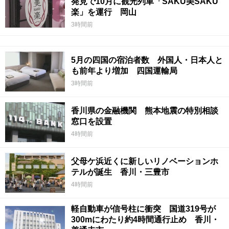
発見で10月に観光列車「SAKU美SAKU
楽」を運行 岡山
3時間前
5月の四国の宿泊者数 外国人・日本人と
も前年より増加 四国運輸局
3時間前
香川県の金融機関 熊本地震の特別相談
窓口を設置
4時間前
父母ケ浜近くに新しいリノベーションホ
テルが誕生 香川・三豊市
4時間前
軽自動車が信号柱に衝突 国道319号が
300mにわたり約4時間通行止め 香川・