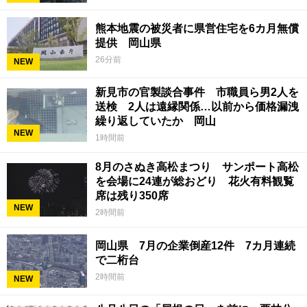
熊本地震の被災者に県営住宅を6カ月無償
提供 岡山県
26分前
NEW
新見市の官製談合事件 市職員ら男2人を
送検 2人は遠縁関係…以前から価格漏洩
繰り返していたか 岡山
NEW
1時間前
8月のさぬき高松まつり サンポート高松
を会場に24連が総おどり 花火有料観覧
席は残り350席
NEW
2時間前
岡山県 7月の企業倒産12件 7カ月連続
で二桁台
2時間前
NEW