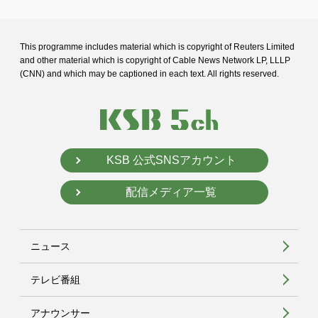
This programme includes material which is copyright of Reuters Limited
and
other material which is copyright of Cable News Network LP, LLLP
(CNN) and
which may be captioned in each text. All rights reserved.
KSB 公式SNSアカウント
配信メディア一覧
ニュース
テレビ番組
アナウンサー