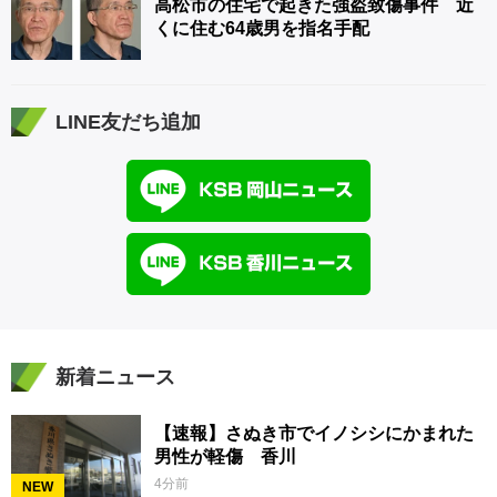
高松市の住宅で起きた強盗致傷事件 近
くに住む64歳男を指名手配
LINE友だち追加
新着ニュース
【速報】さぬき市でイノシシにかまれた
男性が軽傷 香川
4分前
NEW