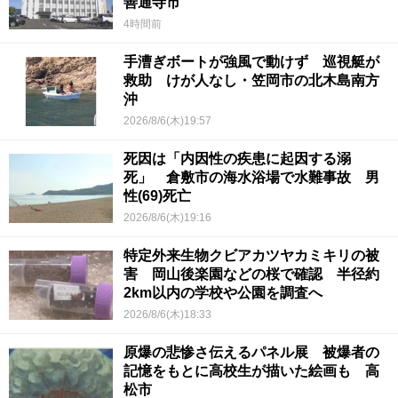
善通寺市
4時間前
手漕ぎボートが強風で動けず 巡視艇が
救助 けが人なし・笠岡市の北木島南方
沖
2026/8/6(木)19:57
死因は「内因性の疾患に起因する溺
死」 倉敷市の海水浴場で水難事故 男
性(69)死亡
2026/8/6(木)19:16
特定外来生物クビアカツヤカミキリの被
害 岡山後楽園などの桜で確認 半径約
2km以内の学校や公園を調査へ
2026/8/6(木)18:33
原爆の悲惨さ伝えるパネル展 被爆者の
記憶をもとに高校生が描いた絵画も 高
松市