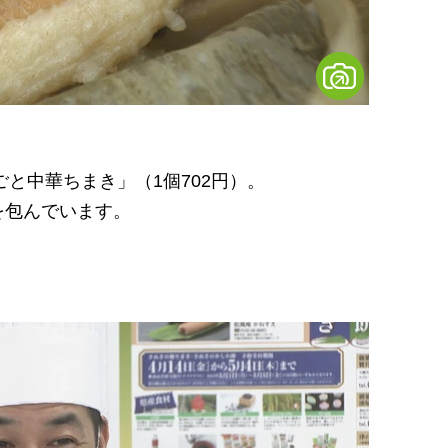
ごと中華ちまき」
（1
個702円）
。
包んでいます。