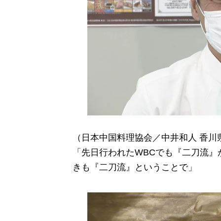
（日本中国料理協会／中井和人 香川
「先日行われたWBCでも『二刀流』
きも『二刀流』ということで」