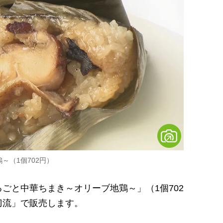
～（1個702円）
と中華ちまき～オリーブ地鶏～」（1個702
刀流」で販売します。