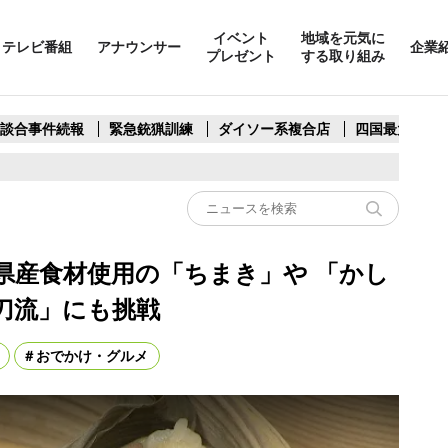
イベント
地域を元気に
テレビ番組
アナウンサー
企業
プレゼント
する取り組み
製談合事件続報
緊急銃猟訓練
ダイソー系複合店
四国最大スリ
県産食材使用の「ちまき」や 「かし
刀流」にも挑戦
おでかけ・グルメ