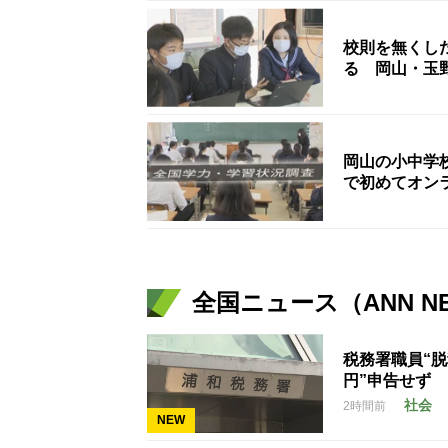
校則を無くし
る 岡山・玉
岡山の小中学
で初めてオン
全国ニュース（ANN N
税務署職員“脱
円”申告せず
社会
2時間前
NEW