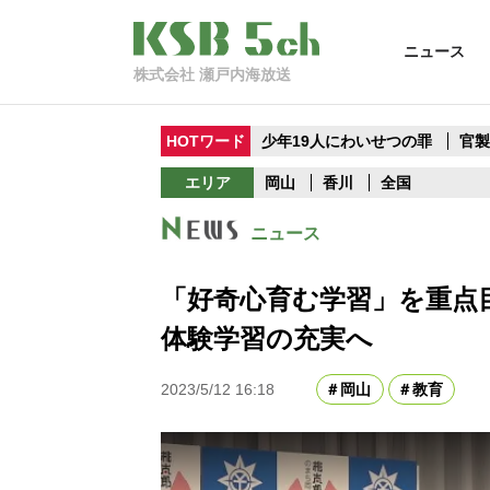
ニュース
株式会社 瀬戸内海放送
HOTワード
少年19人にわいせつの罪
官
エリア
岡山
香川
全国
ニュース
「好奇心育む学習」を重
体験学習の充実へ
2023/5/12 16:18
岡山
教育