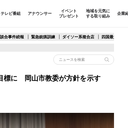
イベント
地域を元気に
テレビ番組
アナウンサー
企業
プレゼント
する取り組み
製談合事件続報
緊急銃猟訓練
ダイソー系複合店
四国最大スリ
点目標に 岡山市教委が方針を示す