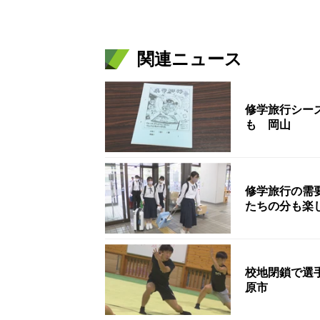
関連ニュース
修学旅行シー
も 岡山
修学旅行の需
たちの分も楽
校地閉鎖で選
原市