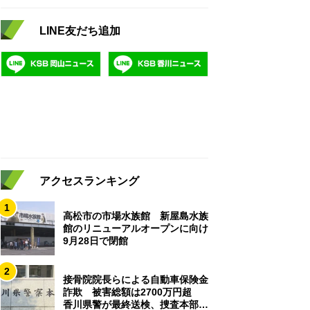
LINE友だち追加
アクセスランキング
1
高松市の市場水族館 新屋島水族
館のリニューアルオープンに向け
9月28日で閉館
2
接骨院院長らによる自動車保険金
詐欺 被害総額は2700万円超
香川県警が最終送検、捜査本部解