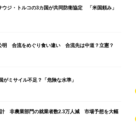
サウジ・トルコの3カ国が共同防衛協定 「米国頼み」
公明 合流をめぐり食い違い 合流先は中道？立憲？
米国がミサイル不足？「危険な水準」
計 非農業部門の就業者数2.3万人減 市場予想を大幅