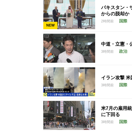
パキスタン・
からの脱却か
国際
2時間前
NEW
中道・立憲・
政治
3時間前
イラン攻撃 
国際
3時間前
米7月の雇用統
に下回る
国際
3時間前